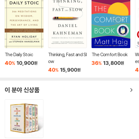
The Daily Stoic
Thinking, Fast and Sl
The Comfort Book
W
ow
e
40
10,900
36
13,800
%
%
원
원
40
15,900
4
%
원
이 분야 신상품