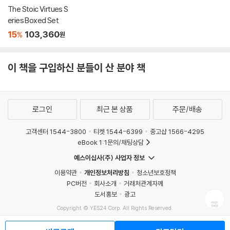
The Stoic Virtues S
eries Boxed Set
15
103,360
%
원
이 책을 구입하신 분들이 산 분야 책
로그인
최근 본 상품
주문/배송
고객센터 1544-3800
티켓 1544-6399
중고샵 1566-4295
eBook 1:1문의/채팅상담
예스이십사(주) 사업자 정보
이용약관
개인정보처리방침
청소년보호정책
PC버전
회사소개
거래처관계자께
도서홍보
광고
Copyright © YES24 Corp. All Rights Reserved.
MATOM9