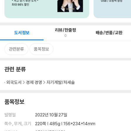
리뷰/한줄평
도서정보
배송/반품/교환
0
관련분류
품목정보
관련 분류
외국도서
경제 경영
자기계발/처세술
품목정보
발행일
2022년 10월 27일
쪽수, 무게, 크기
220쪽 | 485g | 156*234*14mm