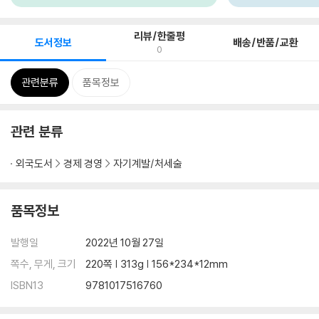
리뷰/한줄평
도서정보
배송/반품/교환
0
관련분류
품목정보
관련 분류
외국도서
경제 경영
자기계발/처세술
품목정보
발행일
2022년 10월 27일
쪽수, 무게, 크기
220쪽 | 313g | 156*234*12mm
ISBN13
9781017516760