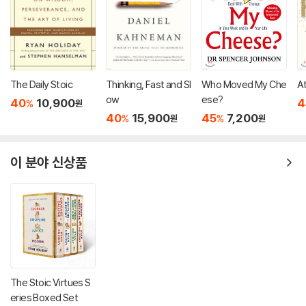
The Daily Stoic
Thinking, Fast and Sl
Who Moved My Che
A
ow
ese?
40
10,900
4
%
원
40
15,900
45
7,200
%
%
원
원
이 분야 신상품
The Stoic Virtues S
eries Boxed Set