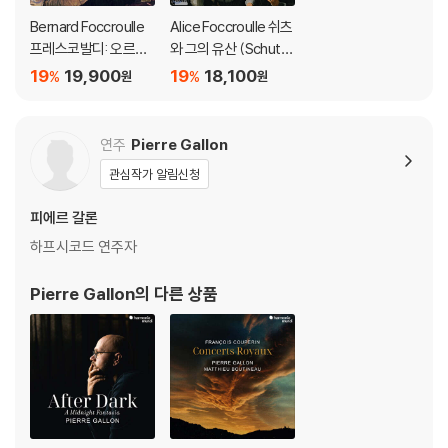
Bernard Foccroulle
Alice Foccroulle 쉬츠
프레스코발디: 오르간
와 그의 유산 (Schutz
작품집 (Girolamo Fre
& His Legacy) 알리스
19
19,900
19
18,100
%
%
원
원
scobaldi: Organ Wor
포크루유, 랑베르 콜송,
ks) 베르나르 포크룰
인알토
연주
Pierre Gallon
관심작가 알림신청
피에르 갈론
하프시코드 연주자
Pierre Gallon
의 다른 상품