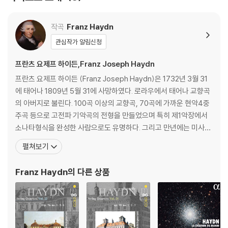
작곡
Franz Haydn
관심작가 알림신청
프란츠 요제프 하이든,Franz Joseph Haydn
프란츠 요제프 하이든 (Franz Joseph Haydn)은 1732년 3월 31
에 태어나 1809년 5월 31에 사망하였다. 로라우에서 태어나 교향곡
의 아버지로 불린다. 100곡 이상의 교향곡, 70곡에 가까운 현악4중
주곡 등으로 고전파 기악곡의 전형을 만들었으며 특히 제1악장에서
소나타형식을 완성한 사람으로도 유명하다. 그리고 만년에는 미사곡
과 '천지창조(天地創造) Schopfung'(1798), '사계(四季) Die J
펼쳐보기
ahreszeiten'(1801) 등 오라토리오풍의 교회음악의 명작을 남겼
다. 오스트리아 동부의 작은 마을에서 수레를 만드는 목수의 아들로
Franz Haydn
의 다른 상품
태어난 그는