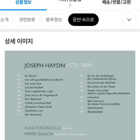
상품정보
배송/반품/교환
0
 소개
관련분류
품목정보
음반 속으로
상세 이미지