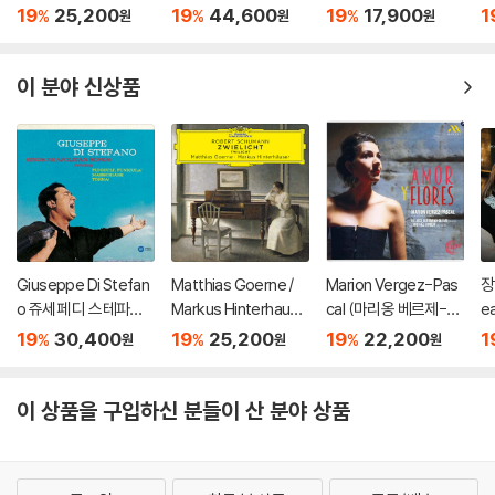
r 슈만: 황혼 (가곡집)
이탈리아 오페라 리마
aja 차이코프스키: 바이
ss
19
25,200
19
44,600
19
17,900
1
%
%
%
원
원
원
(Schumann: Zwielic
스터 (Tenor Arias Fr
올린 협주곡 / 스트라빈
3
ht)
om Italian Opera) [L
스키: 결혼 - 테오도르
P]
쿠렌치스
이 분야 신상품
Giuseppe Di Stefan
Matthias Goerne /
Marion Vergez-Pas
장
o 쥬세페 디 스테파노
Markus Hinterhause
cal (마리옹 베르제-파
ea
가 부르는 나폴리 민요
r 슈만: 황혼 (가곡집)
스칼) - 사랑과 꽃 (Am
19
30,400
19
25,200
19
22,200
1
%
%
%
원
원
원
집 (Sings Neapolitan
(Schumann: Zwielic
or Y Flores)
Songs) [HQCD]
ht)
이 상품을 구입하신 분들이 산 분야 상품