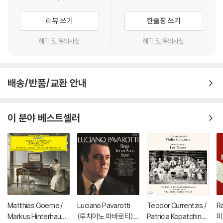
리뷰 쓰기
한줄평 쓰기
혜택 및 유의사항
혜택 및 유의사항
배송/반품/교환 안내
이 분야 베스트셀러
Matthias Goerne /
Luciano Pavarotti
Teodor Currentzis /
R
Markus Hinterhause
(루치아노 파바로티) -
Patricia Kopatchinsk
미