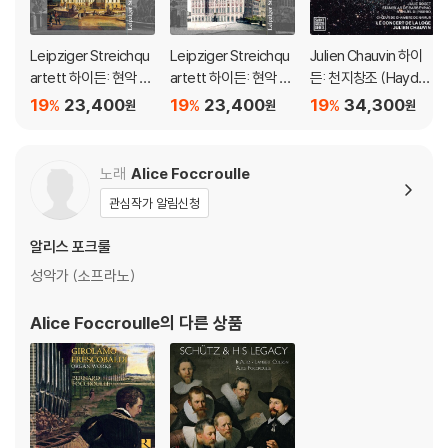
Leipziger Streichqu
Leipziger Streichqu
Julien Chauvin 하이
artett 하이든: 현악 사
artett 하이든: 현악 사
든: 천지창조 (Haydn:
중주 22집 (Haydn: St
중주 21집 (Haydn: Str
La Creation du mon
19
23,400
19
23,400
19
34,300
%
%
%
원
원
원
ring Quartets Vol.22
ing Quartets Vol.21 -
de)
- Op.76 No.1, 5, 6)
Op.55 No.1, 2, 3)
노래
Alice Foccroulle
관심작가 알림신청
알리스 포크룰
성악가 (소프라노)
Alice Foccroulle
의 다른 상품