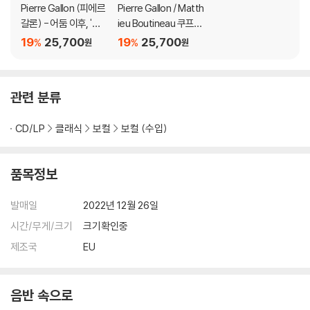
Pierre Gallon (피에르
Pierre Gallon / Matth
갈론) - 어둠 이후, '한
ieu Boutineau 쿠프
밤의 판타지아' (After
랭: 왕궁의 콩세르 (Co
19
25,700
19
25,700
%
%
원
원
Dark, 'A Midnight Fa
uperin: Concerts Ro
ntasia')
yaux)
관련 분류
CD/LP
클래식
보컬
보컬 (수입)
품목정보
발매일
2022년 12월 26일
시간/무게/크기
크기확인중
제조국
EU
음반 속으로