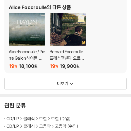
Alice Foccroulle
의 다른 상품
Alice Foccroulle / Pie
Bernard Foccroulle
rre Gallon 하이든: 열
프레스코발디: 오르간
아홉 곡의 독일어 가곡
작품집 (Girolamo Fre
19
18,100
19
19,900
%
%
원
원
(Haydn: Deutsche Li
scobaldi: Organ Wor
eder)
ks) 베르나르 포크룰
더보기
관련 분류
CD/LP
클래식
보컬
보컬 (수입)
CD/LP
클래식
고음악
고음악 (수입)