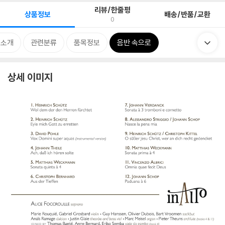
리뷰/한줄평
상품정보
배송/반품/교환
0
 소개
관련분류
품목정보
음반 속으로
상세 이미지