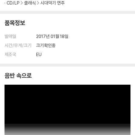
CD/LP
클래식
시대악기 연주
품목정보
발매일
2017년 01월 18일
시간/무게/크기
크기확인중
제조국
EU
음반 속으로