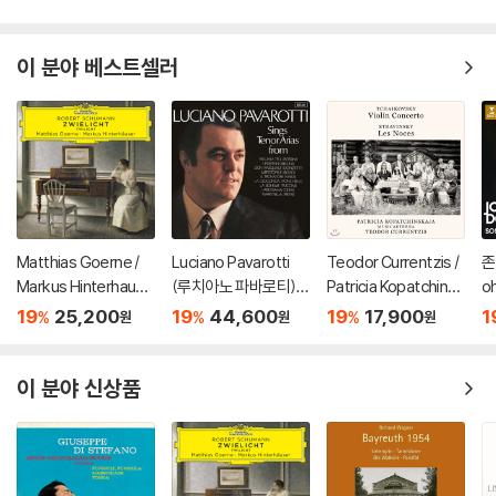
이 분야 베스트셀러
Matthias Goerne /
Luciano Pavarotti
Teodor Currentzis /
존
Markus Hinterhause
(루치아노 파바로티) -
Patricia Kopatchinsk
o
r 슈만: 황혼 (가곡집)
이탈리아 오페라 리마
aja 차이코프스키: 바이
s
19
25,200
19
44,600
19
17,900
1
%
%
%
원
원
원
(Schumann: Zwielic
스터 (Tenor Arias Fr
올린 협주곡 / 스트라빈
ht)
om Italian Opera) [L
스키: 결혼 - 테오도르
P]
쿠렌치스
이 분야 신상품