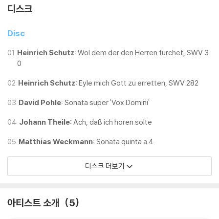
디스크
Disc
01
Heinrich Schutz:
Wol dem der den Herren furchet, SWV 3
0
02
Heinrich Schutz:
Eyle mich Gott zu erretten, SWV 282
03
David Pohle:
Sonata super 'Vox Domini'
04
Johann Theile:
Ach, daß ich horen solte
05
Matthias Weckmann:
Sonata quinta a 4
디스크 더보기
아티스트 소개
5