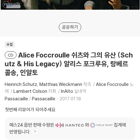
공유하기
수입
Alice Foccroulle 쉬츠와 그의 유산 (Sch
CD
utz & His Legacy) 알리스 포크루유, 랑베르
콜송, 인알토
Heinrich Schutz
Matthias Weckmann
작곡
Alice Foccroulle
노
래
Lambert Colson
지휘
InAlto
실내악
Passacaille
/
Passacaille
2017.01.18.
첫번째 리뷰어가 되어주세요
예스24 음반 판매 수량은
와
집계에
반영됩니다.