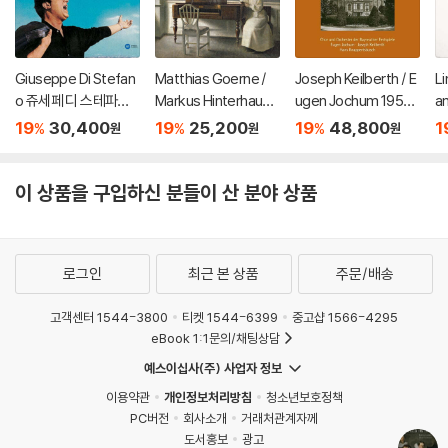
Giuseppe Di Stefan
Matthias Goerne /
Joseph Keilberth / E
L
o 쥬세페 디 스테파노
Markus Hinterhause
ugen Jochum 1954
a
가 부르는 나폴리 민요
r 슈만: 황혼 (가곡집)
년 바이로이트 페스티
19
30,400
19
25,200
19
48,800
1
%
%
%
원
원
원
집 (Sings Neapolitan
(Schumann: Zwielic
벌 실황 (Wagner: Bay
Songs) [HQCD]
ht)
reuth 1954)
이 상품을 구입하신 분들이 산 분야 상품
로그인
최근 본 상품
주문/배송
고객센터 1544-3800
티켓 1544-6399
중고샵 1566-4295
eBook 1:1문의/채팅상담
예스이십사(주) 사업자 정보
이용약관
개인정보처리방침
청소년보호정책
PC버전
회사소개
거래처관계자께
도서홍보
광고