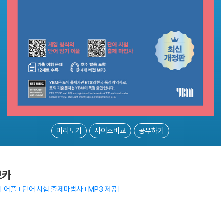
미리보기
사이즈비교
공유하기
보카
기 어플+단어 시험 출제마법사+MP3 제공