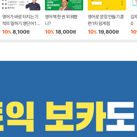
영어가 바로 터지는 기
영어책 한 권 외워봤
영어로 문장 만들기 훈
김재
적의 말하기 영단어 10
니?
련 1차 임계점
0
00
10
8,100
10
18,000
10
19,800
10
%
%
%
원
원
원