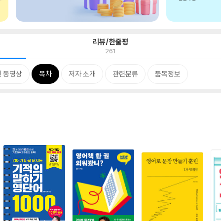
리뷰/한줄평
261
 동영상
목차
저자 소개
관련분류
품목정보