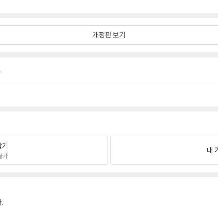
개정판 보기
.
팔기
내 
불가
.