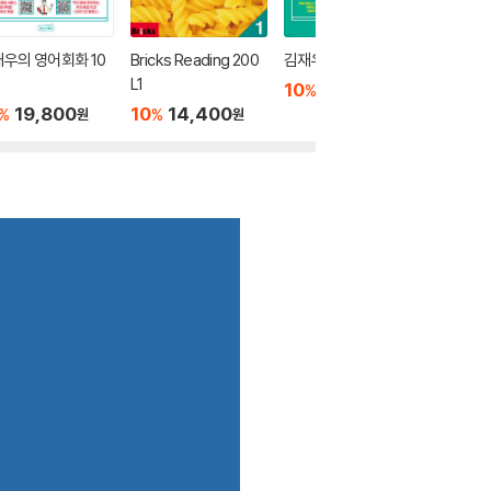
우의 영어회화 10
Bricks Reading 200
김재우의 구동사 100
서아쌤의
L1
외 STA
10
22,500
%
원
19,800
10
14,400
10
1
%
%
%
원
원