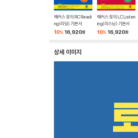
해커스 토익 RC Readi
해커스 토익 LC Listen
ng(리딩) 기본서
ing(리스닝) 기본서
10
16,920
10
16,920
%
%
원
원
상세 이미지