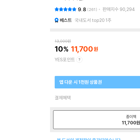
9.8
판매지수
90,294
261
베스트
국내도서 top20 1주
13,000
원
10
11,700
YES포인트
앱 다운 시 1천원 상품권
결제혜택
종이책
11,700