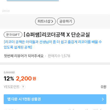
파트너샵
공유하기
[슈퍼쌤]리코더공책 X 단순교실
문구/GIFT
리코더 공책은 아이들과 선생님이 좀 더 쉽고 즐겁게 리코더를 배울 수
있도록 설계된 공책
첫번째 리뷰어가 되어주세요
판매지수
1,578
2,500
원
12
2,200
YES포인트
0원
앱 다운 시 1천원 상품권