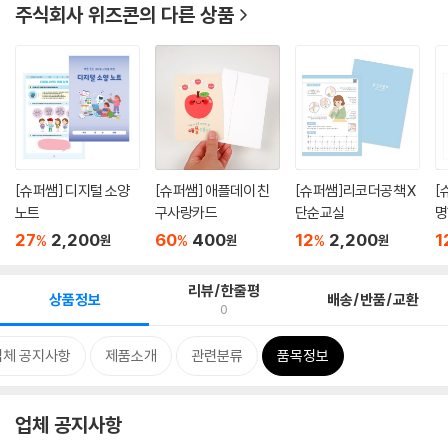
주식회사 위즈콘
의 다른 상품
[슈퍼쌤] 디지털 소양
[슈퍼쌤] 애플데이 친
[슈퍼쌤]리코더공책 X
[슈퍼
노트
구사랑카드
단순교실
명
디.
27
2,200
60
400
12
2,200
1
%
%
%
원
원
원
리뷰/한줄평
상품정보
배송/반품/교환
0
업체 공지사항
제품소개
관련분류
품목정보
업체 공지사항