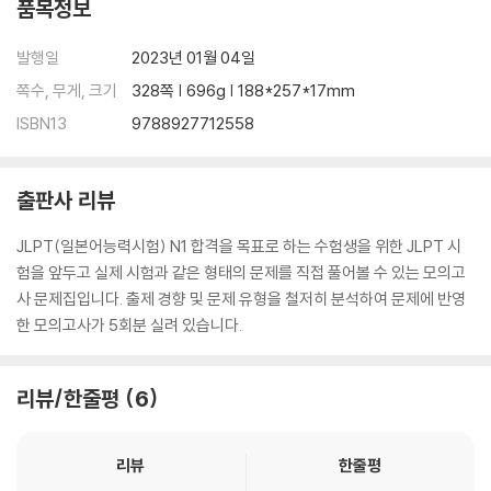
품목정보
발행일
2023년 01월 04일
쪽수, 무게, 크기
328쪽 | 696g | 188*257*17mm
ISBN13
9788927712558
출판사 리뷰
JLPT(일본어능력시험) N1 합격을 목표로 하는 수험생을 위한 JLPT 시
험을 앞두고 실제 시험과 같은 형태의 문제를 직접 풀어볼 수 있는 모의고
사 문제집입니다. 출제 경향 및 문제 유형을 철저히 분석하여 문제에 반영
한 모의고사가 5회분 실려 있습니다.
리뷰/한줄평
6
리뷰
한줄평