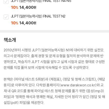
JLPT(일본어능력시험) FINAL TEST N4·N5
10
14,400
%
원
JLPT(일본어능력시험) FINAL TEST N2
10
14,400
%
원
책소개
2010년부터 시행된 JLPT(일본어능력시험) N1에 대비하기 위한 실전모
의고사 문제집이다. 출제 경향 및 문제 유형을 철저히 분석하여 문제에 반
영하였고, 학습자가 JLPT 시험을 앞두고 실제 시험과 같은 형태로 구성한
문제를 직접 풀어 보며 시험에 익숙해질 수 있도록 구성하였다.
본책은 〈파이널 테스트 5회분〉과 〈채점표〉, 〈정답 및 청해 스크립트〉, 〈해답
용지〉로 이루어져 있다. 다락원 홈페이지(www.darakwon.co.kr)와 교
재 내 QR 코드를 통해 파이널 테스트 청해 문제를 풀기 위한 〈음성(mp3)
파일〉과 ‘정확한 해석과 명쾌한 해설, 자세한 단어 정리’가 담긴 〈정답 및 해
설집(pdf) 파일〉을 제공한다.