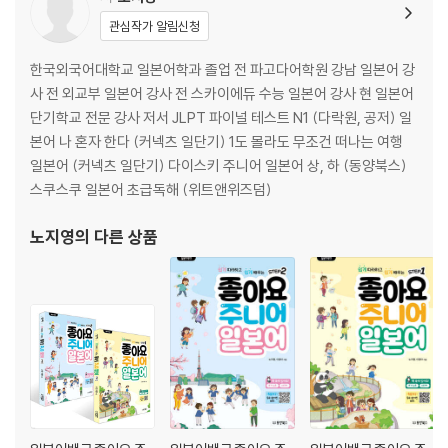
관심작가 알림신청
언어지식(문자·어휘·문법)·독해
청해
한국외국어대학교 일본어학과 졸업 전 파고다어학원 강남 일본어 강
사 전 외교부 일본어 강사 전 스카이에듀 수능 일본어 강사 현 일본어
파이널 테스트 5회
단기학교 전문 강사 저서 JLPT 파이널 테스트 N1 (다락원, 공저) 일
본어 나 혼자 한다 (커넥츠 일단기) 1도 몰라도 무조건 떠나는 여행
언어지식(문자·어휘·문법)·독해
일본어 (커넥츠 일단기) 다이스키 주니어 일본어 상, 하 (동양북스)
청해
스쿠스쿠 일본어 초급독해 (위트앤위즈덤)
정답 및 청해 스크립트
노지영
의 다른 상품
해답 용지