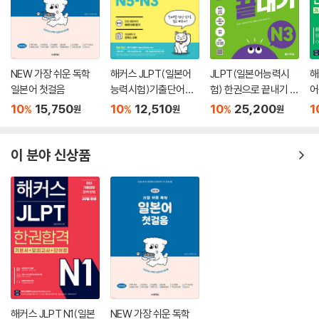
NEW 가장 쉬운 독학
해커스 JLPT(일본어
JLPT(일본어능력시
해
일본어 첫걸음
능력시험)기출단어장
험) 한권으로 끝내기 N
어
N5-N3
3
10
15,750
10
12,510
10
25,200
1
%
%
%
원
원
원
이 분야 신상품
해커스 JLPT N1(일본
NEW 가장 쉬운 독학