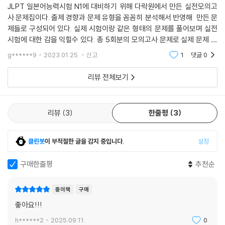
JLPT 일본어능력시험 N1에 대비하기 위해 다락원에서 만든 실전모의고
사 문제집이다. 출제 경향과 문제 유형을 꼼꼼히 분석해서 반영해 만든 문
제들로 구성되어 있다. 실제 시험이랑 같은 형태의 문제를 풀어보며 실전
시험에 대한 감을 익힐수 있다. 총 5회분의 모의고사 문제로 실제 문제 유
형에 익숙해지고 시험을 대비할 수 있다. 시험을 앞두고 있는 N1 수험자라
g******9
2023.01.25.
신고
1
댓글
0
면 다락원 JLPT
리뷰 전체보기
리뷰
3
한줄평
3
클린봇
이 부적절한 글을 감지 중입니다.
설정
구매한줄평
추천순
종이책
구매
좋아요!!!
h******2
2025.09.11.
0