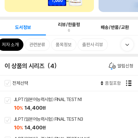
리뷰/한줄평
도서정보
배송/반품/교환
6
저자 소개
관련분류
품목정보
출판사 리뷰
이 상품의 시리즈
4
알림신청
전체선택
품절포함
JLPT(일본어능력시험) FINAL TEST N1
10
14,400
%
원
JLPT(일본어능력시험) FINAL TEST N3
10
14,400
%
원