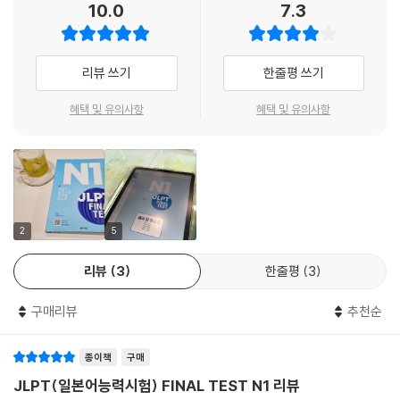
10.0
7.3
리뷰 쓰기
한줄평 쓰기
혜택 및 유의사항
혜택 및 유의사항
2
5
리뷰
3
한줄평
3
구매리뷰
추천순
종이책
구매
JLPT(일본어능력시험) FINAL TEST N1 리뷰