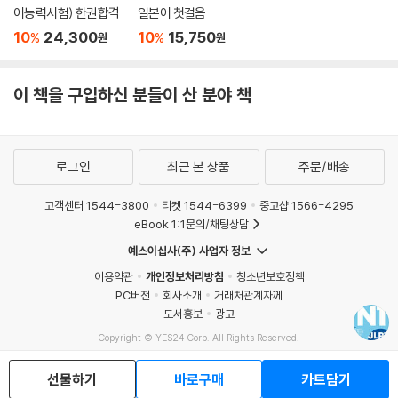
어능력시험) 한권합격
일본어 첫걸음
10
24,300
10
15,750
%
%
원
원
이 책을 구입하신 분들이 산 분야 책
로그인
최근 본 상품
주문/배송
고객센터 1544-3800
티켓 1544-6399
중고샵 1566-4295
eBook 1:1문의/채팅상담
예스이십사(주) 사업자 정보
이용약관
개인정보처리방침
청소년보호정책
PC버전
회사소개
거래처관계자께
도서홍보
광고
Copyright © YES24 Corp. All Rights Reserved.
MATOM3
선물하기
바로구매
카트담기