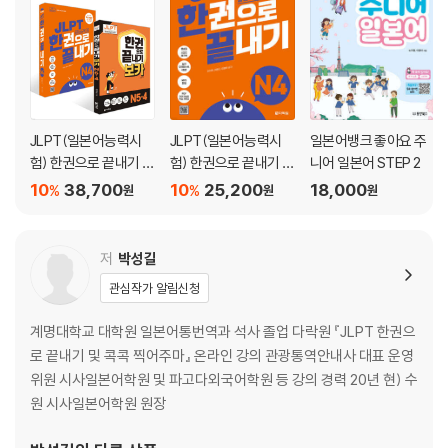
JLPT(일본어능력시
JLPT(일본어능력시
일본어뱅크 좋아요 주
험) 한권으로 끝내기 N
험) 한권으로 끝내기 N
니어 일본어 STEP 2
4 + 보카 N5· 4 세트
4
10
38,700
10
25,200
18,000
%
%
원
원
원
저
박성길
관심작가 알림신청
계명대학교 대학원 일본어통번역과 석사 졸업 다락원 『JLPT 한권으
로 끝내기 및 콕콕 찍어주마』 온라인 강의 관광통역안내사 대표 운영
위원 시사일본어학원 및 파고다외국어학원 등 강의 경력 20년 현) 수
원 시사일본어학원 원장