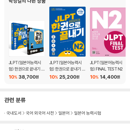
박성길
의 다른 상품
JLPT(일본어능력시
JLPT(일본어능력시
JLPT(일본어능력시
험) 한권으로 끝내기 N
험) 한권으로 끝내기 N
험) FINAL TEST N2
2 + 보카 N 2 세트
2
10
38,700
10
25,200
10
14,400
%
%
%
원
원
원
관련 분류
국내도서
국어 외국어 사전
일본어
일본어 능력시험