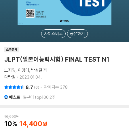
사이즈비교
공유하기
소득공제
JLPT(일본어능력시험) FINAL TEST N1
노지영
이영아
박성길
저
다락원
2023.01.04.
8.7
판매지수
378
6
베스트
일본어 top100 2주
16,000
원
10
14,400