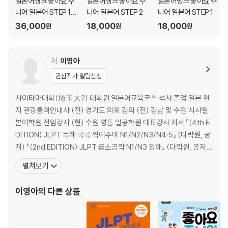
일본어뱅크 좋아요 주
일본어뱅크 좋아요 주
일본어뱅크 좋아요 주
니어 일본어 STEP 1~
니어 일본어 STEP 2
니어 일본어 STEP 1
2권 세트
36,000
18,000
18,000
원
원
원
저
이영아
관심작가 알림신청
사이타마대학(埼玉大?) 대학원 일본어교육코스 석사 졸업 일본 현
지 관광통역안내사 (전) 경기도 의회 강의 (전) 강남 및 수원 시사일
본어학원 전임강사 (현) 수원 영통 일공학원 대표강사 저서 『(4th E
DITION) JLPT 독해 콕콕 찍어주마 N1/N2/N3/N4·5』 (다락원, 공
저) 『(2nd EDITION) JLPT 급소공략 N1/N3 청해』 (다락원, 공저)
『JLPT(일본어능력시험) FINAL TEST N2/N4』 (다락원, 공저) 『최
펼쳐보기
신개정판 JLPT(일본어능력시험) 한권으로 끝내기 N4』 (다락원, 공
저) 『일본어뱅크 좋아요 주니어 일본어 ST
이영아
의 다른 상품