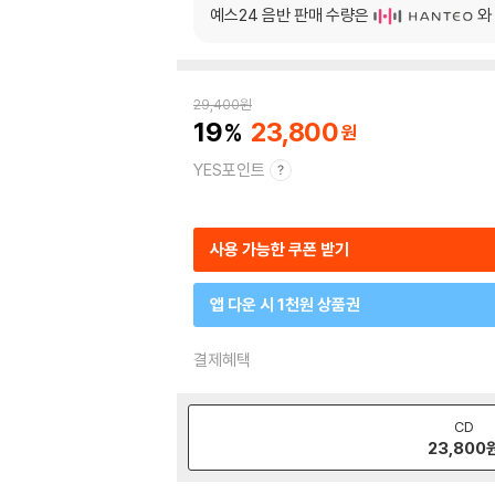
예스24 음반 판매 수량은
와
29,400
원
19
23,800
YES포인트
사용 가능한 쿠폰 받기
앱 다운 시 1천원 상품권
결제혜택
CD
23,800