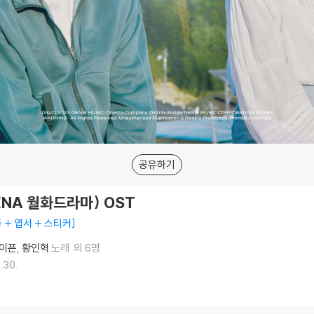
공유하기
ENA 월화드라마) OST
종 + 엽서 + 스티커
이픈
황인혁
노래
외 6명
.30.