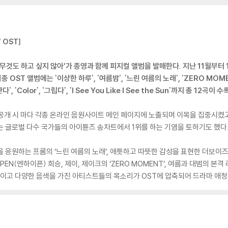
’ OST]
 ‘아무것도 하고 싶지 않아’가 종영과 함께 피지컬 앨범을 발매한다. 지난 11월부터 
OST 앨범에는 '이상한 하루', '여름밤', '느린 여름의 노래', 'ZERO MOMENT
 간다', 'Color', '그립다', 'I See You Like I See the Sun'까지 총 12곡이
원 공개 시 마다 각종 온라인 음원사이트 메인 페이지에 노출되며 이목을 집중시켰고,
’는 글로벌 다수 국가들의 아이튠즈 송차트에서 1위를 하는 기염을 토하기도 했다
 응원하는 프롬의 ‘느린 여름의 노래’, 애틋하고 따뜻한 감성을 표현한 더보이즈(TH
N(엔하이픈) 희승, 제이, 제이크의 ‘ZERO MOMENT’, 여름과 대범의 본격
적이고 다양한 음색을 가진 아티스트들의 목소리가 OST에 압축되어 드라마 애