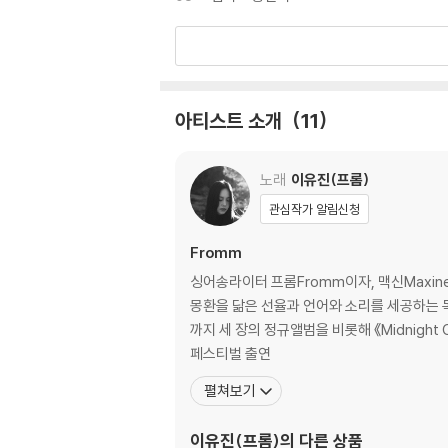
아티스트 소개
11
노래
이유진(프롬)
관심작가 알림신청
Fromm
싱어송라이터 프롬Fromm이자, 맥신Maxin
몽환을 닮은 선율과 언어와 소리를 세공하는 독립음
까지 세 장의 정규앨범을 비롯해 《Midnight Candy》 《Cellophane》 등
페스티벌 출연
펼쳐보기
이유진(프롬)
의 다른 상품