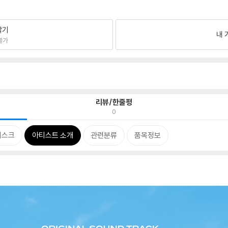
팔기
내 
불가
리뷰/한줄평
0
디스크
아티스트 소개
관련분류
품목정보