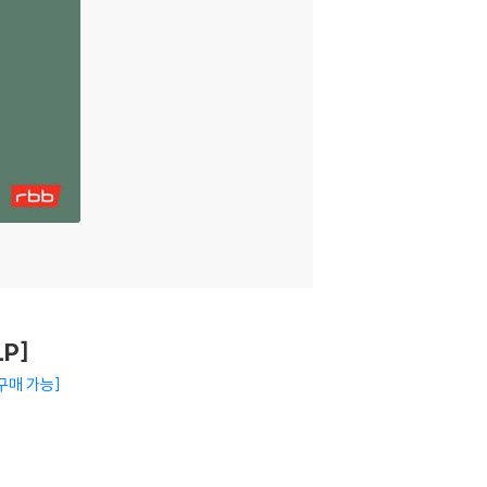
P]
 구매 가능
주