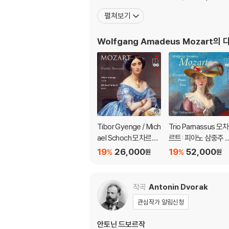
펼쳐보기
Wolfgang Amadeus Mozart
의 
Tibor Gyenge / Mich
Trio Parnassus 모차
ael Schoch 모차르트:
르트: 피아노 삼중주 
바이올린 소나타집 (M
곡 (Mozart: Compl
19
26,000
19
52,000
%
%
원
원
ozart: Violin Sonata
te Piano Trios)
s) [SACD Hybrid]
작곡
Antonin Dvorak
관심작가 알림신청
안토닌 드보르작