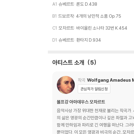
1) 열을 가하여 제작하는 바이닐 공정 특성상 
A1
슈베르트: 론도 D.438
재생이 불안정한 경우 스태빌라이저를 사용하시면
B1
드보르작: 4개의 낭만적 소품 Op.75
2) 재생 음역의 왜곡을 최소화 하고 반복 재생
는 전용 제품 등을 이용하여 센터 홀을 조정하시
C1
모차르트: 바이올린 소나타 32번 K.454
3) 디스크에 미세한 잔 흠집이 남아있거나 인쇄
가능합니다
D1
슈베르트: 환타지 D.934
※ 컬러 디스크
아래에 해당하는 경우는 불량이 아니므로 개봉 
아티스트 소개
5
1) 컬러 디스크는 웹 이미지와 실제 색상이 차이가
2) 컬러 디스크의 특성상 제작 공정시 앨범마다
작곡
Wolfgang Amadeus 
3) 컬러 디스크는 제작 과정에서 다른 색상 염료
관심작가 알림신청
※ 반품/교환 안내
볼프강 아마데우스 모차르트
1) 불량으로 인한 반품/교환 요청 시에는 불량 
음악사상 가장 위대한 천재로 불리는 작곡가. 
관련 사진과 동영상 및 재생 기기 모델명을 첨부
의 삶은 영광의 순간만큼이나 깊은 좌절과 고
2) LP는 잦은 배송 과정에서 재킷에 손상이 
함께 만하임과 파리로 긴 여행을 떠난다. 그러
뿐이었다. 이 모든 영광과 비극의 순간,