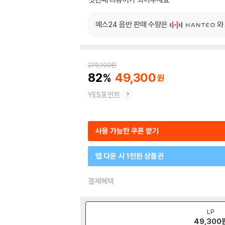
예스24 음반 판매 수량은
와
279,100
원
82
49,300
YES포인트
사용 가능한 쿠폰 받기
앱 다운 시 1천원 상품권
결제혜택
LP
49,300