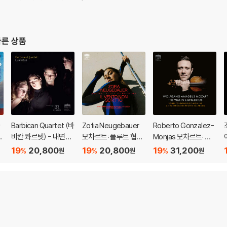
다른 상품
Barbican Quartet (바
Zofia Neugebauer
Roberto Gonzalez-
전
비칸 콰르텟) - 내면의
모차르트: 플루트 협주
Monjas 모차르트: 바
e
빛 (Lux Intus)
곡 1번 K.313, 2번 K.31
이올린 협주곡 1-5번
19
20,800
19
20,800
19
31,200
%
%
%
원
원
원
4 (Mozart: Flute Co
(Mozart: The Violin
ncertos)
Concertos)
o