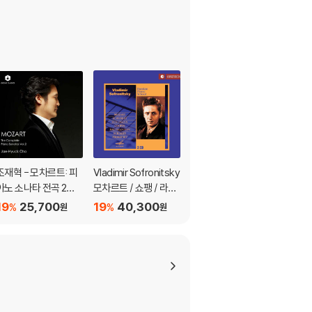
조재혁 - 모차르트: 피
Vladimir Sofronitsky
Jascha Heifetz 글라
아노 소나타 전곡 2집
모차르트 / 쇼팽 / 라흐
주노프 / 모차르트: 바
(Mozart: The Compl
마니노프: 피아노 작품
이올린 협주곡 (Glazo
19
25,700
19
40,300
19
122,400
%
%
%
원
원
원
ete Piano Sonatas V
집 (Mozart / Chopin
unov: Violin Concert
l. 2)
/ Rachmaninov: Rus
o / Mozart: Sympho
sian Piano School)
nie Concertante) [2
LP]