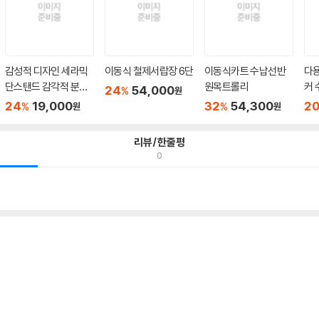
감성적 디자인 세라믹
이동식 철제서랍장 6단
이동식카트 수납선반
다
단스탠드 감각적 분위
원목트롤리
커 
24
54,000
%
원
기
24
19,000
32
54,300
2
%
%
원
원
리뷰/한줄평
0