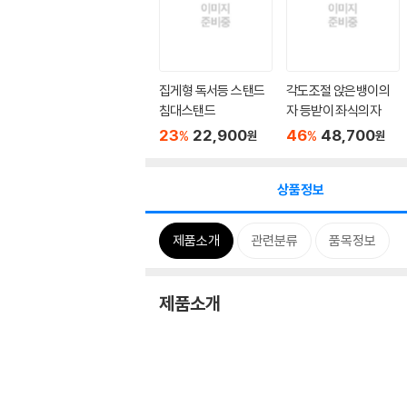
집게형 독서등 스탠드
각도조절 앉은뱅이의
침대스탠드
자 등받이 좌식의자
23
22,900
46
48,700
%
%
원
원
상품정보
제품소개
관련분류
품목정보
제품소개