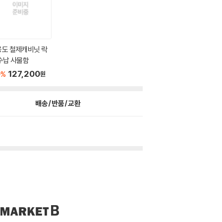
용도 철제캐비닛 락
수납 사물함
0
127,200
%
원
배송/반품/교환