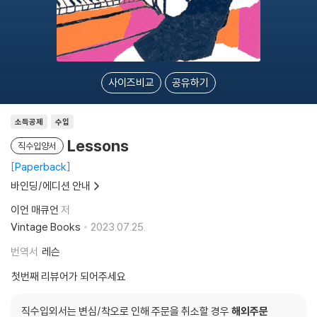
사이즈비교
공유하기
소득공제
수입
Lessons
직수입양서
Paperback
바인딩/에디션 안내
이언 매큐언
저
Vintage Books
2023.07.25.
번역서
레슨
첫번째 리뷰어가 되어주세요
직수입외서는 변심/착오로 인해 주문을 취소할 경우
해외주문