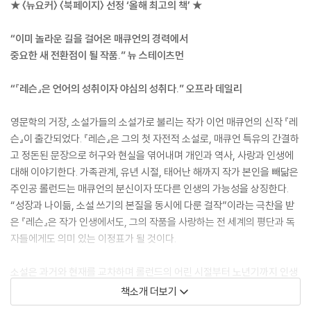
★ 〈뉴요커〉 〈북페이지〉 선정 ‘올해 최고의 책’ ★
“이미 놀라운 길을 걸어온 매큐언의 경력에서
중요한 새 전환점이 될 작품.” 뉴 스테이츠먼
“『레슨』은 언어의 성취이자 야심의 성취다.” 오프라 데일리
영문학의 거장, 소설가들의 소설가로 불리는 작가 이언 매큐언의 신작 『레
슨』이 출간되었다. 『레슨』은 그의 첫 자전적 소설로, 매큐언 특유의 간결하
고 정돈된 문장으로 허구와 현실을 엮어내며 개인과 역사, 사랑과 인생에
대해 이야기한다. 가족관계, 유년 시절, 태어난 해까지 작가 본인을 빼닮은
주인공 롤런드는 매큐언의 분신이자 또다른 인생의 가능성을 상징한다.
“성장과 나이듦, 소설 쓰기의 본질을 동시에 다룬 걸작”이라는 극찬을 받
은 『레슨』은 작가 인생에서도, 그의 작품을 사랑하는 전 세계의 평단과 독
자들에게도 의미 있는 이정표가 될 것이다.
소설은 과거와 현재를 교차하며 롤런드의 어린 시절부터 노년기까지 인생
전체를 밀도 있게 그려낸다. 서른일곱 살의 롤런드는 어느 날 아내 앨리사
책소개 더보기
가 쪽지 한 장만 남긴 채 그와 한 살배기 아들 곁을 떠난 믿기 힘든 현실을