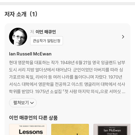
마주한다. 예상치 못한 사건은 그의 내면에 파동을 일으키고, 기억 속에 묻
어두었던 과거의 인물을 소환한다. 그의 삶에 지진을 일으킨 사람, 평생토
저자 소개
1
록 그의 삶을 쥐고 뒤흔들 사람, 피아노 선생 미리엄 코넬을.
저
이언 매큐언
제목 ‘레슨(Lessons)’에는 두 가지 의미가 있다. 피아노 레슨과 인생의 교
훈이 그것이다. 미리엄은 어리숙한 소년인 롤런드에게 극단적인 사랑의 감
관심작가 알림신청
정을 일깨울 뿐만 아니라 삶의 방향과 가치관까지 바꿔버린다. 롤런드의
Ian Russell McEwan
인생 전체에 그림자를 드리우는 그녀의 존재감은 사랑과 원한, 용서에 대
한 교훈을 일깨운다. 또한 미소 냉전, 베를린장벽 붕괴, 체르노빌 원전 사
현대 영문학을 대표하는 작가. 1948년 6월 21일 영국 잉글랜드 남부
고, 코로나 사태 등 굵직한 역사적 사건을 헤치며 살아온 롤런드의 일생은
도시 서리 지방 알더샷에서 태어났다. 군인이었던 아버지를 따라 싱
역사가 개인의 삶에 어떻게 영향을 미치는지, 진정 행복한 삶이란 무엇인
가포르와 독일, 리비아 등 여러 나라를 돌아다니며 자랐다. 1970년
지에 대한 물음을 던지며 우리의 삶을 되돌아보게 한다.
서식스 대학에서 영문학을 전공하고 이스트 앵글리어 대학에서 석사
학위를 받았다. 1975년 소설집 『첫 사랑 마지막 의식』으로 서머싯 몸
NEW YORK TIMES BEST SELLER * A NEW YORKER ESSENTI
상을 받으며 화려하게 데뷔했고 이후 1987년 『차일드 인 타임』으로
펼쳐보기
AL READ * From the Booker Prize-winning author of Atone
휫브레드상을 받았고, 1992년 『검은 개』를 발표해 『위험한 이방인』
ment and Saturday comes the epic and intimate story of
에 이어 두번째로 부커상 최종 후보에 올랐고, 1998년 『암스테르담』
이언 매큐언
의 다른 상품
one man's life across generations and historical upheaval
으로 부커상을 수상했다. 2001년
s. From the Suez Crisis to the Cuban Missile Crisis, the fall
of the Berlin Wall to the current pandemic, Roland Baines