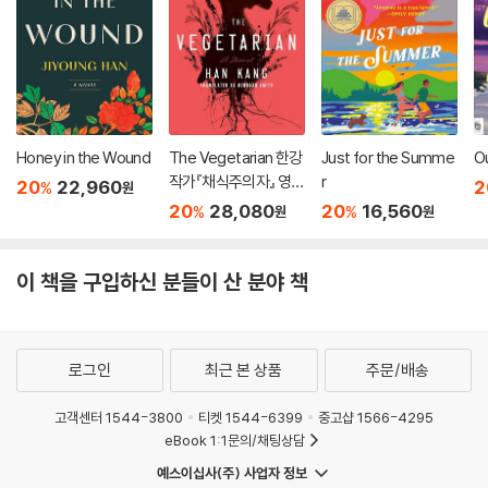
Honey in the Wound
The Vegetarian 한강
Just for the Summe
O
작가『채식주의자』 영문
r
20
22,960
2
%
원
판 (미국판)
20
28,080
20
16,560
%
%
원
원
이 책을 구입하신 분들이 산 분야 책
로그인
최근 본 상품
주문/배송
고객센터 1544-3800
티켓 1544-6399
중고샵 1566-4295
eBook 1:1문의/채팅상담
예스이십사(주) 사업자 정보