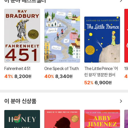
이 분야 베스트셀러
Fahrenheit 451
One Speck of Truth
The Little Prince '어
1
린 왕자' 영문판 원서
41
8,200
40
8,340
4
%
%
원
원
52
6,900
%
원
이 분야 신상품