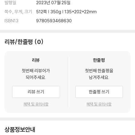
Now, when his wife vanishes, leaving him alone with his tiny so
발행일
2023년 07월 25일
n, Roland is forced to confront the reality of his restless exist
쪽수, 무게, 크기
512쪽 | 350g | 135*202*22mm
ence. As the radiation from Chernobyl spreads across Europe,
ISBN13
9780593468630
he begins a search for answers that looks deep into his family
history and will last for the rest of his life.
리뷰/한줄평
0
Haunted by lost opportunities, Roland seeks solace through e
very possible means―music, literature, friends, sex, politics,
and, finally, love cut tragically short, then love ultimately rede
리뷰
한줄평
emed. His journey raises important questions for us all. Can w
첫번째 리뷰어가
첫번째 한줄평을
e take full charge of the course of our lives without causing da
되어주세요.
남겨주세요.
mage to others? How do global events beyond our control sh
ape our lives and our memories? And what can we really learn
리뷰 쓰기
한줄평 쓰기
from the traumas of the past?
혜택 및 유의사항
혜택 및 유의사항
Epic, mesmerizing, and deeply humane, Lessons is a chronicle
for our times―a powerful meditation on history and humanity
through the prism of one man's lifetime.
상품정보안내