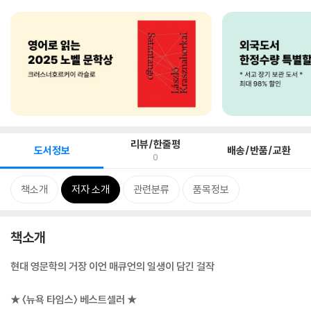
리뷰/한줄평
도서정보
배송/반품/교환
0
책소개
저자 소개
관련분류
품목정보
책소개
현대 영문학의 거장 이언 매큐언의 일생이 담긴 걸작
★ 〈뉴욕 타임스〉 베스트셀러 ★