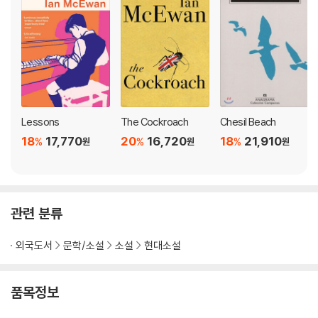
sometimes rides with the tide of history, but more often
struggles against it.
A BEST BOOK OF THE YEAR: Vogue * The New Yorker
“Masterful.... McEwan is a storyteller at the peak of his po
wers…. One of the joys of the novel is the way it weaves hi
Lessons
The Cockroach
Chesil Beach
story into Roland’s biography…. The pleasure in reading th
18
17,770
20
16,720
18
21,910
%
%
%
원
원
원
is novel is letting it wash over you.” ―Associated Press
When the world is still counting the cost of the Second World
War and the Iron Curtain has closed, eleven-year-old Roland B
관련 분류
aines's life is turned upside down. Two thousand miles from hi
s mother's protective love, stranded at an unusual boarding s
외국도서
문학/소설
소설
현대소설
chool, his vulnerability attracts piano teacher Miss Miriam Corn
ell, leaving scars as well as a memory of love that will never fa
de.
품목정보