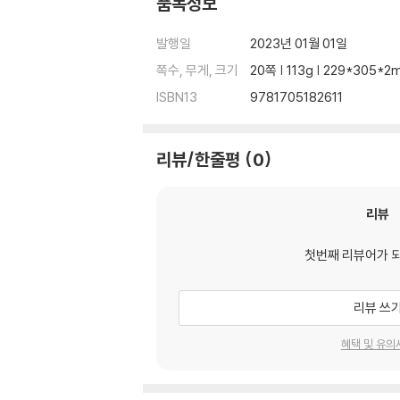
품목정보
발행일
2023년 01월 01일
쪽수, 무게, 크기
20쪽 | 113g | 229*305*
ISBN13
9781705182611
리뷰/한줄평
0
리뷰
첫번째 리뷰어가 
리뷰 쓰
혜택 및 유의