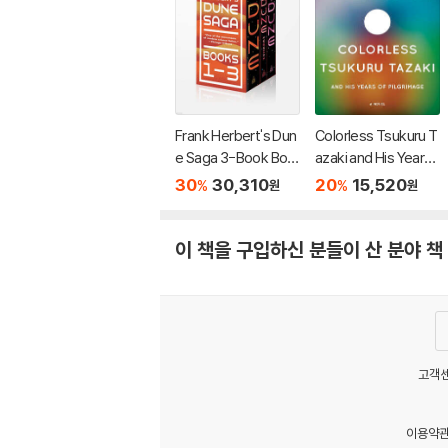
Frank Herbert's Dun
Colorless Tsukuru T
e Saga 3-Book Box
azaki and His Years
ed Set: Dune, Dune
of Pilgrimage
30
30,310
20
15,520
%
%
원
원
Messiah, and Childr
en of Dune
이 책을 구입하신 분들이 산 분야 책
고객센
이용약