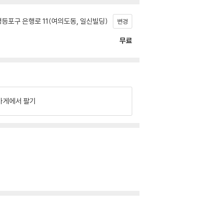
등포구 은행로 11(여의도동, 일신빌딩)
변경
무료
가게에서 팔기