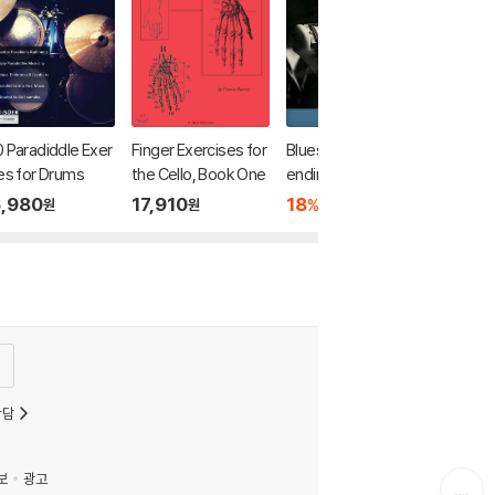
 Paradiddle Exer
Finger Exercises for
Blues Harmonica - B
es for Drums
the Cello, Book One
ending & Beyond: T
he Bending Bible for
,980
17,910
18
26,550
%
원
원
원
the 10-Hole Diatoni
c Harmonica
상담
보
광고