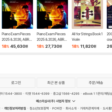
Piano Exam Pieces
Piano Exam Pieces
All for Strings Book 1
200
2025 & 2026, ABRS
2025 & 2026, ABRS
Violin
cis
M Grade 8
M Grade 4
18
45,630
18
27,730
18
11,820
26
%
%
%
원
원
원
로그인
최근 본 상품
주문/배송
터 1544-3800
티켓 1544-6399
중고샵 1566-4295
eBook 1:1문의/채팅
예스이십사(주) 사업자 정보
관
개인정보처리방침
청소년보호정책
PC버전
회사소개
거래처관계자께
도서홍