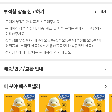
(4) 확실한 점검을 위한 기출지문 빈칸노트 제공
(5) 최신 개정법령 및 출제경향 반영
부적합 상품 신고하기
(6) 효율적인 학습을 위한 3주 완성 및 자기주도 학습계획표 제공
신고하기
(7) 학습효과 극대화를 위한 명쾌한 온?오프라인 강의 제공(land.Hacke
구매에 부적합한 상품은 신고해주세요.
rs.com)
구매하신 상품의 상태, 배송, 취소 및 반품 문의는 판매자 묻고 답하기를
(8) 다양한 무료학습자료 및 필수합격정보 제공(land.Hackers.com)
이용해주세요.
상품정보 부정확(카테고리 오등록/상품오등록/상품정보 오등록/기타
알아두면 좋아요
허위등록) 부적합 상품(청소년 유해물품/기타 법규위반 상품)
전자상거래에 어긋나는 판매사례: 직거래 유도
과목별 3주 완성 학습계획표와 자기주도 학습계획표 중 본인의 학습 진도
와 속도에 적합한 학습계획표를 선택하여 해커스 공인중개사 출제예상문
제집 시리즈를 학습하면 효과적으로 시험에 대비할 수 있습니다.
배송/반품/교환 안내
- 해커스 공인중개사 출제예상문제집 1차 부동산학개론
- 해커스 공인중개사 출제예상문제집 1차 민법 및 민사특별법
- 해커스 공인중개사 출제예상문제집 2차 공인중개사법령 및 실무
이 분야 베스트셀러
- 해커스 공인중개사 출제예상문제집 2차 부동산공법
- 해커스 공인중개사 출제예상문제집 2차 부동산공시법령
- 해커스 공인중개사 출제예상문제집 2차 부동산세법