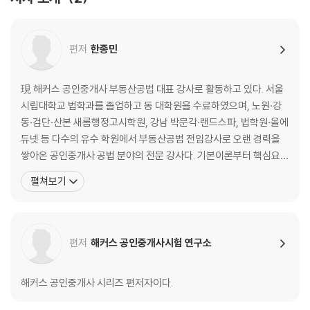
제6장 도시 · 군계획시설
제7장 지구단위계획
제8장 개발행위허가 등
편저
한종민
제9장 보칙 · 벌칙
제2편 도시개발법
現 해커스 공인중개사 부동산공법 대표 강사로 활동하고 있다. 서울
시립대학교 법학과를 졸업하고 동 대학원을 수료하였으며, 노원·강
제1장 도시개발구역의 지정 등
동·검단·산본 새롬행정고시학원, 강남 박문각·랜드스파, 법학원·올에
제2장 도시개발사업의 시행
듀넷 등 다수의 유수 학원에서 부동산공법 전임강사로 오랜 경력을
제3장 비용부담 · 보칙
쌓아온 공인중개사 공법 분야의 전문 강사다. 기본이론부터 핵심요
약, 문제풀이까지 전 과정을 아우르는 탄탄한 커리큘럼으로 수험생
펼쳐보기
제3편 도시 및 주거환경정비법
들의 두터운 신뢰를 받고 있다. 법률 용어의 정확한 이해, 체계도를 통
한 흐름 파악, 빈출포인트 중심의 핵심 정리, 기출문제 분석을 강의의
제1장 총칙
핵심 포인트로 삼아 수험생들이 효율적으로 합격에 다가갈 수 있도
제2장 기본계획의 수립 및 정비구역의 지정
편저
해커스 공인중개사시험 연구소
제3장 정비사업의 시행
제4장 비용부담 · 보칙
해커스 공인중개사 시리즈 편저자이다.
제4편 건축법