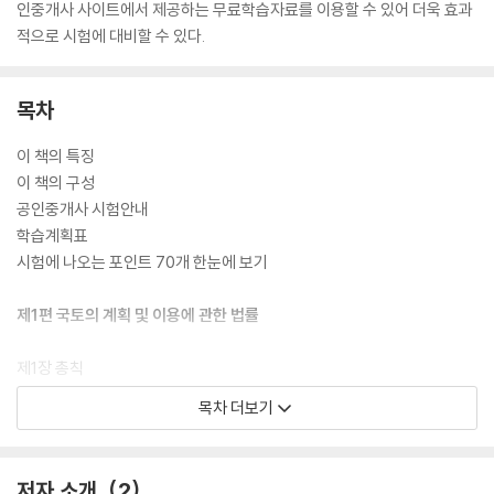
인중개사 사이트에서 제공하는 무료학습자료를 이용할 수 있어 더욱 효과
적으로 시험에 대비할 수 있다.
목차
이 책의 특징
이 책의 구성
공인중개사 시험안내
학습계획표
시험에 나오는 포인트 70개 한눈에 보기
제1편 국토의 계획 및 이용에 관한 법률
제1장 총칙
제2장 광역도시계획
목차 더보기
제3장 도시 · 군기본계획
제4장 도시 · 군관리계획
제5장 용도지역 · 용도지구 · 용도구역
저자 소개
2