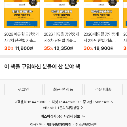
또한, 《2021 해커스 공인중개사 출제예상문제집 2차 부동산공법》의 학습
효과를 극대화하기 위하여 해커스 공인중개사(land.Hackers.com)에서
제공하는 온라인 강의와 무료학습자료를 함께 이용할 것을 권장합니다.
책의 특징
2026 에듀윌 공인중개
2026 에듀윌 공인중개
2026 에듀윌 공인중개
2
사 2차 단원별 기출문
사 2차 단원별 기출문
사 2차 단원별 기출문
사
1. 전략적인 문제풀이를 통하여 합격으로 가는 실전 문제집
제집 부동산세법
제집 부동산공시법
제집 부동산공법
제
30
11,900
35
12,350
30
18,900
3
%
%
%
원
원
원
2021년 공인중개사 시험 대비를 위한 실전 문제집으로 합격에 꼭 필요한
및
문제만을 엄선하여 수록하였습니다. 출제 가능성이 높은 다양한 유형의 예
상문제를 풀어볼 수 있도록 구성함으로써 주요 내용만을 전략적으로 학습
이 책을 구입하신 분들이 산 분야 책
하여 단기간에 합격에 이를 수 있도록 하였습니다.
2. 기출 심층분석으로 선별한 70개 출제포인트로 부동산공법 최종 마무리
로그인
최근 본 상품
주문/배송
제25회부터 제31회까지 최근 7개년 기출문제를 분석하여 주요 출제포인
트를 선정하였습니다. 부동산공법의 방대한 내용을 70개 출제포인트로
고객센터 1544-3800
티켓 1544-6399
중고샵 1566-4295
정리하여 출제 가능성이 높은 문제를 빠르게 학습할 수 있도록 구성하고,
eBook 1:1문의/채팅상담
포인트별 출제경향과 학습전략을 Tip으로 제시하여 학습효과를 높였습니
예스이십사(주) 사업자 정보
다.
이용약관
개인정보처리방침
청소년보호정책