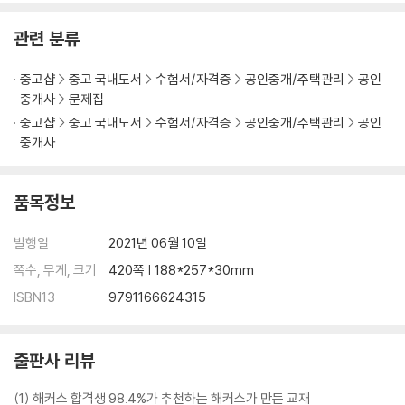
제1장 총칙
관련 분류
제2장 건축물의 건축
제3장 대지와 도로
중고샵
중고 국내도서
수험서/자격증
공인중개/주택관리
공인
제4장 구조 · 재료 및 건축설비
중개사
문제집
제5장 지역 · 지구의 건축물
중고샵
중고 국내도서
수험서/자격증
공인중개/주택관리
공인
제6장 특별건축구역, 건축협정, 보칙 및 벌칙
중개사
제5편 주택법
품목정보
제1장 총칙
발행일
2021년 06월 10일
제2장 주택의 건설
쪽수, 무게, 크기
420쪽 | 188*257*30mm
제3장 주택의 공급
제4장 리모델링
ISBN13
9791166624315
제5장 보칙 · 벌칙
출판사 리뷰
제6편 농지법
(1) 해커스 합격생 98.4%가 추천하는 해커스가 만든 교재
제1장 농지의 소유