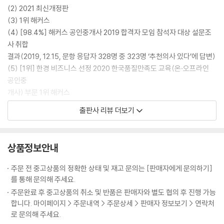
(2) 2021 최신개정판
제2장 농지의 이용
(3) 1위 해커스
제3장 농지의 보전
(4) [98.4%] 해커스 공인중개사 2019 합격자 모임 참석자 대상 설문조
사 취합
부록
결과(2019, 12.15, 문항 응답자 328명 중 323명 ‘추천의사 있다’에 답변)
기출지문 빈칸노트
(5) [1위] 한경 비즈니스 선정 2020 한국품질만족도 교육(온·오프라인
공인중
개사) 부문 1위 해커스
(6) 해커스 공인중개사 ㅣland.Hackers.com
출판사 리뷰 더보기
· 본 교재 인강
· 특별제공 - 기출지문 빈칸노트
상품정보안내
책의 특장점
주문 전 중고상품의 정확한 상태 및 재고 문의는 [판매자에게 문의하기]
(1) 전략적인 문제풀이를 통해 합격으로 가는 실전 문제집
를 통해 문의해 주세요.
(2) 기출 심층분석으로 선별한 70개 출제포인트로 부동산공법 최종 마무
주문완료 후 중고상품의 취소 및 반품은 판매자와 별도 협의 후 진행 가능
리
합니다. 마이페이지 > 주문내역 > 주문상세 > 판매자 정보보기 > 연락처
(3) 확실한 이해를 돕는 정확하고 꼼꼼한 해설 수록
로 문의해 주세요.