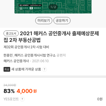
1
/
2
미리보기
공유하기
2021 해커스 공인중개사 출제예상문제
중고도서
집 2차 부동산공법
제32회 공인중개사 2차 시험 대비
한종민
,
해커스 공인중개사시험 연구소
공편저
해커스 공인중개사
2021.06.10.
새 상품에 가까운 상품
최상
24,000
원
83
4,000
YES포인트
0원