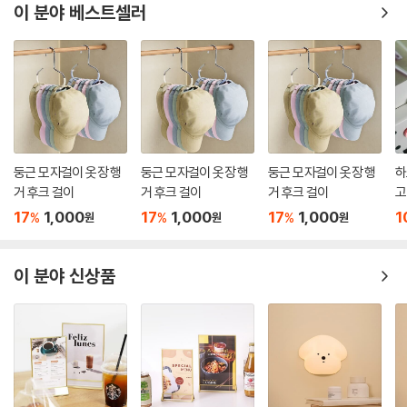
이 분야 베스트셀러
둥근 모자걸이 옷장 행
둥근 모자걸이 옷장 행
둥근 모자걸이 옷장 행
하
거 후크 걸이
거 후크 걸이
거 후크 걸이
고
17
1,000
17
1,000
17
1,000
1
%
%
%
원
원
원
이 분야 신상품