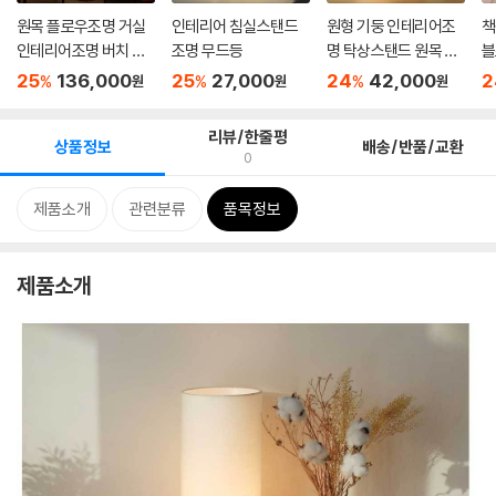
원목 플로우조명 거실
인테리어 침실스탠드
원형 기둥 인테리어조
책
인테리어조명 버치 장
조명 무드등
명 탁상스탠드 원목 프
블
스탠...
레임...
드
25
136,000
25
27,000
24
42,000
2
%
%
%
원
원
원
리뷰/한줄평
상품정보
배송/반품/교환
0
제품소개
관련분류
품목정보
제품소개