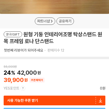
파트너샵
공유하기
원형 기둥 인테리어조명 탁상스탠드 원
문구/GIFT
목 프레임 로나 단스탠드
첫번째 리뷰어가 되어주세요
판매지수
12
55,000
원
24
42,000
39,900
쿠폰혜택가
YES포인트
0원
사용 가능한 쿠폰 받기