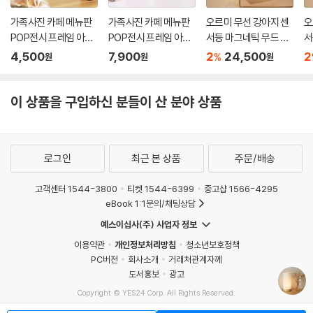
가족사진 카페 메뉴판
가족사진 카페 메뉴판
오르미 무선 강아지 센
오
POP전시 프레임 아크
POP전시 프레임 아크
서등 마그네틱 무드 모
서
릴 액자 중
릴 액자 대
션감지 현관 LED
션
4,500
7,900
2
24,500
2
%
원
원
원
이 상품을 구입하신 분들이 산 분야 상품
로그인
최근 본 상품
주문/배송
고객센터 1544-3800
티켓 1544-6399
중고샵 1566-4295
eBook 1:1문의/채팅상담
예스이십사(주) 사업자 정보
이용약관
개인정보처리방침
청소년보호정책
PC버전
회사소개
거래처관계자께
도서홍보
광고
Copyright © YES24 Corp. All Rights Reserved.
MATOM13