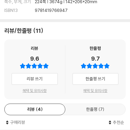
쪽수, 무게, 크기
224쪽 | 3674g | 142*206*20mm
ISBN13
9781419766947
리뷰/한줄평
11
리뷰
한줄평
9.6
9.7
리뷰 쓰기
한줄평 쓰기
혜택 및 유의사항
혜택 및 유의사항
리뷰
4
한줄평
7
구매리뷰
추천순