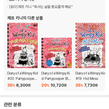
로 꼽혔고 영화로도 3편이 제작되었으며 전 세계에
[읽다]
제프 키니 “독서는 삶을 풍요롭게 해요”
제프 키니
의 다른 상품
Diary of a Wimpy Kid
Diary of a Wimpy Ki
Diary of a Wimpy Kid
#20 : Partypooper
d: Partypooper (Bo
#19 : Hot Mess
(미국판)
ok 20)
35
8,300
20
10,720
35
7,730
%
%
%
원
원
원
관련 분류