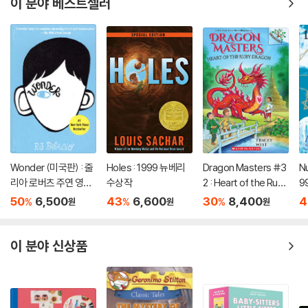
이 분야 베스트셀러
Wonder (미국판) : 줄
Holes : 1999 뉴베리
Dragon Masters #3
Nu
리아 로버츠 주연 영화
수상작
2 : Heart of the Ruby
9
'원더' 원작 소설
Dragon (A Branches
50
6,500
43
6,600
30
8,400
4
%
%
%
원
원
원
Book)
이 분야 신상품