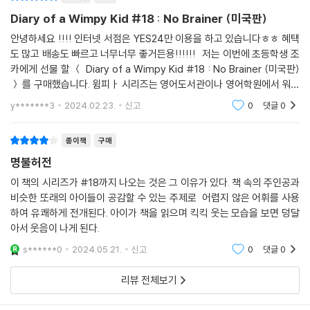
Diary of a Wimpy Kid #18 : No Brainer (미국판)
안녕하세요 !!!! 인터넷 서점은 YES24만 이용을 하고 있습니다ㅎㅎ 혜택
도 많고 배송도 빠르고 너무너무 좋거든용!!!!!! 저는 이번에 초등학생 조
카에게 선물 할 ＜ Diary of a Wimpy Kid #18 : No Brainer (미국판)
＞ 를 구매했습니다. 윔피ㅏ 시리즈는 영어도서관이나 영어학원에서 워낙
많이 가지고 있는 책이라 유명하지요! 소장용으로도 손색없을만큼 너무
y*******3
2024.02.23.
신고
0
댓글
0
너무 훌륭한 책
종이책
구매
명불허전
이 책의 시리즈가 #18까지 나오는 것은 그 이유가 있다. 책 속의 주인공과
비슷한 또래의 아이들이 공감할 수 있는 주제로 어렵지 않은 어휘를 사용
하여 유쾌하게 전개된다. 아이가 책을 읽으며 킥킥 웃는 모습을 보면 덩달
아서 웃음이 나게 된다.
s******0
2024.05.21.
신고
0
댓글
0
리뷰 전체보기