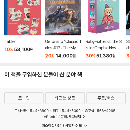
Table!
Geronimo : Classic T
Baby-sitters Little S
S
ales #12 : The Myst
ister Graphic Novels
da
10
53,100
%
원
ery of Frankenstein
#5-8: A Graphix Col
s 
20
14,000
30
51,380
3
%
%
원
원
lection
U
이 책을 구입하신 분들이 산 분야 책
로그인
최근 본 상품
주문/배송
고객센터 1544-3800
티켓 1544-6399
중고샵 1566-4295
eBook 1:1문의/채팅상담
예스이십사(주) 사업자 정보