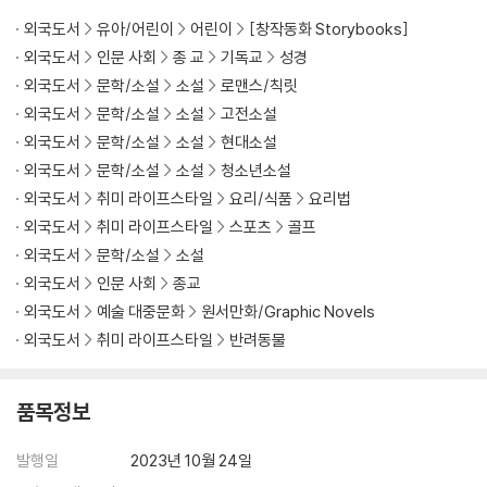
외국도서
유아/어린이
어린이
[창작동화 Storybooks]
외국도서
인문 사회
종 교
기독교
성경
외국도서
문학/소설
소설
로맨스/칙릿
외국도서
문학/소설
소설
고전소설
외국도서
문학/소설
소설
현대소설
외국도서
문학/소설
소설
청소년소설
외국도서
취미 라이프스타일
요리/식품
요리법
외국도서
취미 라이프스타일
스포츠
골프
외국도서
문학/소설
소설
외국도서
인문 사회
종교
외국도서
예술 대중문화
원서만화/Graphic Novels
외국도서
취미 라이프스타일
반려동물
품목정보
발행일
2023년 10월 24일