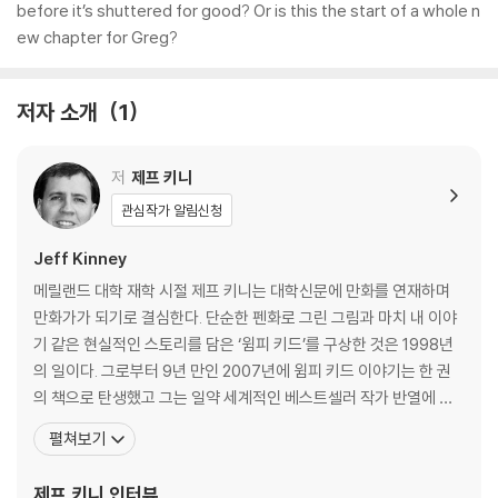
before it’s shuttered for good? Or is this the start of a whole n
ew chapter for Greg?
저자 소개
1
저
제프 키니
관심작가 알림신청
Jeff Kinney
메릴랜드 대학 재학 시절 제프 키니는 대학신문에 만화를 연재하며
만화가가 되기로 결심한다. 단순한 펜화로 그린 그림과 마치 내 이야
기 같은 현실적인 스토리를 담은 ‘윔피 키드’를 구상한 것은 1998년
의 일이다. 그로부터 9년 만인 2007년에 윔피 키드 이야기는 한 권
의 책으로 탄생했고 그는 일약 세계적인 베스트셀러 작가 반열에 오
른다. 『윔피 키드』는 아동출판의 흐름을 바꿨다는 평가를 받으며 베
펼쳐보기
스트셀러 행진을 변함없이 이어가고 있다. 그가 쓴 「윔피 키드」 시리
즈는 ‘니켈로디언 키즈 초이스 어워드’에서 여섯 번이나 최고의 책으
제프 키니
인터뷰