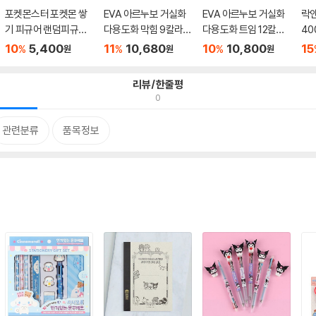
포켓몬스터 포켓몬 쌓
EVA 아르누보 거실화
EVA 아르누보 거실화
락앤
기 피규어 랜덤피규어 1
다용도화 막힘 9칼라
다용도화 트임 12칼라
40
P
택1
택1
용
10
5,400
11
10,680
10
10,800
15
%
%
%
원
원
원
리뷰/한줄평
0
관련분류
품목정보