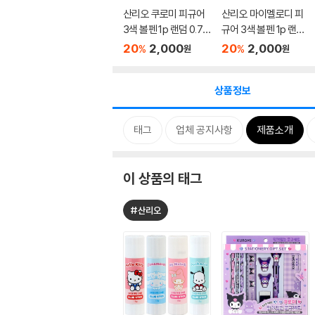
산리오 쿠로미 피규어
산리오 마이멜로디 피
3색 볼펜 1p 랜덤 0.7
규어 3색 볼펜 1p 랜덤
mm
0.7...
20
2,000
20
2,000
%
%
원
원
상품정보
태그
업체 공지사항
제품소개
이 상품의 태그
#산리오