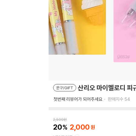
산리오 마이멜로디 피규어
문구/GIFT
첫번째 리뷰어가 되어주세요
판매지수
54
2,500
원
20
2,000