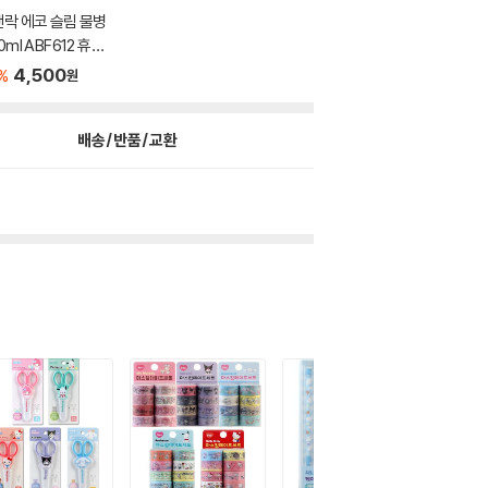
락 에코 슬림 물병
0ml ABF612 휴대
물병
4,500
%
원
배송/반품/교환