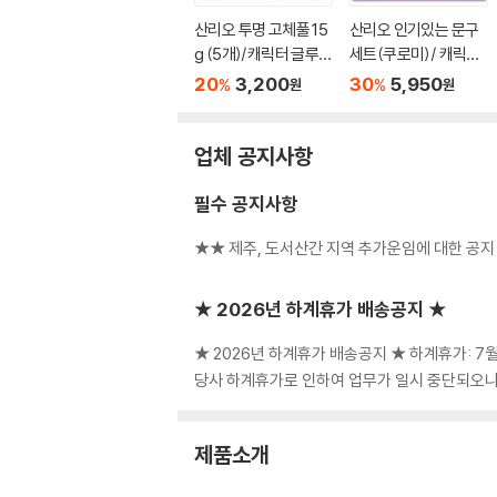
산리오 투명 고체풀 15
산리오 인기있는 문구
g (5개)/캐릭터 글루스
세트(쿠로미)/ 캐릭터
틱
학용품 연필 볼펜 필통
20
3,200
30
5,950
%
%
원
원
패키지
업체 공지사항
필수 공지사항
★★ 제주, 도서산간 지역 추가운임에 대한 공지
★ 2026년 하계휴가 배송공지 ★
★ 2026년 하계휴가 배송공지 ★ 하계휴가: 7월3
당사 하계휴가로 인하여 업무가 일시 중단되오니
제품소개