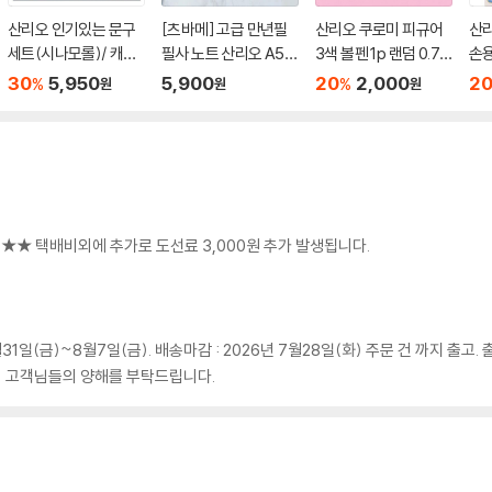
산리오 인기있는 문구
[츠바메] 고급 만년필
산리오 쿠로미 피규어
산리
세트(시나모롤)/ 캐릭
필사 노트 산리오 A5
3색 볼펜 1p 랜덤 0.7
손용
터 학용품 연필 볼펜 연
모눈
mm
등
30
5,950
5,900
20
2,000
2
%
%
원
원
원
필깎이
 ★★ 택배비외에 추가로 도선료 3,000원 추가 발생됩니다.
1일(금)~8월7일(금). 배송마감 : 2026년 7월28일(화) 주문 건 까지 출고. 
 고객님들의 양해를 부탁드립니다.