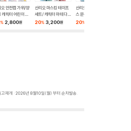
오 안전캡 가위/양
산리오 마스킹 테이프
산리오 캐릭터즈 케이
산리오 1
 캐릭터 어린이 초
세트/ 캐릭터 마테 다이
스 문구세트(시나모롤)
펜/13색
 안전가위
어리 꾸미기 놀이
/ 캐릭터 학용품 연필
아동 초
0
2,800
20
3,200
20
4,000
30
4
%
%
%
%
원
원
원
볼펜 연필깎이
출고재개 : 2026년 8월10일(월) 부터 순차발송.