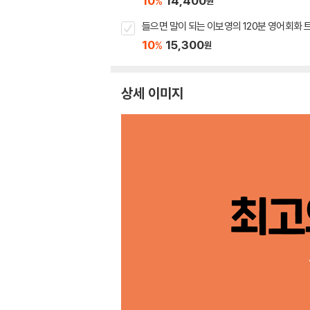
10
14,400
%
원
들으면 말이 되는 이보영의 120분 영어회화
10
15,300
%
원
상세 이미지