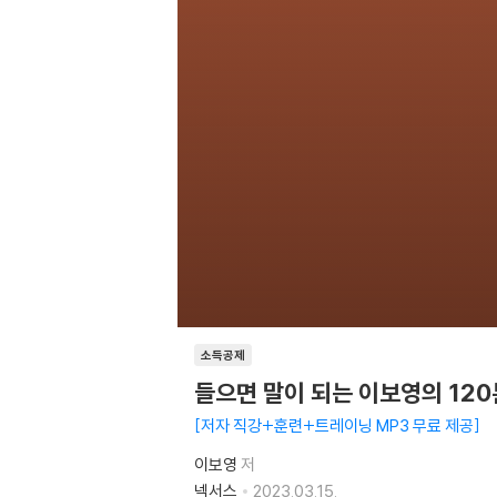
소득공제
들으면 말이 되는 이보영의 12
저자 직강+훈련+트레이닝 MP3 무료 제공
이보영
저
넥서스
2023.03.15.