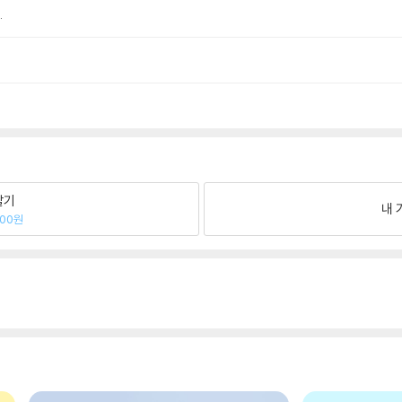
.
팔기
내 
700원