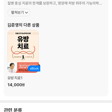
치료 방법의 선택 기준: 유방암 병기
질병 중심 치료의 한계를 보완하고, 영양제 처방 위주의 기능의학을
현대의학의 유방암 치료 문제점
보강한 ‘자율신경기능의학’의 개념을 확립하였다. 이론에만 그치지
펼쳐보기
않고 C+SMART라는 독특한 신개념 치료법을 체계화하였으며, 유
02 자율신경기능의학적 SMART 치료법
방 질환 및 난치성 질환 임상에 실제로 적용하여 치료 성적을 높이고
김준영
의 다른 상품
? 독특한 SSMART 치료법 - Stabilizing ANS(자율신경 안정화하기)
있다. 진료 이외에 온라인 채널들을 통해
신경 스트레스 이완 ANS(anti-neural stress) 치료
지·수·화·풍(地水火風, 영양 ·수분 ·체온 ·산소)
고주파 온열 치료 요법
? 독특한 SMMART 치료법 - Managing Mucosa(점막 관리하기)
식이 요법에 관한 고찰
마른 비만-상대적 근감소증과 이소성 지방
메틸화(Methylation, 메틸레이션) 대사
유방 치료 1
저탄고지와 간 헐적 단식
14,000
원
평소 상식이 무색해지는 소금에 대한 오해
장 점막 손상 회복 방법으로서의 6Rs
? 독특한 SMAART 치료법 - Adjusting Hormone(호르몬 조절하기)
관련 분류
인슐린 저항성 측정과 치료