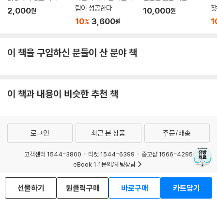
람이 성공한다
찾
2,000
10,000
원
원
10
3,600
1
%
원
이 책을 구입하신 분들이 산 분야 책
이 책과 내용이 비슷한 추천 책
로그인
최근 본 상품
주문/배송
고객센터 1544-3800
티켓 1544-6399
중고샵 1566-4295
eBook 1:1문의/채팅상담
예스이십사(주) 사업자 정보
선물하기
원클릭구매
바로구매
카트담기
이용약관
개인정보처리방침
청소년보호정책
PC버전
회사소개
거래처관계자께
도서홍보
광고