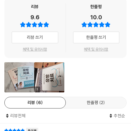
‘C+SMART 치료법’이란?
리뷰
한줄평
자율신경기능의학적으로 치료하기 위한 질병의 진단과 치료법 체계이다.
9.6
10.0
자율신경기능의학은 자율신경, 점막, 호르몬, 생각, 독소 등 5가지 질병 요
인에서 뿌리 원인을 찾아내고, 현대 주류 의학의 치료법을 보완하여 뿌리
리뷰 쓰기
한줄평 쓰기
원인을 제거하는 방법이다.
구조·영양·심리 세 분야를 기초로 개발된 자율신경기능의학은 각각의 영
혜택 및 유의사항
혜택 및 유의사항
역에서 질병의 원인 규명과 치료를 위해 새로운 체계인 ‘SMART’ 기법을
도입했다. 그리고 SMART 체계의 중심인 자율신경기능의학에 현대 의학
을 접목시켜 ‘C+SMART 치료법’으로 발전시켰다. ‘C+SMART 치료
법’은 질병의 원인을 현명하게 찾아내고, 치료를 똑똑하게 하자는 의미도
포함되어 있다.
3
? 자율신경기능의학은 자율신경, 점막, 호르몬, 생각, 독소 등 5가지 질병
리뷰
6
한줄평
2
요인에서 뿌리 원인을 찾아내고, 현대 주류 의학의 치료법을 보완하여 뿌
리 원인을 제거한다.
리뷰전체
추천순
? 5가지 질병 요인을 해결할 치료법을 고안해 SMART라 명명하고, 현대
의학과 접목시켜 ‘C+SMART 치료법’으로 체계화했다.
종이책