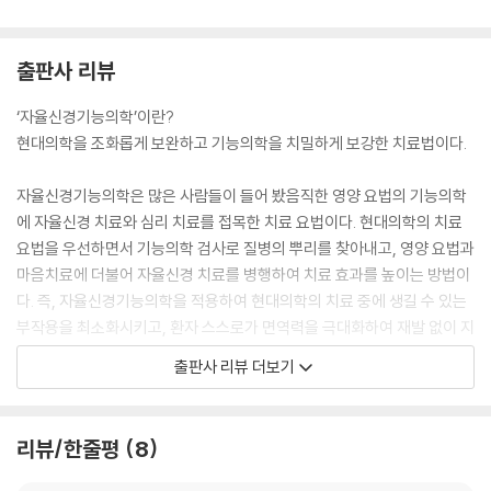
8장 자율신경기능의학 치료 사례
출판사 리뷰
사례1 자율신경기능의학 치료 병행으로 항암 치료 부작용이 거의 없이 암
‘자율신경기능의학’이란?
덩어리가 사라졌어요
현대의학을 조화롭게 보완하고 기능의학을 치밀하게 보강한 치료법이다.
사례2 자율신경기능의학 치료로 유방암과 관련된 미세 석회가 없어졌어
요
자율신경기능의학은 많은 사람들이 들어 봤음직한 영양 요법의 기능의학
사례3 버려야 할 습관을 고치지 못하면 치료 효과가 현저히 떨어져요
에 자율신경 치료와 심리 치료를 접목한 치료 요법이다. 현대의학의 치료
사례4 케톤 식이 요법으로 암 크기가 줄어들었는데 식이 요법을 중단하자
요법을 우선하면서 기능의학 검사로 질병의 뿌리를 찾아내고, 영양 요법과
재발했어요
마음치료에 더불어 자율신경 치료를 병행하여 치료 효과를 높이는 방법이
다. 즉, 자율신경기능의학을 적용하여 현대의학의 치료 중에 생길 수 있는
유방암의 예후 단계
부작용을 최소화시키고, 환자 스스로가 면역력을 극대화하여 재발 없이 지
에필로그
속가능한 치료를 지향한다. 이러한 치료를 위해 자율신경기능의학에 근거
출판사 리뷰 더보기
한 ‘C+SMART 치료법’을 고안하여 질병으로 힘들어하는 사람들에게 성
공적인 치료의 길을 안내한다.
<책 속 별책 부록>
리뷰/한줄평
8
대사 교정으로, 요요 없이 건강해지는 다이어트 비법 - 케톤 대사 식단