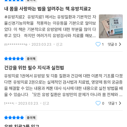
? ‘C+SMART 치료법’은 어떤 질환이든 상관없이 예방과 치료에 응용할
수 있는 방법이다. 왜냐하면, 유방 질환은 유방만의 문제가 아니기 때문이
내 몸을 사랑하는 법을 알려주는 책.유방치료2
다.
#유방치료2 유방치료1 에서는 유방질환과 기본적인 자
? 유방뿐만 아니라 세포에서부터 신체 전반의 면역 향상을 위해 건강을 악
율신경기능의학을 적용하는 이유등을 기본으로 알아보
화시키는 숨은 문제를 해결하는 방법에 대해 자세히 설명하고 있다.
았다. 이 책은 기본적으로 유방암에 대한 부분을 많이 다
? 자율신경기능의학을 접목한
는 유방암을 비롯해 다양한 질병으로 고민
루고 있다. 하지만 여러가지 유방검사와 치료를 해보아
하고 있는 모든 분에게 치유의 길을 열어 주는 해답을 제시하고 있다.
서 어렵지 않게 이해할수 있는 부분이 많다. "현대 주류
m*********e
2023.03.23.
신고
1
댓글
0
의학에서의 유방검사는 가장 우선적으로 유방암찾기에
초점이 맞춰져 있다. 유방암을
종이책
건강을 위한 필수 지식과 실천법
Q&A로 자율신경기능의학 치료 이해하기
유방치료 1권에서 유방암 및 각종 질환과 건강에 대한 이론적 기초를 다졌
다면 유방치료 2권으로는 실제적인 검사법과 치료법, 영양제 등의 궁금증
Q. 자율신경기능의학은 대체 의학입니까?
을 해결할 수 있는 내용과 케톤 대사 식사에 대한 내용으로 실천 방법을 배
민간요법이나 전통 요법을 기반으로 하는 대체 의학과는 달리, 자율신경기
울 수 있습니다. "모든 유방 질환은 유방만의 문제가 아니라 몸 전체와 연
능의학은 현대의학적 진단과 치료를 기반으로 해서 부작용을 줄이고 치료
결되어있다." "유방 질환만 가진 환자는 없다." 바로 제 얘기였어요. 유선염
효과를 상승시켜서 몸 전체의 건강과 면역을 향상시킬 수 있는 신개념 치
t****i
2023.03.23.
신고
0
댓글
1
으로
료법입니다.
종이책
Q. 왜 개인별 맞춤 치료가 필요합니까?
유방 치료2를 읽고