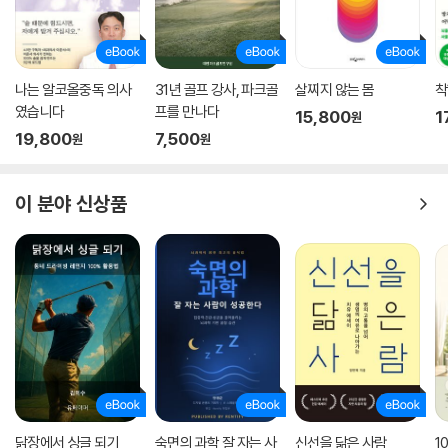
나는 알코올중독 의사
31년 골프 강사, 파크골
살찌지 않는 몸
착
였습니다
프를 만나다
15,800
1
원
19,800
7,500
원
원
이 분야 신상품
닭장에서 싱글 되기
숙면의 과학 잘 자는 사
신선을 닮은 사람
1