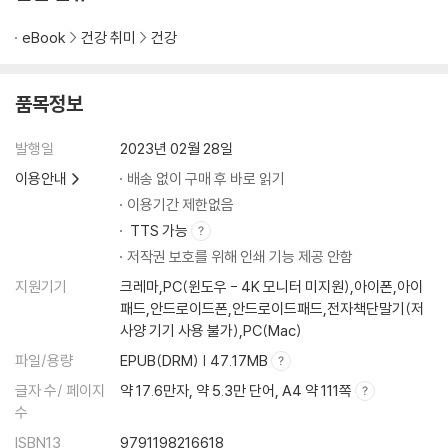
올바른 콜레스테롤 수치 관리하기
eBook
건강 취미
건강
에스트로겐 우세증(Estrogen dominance) 관리
합성 호르몬 치료 요법
마른 비만-상대적 근감소증과 이소성 지방
품목정보
? 독특한 SMARRT 치료법 - Reframing Thought(생각 관점 바꾸기)
발행일
2023년 02월 28일
신경-언어 프로그래밍(Neuro-linguistic programming, NLP) 요법
이용안내
배송 없이 구매 후 바로 읽기
관계 개선하기 치료 요법
이용기간 제한없음
심신의학의 허와 실
TTS 가능
저작권 보호를 위해 인쇄 기능 제공 안함
? 독특한 SMARTT 치료법 - Taking-out Toxin(독소 배출하기)
독소 배출하기
지원기기
크레마,PC(윈도우 - 4K 모니터 미지원),아이폰,아이
환경 에스트로겐(유사 에스트로겐) 피하기
패드,안드로이드폰,안드로이드패드,전자책단말기(저
스테로이드 과용은 금물
사양 기기 사용 불가),PC(Mac)
비타민C 고농도 정맥 주사 치료 요법
파일/용량
EPUB(DRM) | 47.17MB
글자 수/ 페이지
약 17.6만자, 약 5.3만 단어, A4 약 111쪽
? 독특한 SMART 치료법 - 기타 영양 치료
수
유방에 도움되는 기타 영양제
ISBN13
9791198216618