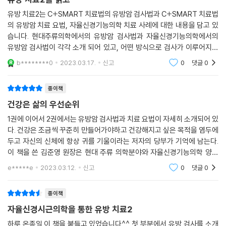
현대의학은 통계 처리에 의한 평균 의학으로 누구에게나 같은 처치를 합니
유방 치료2는 C+SMART 치료법의 유방암 검사법과 C+SMART 치료법
다. 하지만 사람들은 신체 상태, 영양 상태, 심리 상태 등이 모두 달라 치료
의 유방암 치료 요법, 자율신경기능의학 치료 사례에 대한 내용을 담고 있
효과에 있어서는 개인별로 큰 차이가 날 수밖에 없습니다. 객관적인 검사
습니다. 현대주류의학에서의 유방암 검사법과 자율신경기능의학에서의
를 바탕으로 한 맞춤 치료가 꼭 필요합니다.
유방암 검사법이 각각 소개 되어 있고, 어떤 방식으로 검사가 이루어지고
검사법마다 어떤 장점과 단점이 있는지도 상세히 알 수 있어서 많은 도움
b********0
2023.03.17.
신고
0
댓글
0
Q. 유방 질환으로 고민이라고요?
이 되었습니다. 또한 어떻게
내 몸을 병원과 의사에게 무작정 맡기기보다 어떻게 치료해 나가야 할지
종이책
먼저 고민이 필요합니다. 수술을 하게 되더라도 수술과 항암 치료를 버텨
낼 체력이 있는지, 수술 후에는 재발을 막고 지속적인 건강을 유지하기 위
건강은 삶의 우선순위
해 영양 섭취와 생활 습관은 어떻게 유지해야 면역력이 증가하는지 등에
1권에 이어서 2권에서는 유방암 검사법과 치료 요법이 자세히 소개되어 있
대한 종합적인 계획과 실행이 필요합니다.
다. 건강은 조금씩 꾸준히 만들어가야하고 건강해지고 싶은 목적을 염두에
두고 자신의 신체에 항상 귀를 기울이라는 저자의 당부가 기억에 남는다.
Q. 유방 환자인데, 유방 치료만 하면 되지 왜 자율신경까지 치료를 받아야
이 책을 쓴 김준영 원장은 현대 주류 의학분야와 자율신경기능의학 양쪽
하나요?
분야를 넘나들면서 두 분야를 잘 접목시키면 더 많은 환자들에게 혜택을
e*****e
2023.03.12.
신고
0
댓글
0
줄 수 있다고
유방 질환은 유방만의 문제가 아닙니다. 질병은 신체 전반적인 혈액 순환
과 면역력 저하로 시작되어 가장 약하고 문제가 생기기 쉬운 곳에서 나타
종이책
나게 됩니다. 때문에, 잘못된 원인을 정확하게 파악하고 관련된 자율신경
자율신경시근의학을 통한 유방 치료2
을 함께 치료해야 질병 원인이 제거됩니다.
하루 온종일 이 책을 붙들고 있었습니다^^ 첫 부분에서 유방 검사를 소개