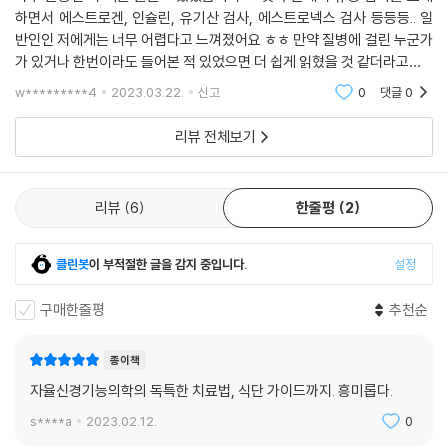
하면서 에스트로겐, 인슐린, 유기산 검사, 에스트로넥스 검사 등등등.. 일
Q. 치료받고 있는 병원에서는 한약, 영양제. 민간요법 등의 다른 치료는 절
반인인 저에게는 너무 어렵다고 느껴졌어요 ㅎㅎ 만약 질병에 걸린 누군가
대 하지 말라고 하는데, 자율신경기능의학 치료는 괜찮은가요?
가 있거나 한번이라도 들어본 적 있었으면 더 쉽게 읽혔을 것 같더라고요~
병원에서 다른 치료를 말리는 이유는 치료법이나 약재 성분 등이 제대로
그래도 이 책에서 한번 접했으니 다른 곳에서 보거나 듣게 되면 더 정확히
확인되지 않기 때문입니다. 자율신경기능의학은 현대의학에서 사용하고
w*********4
2023.03.22.
신고
0
댓글
0
이해할 수
있는 진단법과 치료법을 개인의 상태에 맞게 재조합하여 적용하기 때문에
리뷰 전체보기
치료 방법과 성분이 확실하고 안전합니다.
Q. 몸 여기저기 맨날 아픈데 원인을 알 수 없대요. 어떻게 해야 할까요?
리뷰
6
한줄평
2
나타난 증상만 검사하기 때문에 그와 연관된 다른 증상은 찾아내기 힘듭니
다. 또한, 일부 증상들은 일반 검사만으로는 원인을 쉽게 찾아내지 못하므
로 그러한 원인을 찾아내는 특별한 기능의학 검사가 필요합니다.
클린봇
이 부적절한 글을 감지 중입니다.
설정
Q. 과일은 무기질이 풍부한 먹거리인데 왜 조심해야 하나요?
구매한줄평
추천순
과일은 수분, 비타민, 미네랄, 식이 섬유, 항산화 물질 등이 많이 포함되어
있습니다. 하지만, 최근의 과일들은 더 크게, 더 달게, 더 예쁘게 출시되어
종이책
야 상품 가치가 높아집니다. 설탕보다 더 조심해야 하는 ‘과당’이 과거에 비
자율신경기능의학의 독특한 치료법, 식단 가이드까지. 흥미롭다.
해 몇 배씩 증가된 과일들이 대부분이기 때문에 만성 질환이 있는 경우에
s****a
2023.02.12.
0
는 특히 주의를 해야 합니다.