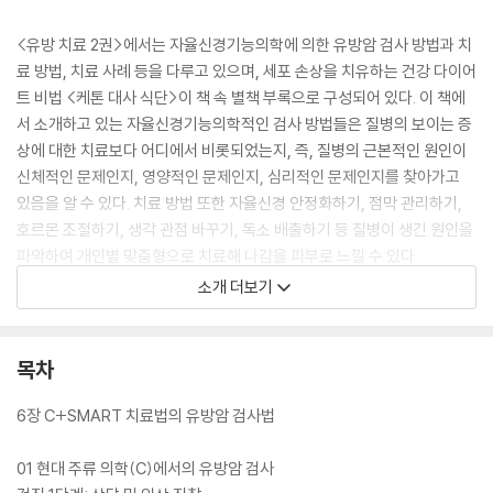
<유방 치료 2권>에서는 자율신경기능의학에 의한 유방암 검사 방법과 치
료 방법, 치료 사례 등을 다루고 있으며, 세포 손상을 치유하는 건강 다이어
트 비법 <케톤 대사 식단>이 책 속 별책 부록으로 구성되어 있다. 이 책에
서 소개하고 있는 자율신경기능의학적인 검사 방법들은 질병의 보이는 증
상에 대한 치료보다 어디에서 비롯되었는지, 즉, 질병의 근본적인 원인이
신체적인 문제인지, 영양적인 문제인지, 심리적인 문제인지를 찾아가고
있음을 알 수 있다. 치료 방법 또한 자율신경 안정화하기, 점막 관리하기,
호르몬 조절하기, 생각 관점 바꾸기, 독소 배출하기 등 질병이 생긴 원인을
파악하여 개인별 맞춤형으로 치료해 나감을 피부로 느낄 수 있다.
소개 더보기
책 속 별책 부록 <케톤 대사 식단>은 세포 대사 교정으로, 요요 없이 건강
해지는 다이어트 비법을 소개하고 있다. 고기를 잡아 주지 말고 고기 잡는
방법을 알려 주라는 말처럼 <케톤 대사 식단>은 하루하루 지정한 음식을
목차
먹어야 하는 방식의 식단 짜주기가 아닌, 내 몸 안에서 케톤 대사가 가능한
먹거리를 스스로 찾아 섭취하고, 지속성을 위해 생활 습관을 어떻게 바꾸
6장 C+SMART 치료법의 유방암 검사법
어야 하는지 안내하고 있다. 단, 절대 무리한 방법, ‘지속 가능하지 않은 방
법으로 다이어트를 하지 말라.’고 간곡히 당부한다.
01 현대 주류 의학(C)에서의 유방암 검사