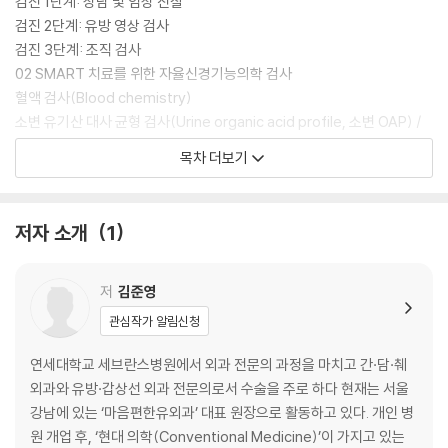
검진 1단계: 상담 및 임상 진찰
검진 2단계: 유방 영상 검사
‘건강해진 후에 어떤 모습으로 살아가고 있을까?’
검진 3단계: 조직 검사
저자는 이 질문의 답이 바로 건강하게 살 수 있는 길을 찾아가는 지름길임
02 SMART 치료를 위한 자율신경기능의학 검사
을 강조한다.
혈액 검사(Blood chemistry)
꼭 나아서 다른 사람들과 평범한 일상을 공유하기를 바라는 마음이 저자의
소변 유기산 대사 균형 검사(Urine organic acid profile, 소변 OAP) /
질병 치료의 목적이자 독자들이 목표로 삼아야 할 핵심임을 알려 주고 있
소변 유기산 검사
목차 더보기
다.
만성 지연성 IgG4 음식물 알레르기 검사(IgG4 food allergy test)
타액 호르몬 검사(Salivary hormone test)
에스트로넥스 검사(Estronex profile)
저자 소개
1
더치 검사(DUTCH test)
혈액 / 모발 중금속 검사
생체 전기 저항 분석법(Bio-electrical impedance analysis, BIA)
저
김준영
NK 세포 활성도 검사
관심작가 알림신청
7장 C+SMART 치료법의 유방암 치료 요법
연세대학교 세브란스병원에서 외과 전문의 과정을 마치고 간·담·췌
외과와 유방·갑상선 외과 전문의로서 수술을 주로 하다 현재는 서울
01 현대 주류 의학(C)에서의 치료 요법
강남에 있는 ‘마음편한유외과’ 대표 원장으로 활동하고 있다. 개인 병
치료 전 미리 받는 검사
원 개업 후, ‘현대 의학(Conventional Medicine)’이 가지고 있는