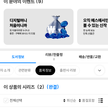
이 분야의 이벤트
9
리뷰/한줄평
도서정보
배송/반품/교환
8
자 소개
관련분류
품목정보
출판사 리뷰
이 상품의 시리즈
2
완결
전체선택
최신순
품절포함