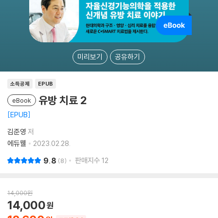
미리보기
공유하기
소득공제
EPUB
유방 치료 2
eBook
EPUB
김준영
저
에듀웰
2023.02.28.
9.8
판매지수
12
8
14,000
원
14,000