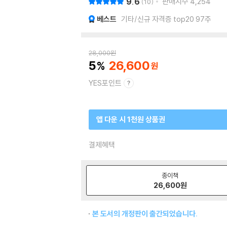
9.6
판매지수
4,254
10
베스트
기타/신규 자격증 top20 97주
28,000
원
5
26,600
YES포인트
앱 다운 시 1천원 상품권
결제혜택
종이책
26,600
원
본 도서의 개정판이 출간되었습니다.