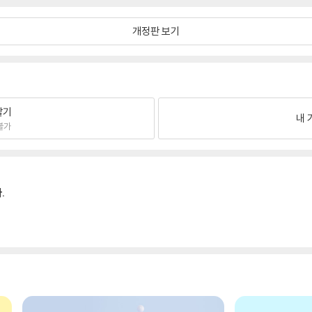
개정판 보기
팔기
내 
불가
.