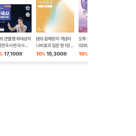
26 큰별쌤 최태성의
EBS 윤혜정의 개념의
오투 중학 과학 2-2 (2
2026 
별한국사 한국사능
나비효과 입문 편 1권
026년)
별별한국
정시험 심화(1,2,3
문학 (2026년용)
력검정시험
17,100
10
15,300
10
17,550
10
1
%
%
%
%
원
원
원
 상
급) 하