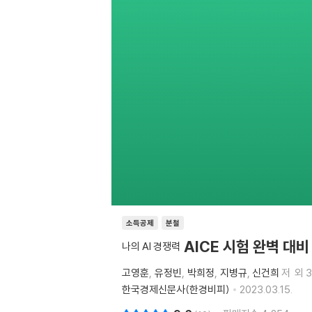
소득공제
분철
AICE 시험 완벽 대비
나의 AI 경쟁력
고영훈
유정빈
박희정
지병규
신건희
저
외 
한국경제신문사(한경비피)
2023.03.15.