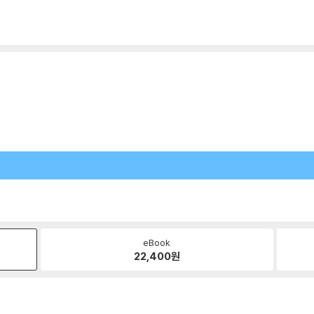
eBook
22,400
원