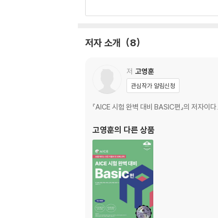
02. AI 구현 프로세스
1. 문제 정의
2. 데이터 수집
3. 데이터 분석 및 전처리
저자 소개
8
4. AI 모델링
STEP 2 해보기
저
고영훈
관심작가 알림신청
03. EZ로 AI 실습하기(분류)
1. [분류] 호텔 예약 취소 여부 예측
『AICE 시험 완벽 대비 BASIC편』의 저자이다.
04. EZ로 AI 실습하기(회귀)
1. [회귀] 지하철 이용객 수 예측
고영훈
의 다른 상품
STEP 3 더 깊게 알기
05. 머신러닝
1. 머신러닝 동작원리
2. 머신러닝 주요 알고리즘
06. 딥러닝