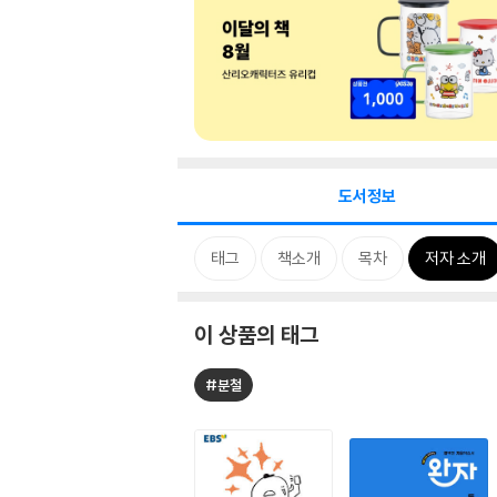
도서정보
태그
책소개
목차
저자 소개
이 상품의 태그
#분철