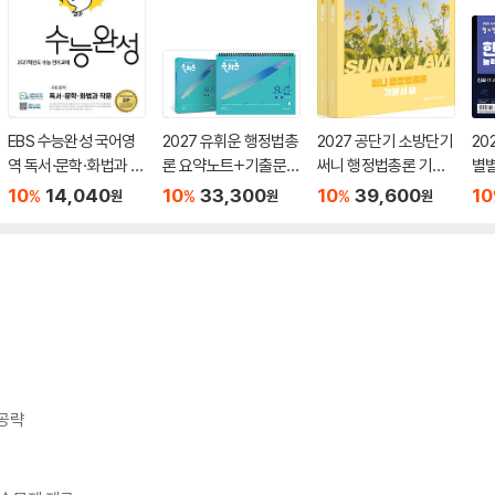
EBS 수능완성 국어영
2027 유휘운 행정법총
2027 공단기 소방단기
20
역 독서·문학·화법과 작
론 요약노트+기출문제
써니 행정법총론 기본
별
문 (2026년)
(요.플.)
서
력검
10
14,040
10
33,300
10
39,600
10
%
%
%
원
원
원
급)
 공략