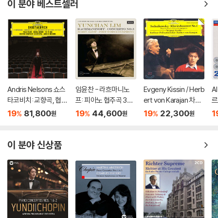
이 분야 베스트셀러
Andris Nelsons 쇼스
임윤찬 - 라흐마니노
Evgeny Kissin / Herb
A
타코비치: 교향곡, 협주
프: 피아노 협주곡 3번
ert von Karajan 차이
르
곡 (Shostakovich: S
[반 클라이번 콩쿠르 실
코프스키: 피아노 협주
곡
19
81,800
19
44,600
19
22,300
1
%
%
%
원
원
원
ymphonies, Concer
황 녹음] (Rachmanin
곡 1번 / 스크리아빈: 소
r
tos, Lady Macbeth
ov: Piano Concerto
품, 에튀드 - 에프게니
s)
of Mtsensk District)
Op.30) [LP]
키신, 카라얀 (Tchaiko
이 분야 신상품
vsky: Piano Concert
o No.1)