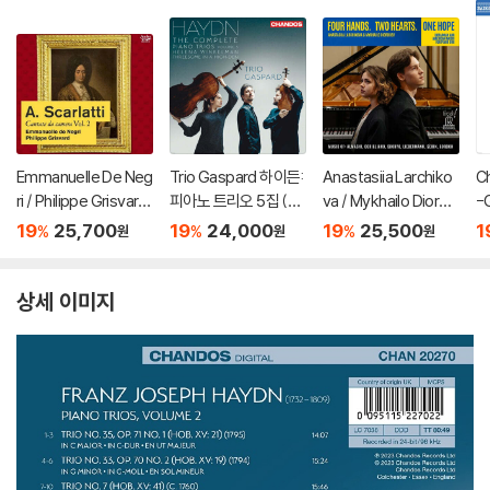
Emmanuelle De Neg
Trio Gaspard 하이든:
Anastasiia Larchiko
C
ri / Philippe Grisvard
피아노 트리오 5집 (Ha
va / Mykhailo Diordii
-
스카를라티: 실내 칸타
ydn: The Complete
ev 피아노 2중주 연주
교
19
25,700
19
24,000
19
25,500
1
%
%
%
원
원
원
타 Vol .2 (Scarlatti: C
Piano Trios Vol. 5)
집 (Piano Duo / Four
협
antata Da Camera V
Hands. Two Hearts.
o
ol. 2)
One Hope. (FR-76
ph
상세 이미지
2))