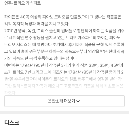
연주: 트리오 가스파르
하이든은 40곡 이상의 피아노 트리오를 만들었으며 그 빛나는 작품들은
각각 독자적 특징과 매력을 지니고 있다.
2010년 영국, 독일, 그리스 출신의 멤버들로 창단되어 하이든 작품을 위주
로 세계적인 연주 활동을 펼치고 있는 트리오 가스파르의 하이든 피아노
트리오 시리즈는 매 앨범마다 초기에서 후기까지 작품을 균형 있게 수록하
고 있으며 흥미로운 부분은 하이든의 작품으로부터 영감을 받은 현대 작곡
가의 작품도 한 곡씩 수록하고 있다는 점이다
이번에는 1794년/95년에 작곡된 3개의 후기 작품 33번, 35번, 45번과
초기 트리오 7번 그리고 그에 대조되는 1784년/85년에 작곡된 중기의 2
1번을 수록하였으며 하이든의 트리오와 첼로 협주곡에서 영감을 받아 작
곡한 첼리스트이자 작곡가 레오니드 고로코프의 작품을 세계 최초로 녹음
하였다.
음반소개 더보기
“… Liveliness and spontaneity are admirable qualities of the Tr
io Gaspard’s performances …” - BBC Music magazine
디스크
“Once again, these three engaging performers have ranged a