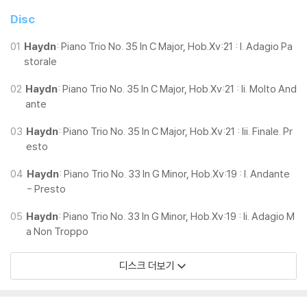
cross the beginning, middle and climax of Haydn’s career to c
Disc
ompile a programme that can be enjoyed in its own right, perf
ormed with a freshness, a warmth and a sense of humour that
01
Haydn
: Piano Trio No. 35 In C Major, Hob.Xv:21 : I. Adagio Pa
storale
feels entirely on Haydn’s wavelength.” - Gramophone Magazi
ne
02
Haydn
: Piano Trio No. 35 In C Major, Hob.Xv:21 : Ii. Molto And
ante
“As with volume one in their Haydn series, the Gaspard esche
w strict chronological order in favour of juxtaposing works fro
03
Haydn
: Piano Trio No. 35 In C Major, Hob.Xv:21 : Iii. Finale. Pr
m different periods ? the new disc features the trios Nos 7, 21,
esto
33, 35 and 45 ? with the aim, beautifully realised again here, o
04
Haydn
: Piano Trio No. 33 In G Minor, Hob.Xv:19 : I. Andante
f encouraging listeners to join dots, find contrasts and marvel
- Presto
at Haydn’s prescience.” - Sunday Times
05
Haydn
: Piano Trio No. 33 In G Minor, Hob.Xv:19 : Ii. Adagio M
a Non Troppo
디스크 더보기