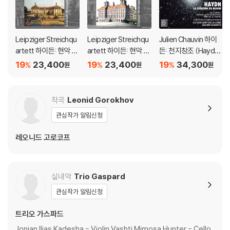
Leipziger Streichqu
Leipziger Streichqu
Julien Chauvin 하이
artett 하이든: 현악 사
artett 하이든: 현악 사
든: 천지창조 (Haydn:
중주 22집 (Haydn: St
중주 21집 (Haydn: Str
La Creation du mon
19
23,400
19
23,400
19
34,300
%
%
%
원
원
원
ring Quartets Vol.22
ing Quartets Vol.21 -
de)
- Op.76 No.1, 5, 6)
Op.55 No.1, 2, 3)
작곡
Leonid Gorokhov
관심작가 알림신청
레오니드 고로코프
실내악
Trio Gaspard
관심작가 알림신청
트리오 가스파드
Jonian Ilias Kadesha - Violin Vashti Mimosa Hunter - Cello