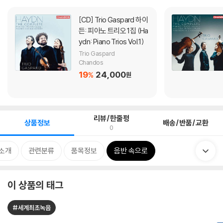
[CD]
Trio Gaspard 하이
든: 피아노 트리오 1집 (Ha
ydn: Piano Trios Vol.1)
Trio Gaspard
Chandos
19
24,000
%
원
리뷰/한줄평
상품정보
배송/반품/교환
0
소개
관련분류
품목정보
음반 속으로
이 상품의 태그
#세계최초녹음