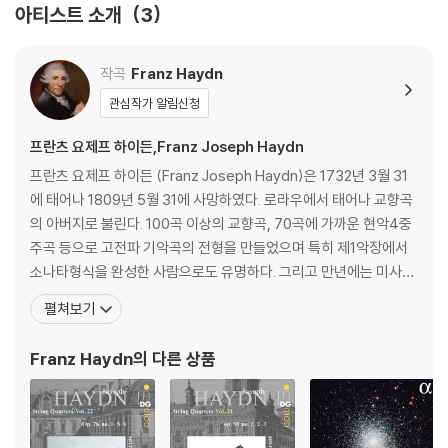
아티스트 소개
3
작곡
Franz Haydn
관심작가 알림신청
프란츠 요제프 하이든,Franz Joseph Haydn
프란츠 요제프 하이든 (Franz Joseph Haydn)은 1732년 3월 31
에 태어나 1809년 5월 31에 사망하였다. 로라우에서 태어나 교향곡
의 아버지로 불린다. 100곡 이상의 교향곡, 70곡에 가까운 현악4중
주곡 등으로 고전파 기악곡의 전형을 만들었으며 특히 제1악장에서
소나타형식을 완성한 사람으로도 유명하다. 그리고 만년에는 미사곡
과 '천지창조(天地創造) Schopfung'(1798), '사계(四季) Die J
펼쳐보기
ahreszeiten'(1801) 등 오라토리오풍의 교회음악의 명작을 남겼
다. 오스트리아 동부의 작은 마을에서 수레를 만드는 목수의 아들로
Franz Haydn
의 다른 상품
태어난 그는