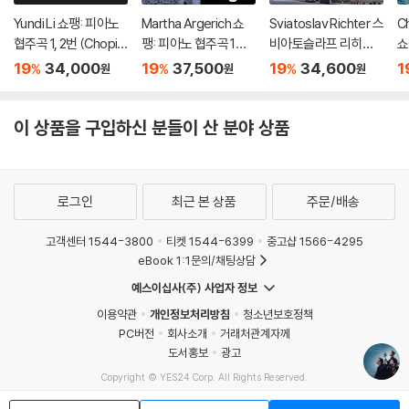
Yundi Li 쇼팽: 피아노
Martha Argerich 쇼
Sviatoslav Richter 스
Ch
협주곡 1, 2번 (Chopin:
팽: 피아노 협주곡 1번,
비아토슬라프 리히테
쇼
Piano Concertos O
2번 (Chopin: Piano C
르 라이브 레코딩 모음
1
19
34,000
19
37,500
19
34,600
1
%
%
%
원
원
원
p. 11, 21) [UHQCD]
oncertos Nos. 1 & 2)
집 (Richter Suprem
pl
[SACD Hybrid]
e: Richter at His Gre
o
atest)
이 상품을 구입하신 분들이 산 분야 상품
로그인
최근 본 상품
주문/배송
고객센터 1544-3800
티켓 1544-6399
중고샵 1566-4295
eBook 1:1문의/채팅상담
예스이십사(주) 사업자 정보
이용약관
개인정보처리방침
청소년보호정책
PC버전
회사소개
거래처관계자께
도서홍보
광고
Copyright © YES24 Corp. All Rights Reserved.
MATOM9