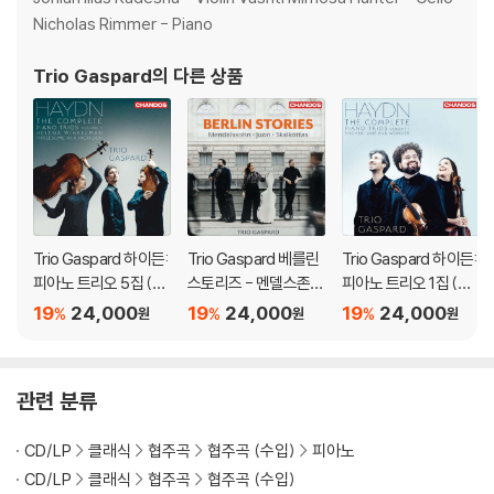
Nicholas Rimmer - Piano
Trio Gaspard
의 다른 상품
Trio Gaspard 하이든:
Trio Gaspard 베를린
Trio Gaspard 하이든:
피아노 트리오 5집 (Ha
스토리즈 - 멘델스존,
피아노 트리오 1집 (Ha
ydn: The Complete
유온, 스칼코타스 (Berl
ydn: Piano Trios Vol.
19
24,000
19
24,000
19
24,000
%
%
%
원
원
원
Piano Trios Vol. 5)
in Stories - Mendels
1)
sohn, Juon, Skalkott
as)
관련 분류
CD/LP
클래식
협주곡
협주곡 (수입)
피아노
CD/LP
클래식
협주곡
협주곡 (수입)