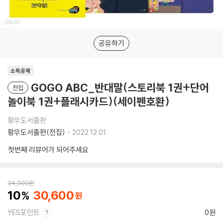
공유하기
소득공제
GOGO ABC_반대말(스토리북 1권+단어
전집
놀이북 1권+플래시카드)(세이펜호환)
황우도서출판
황우도서출판(전집)
2022.12.01.
첫번째 리뷰어가 되어주세요
34,000
원
10
30,600
YES포인트
0원