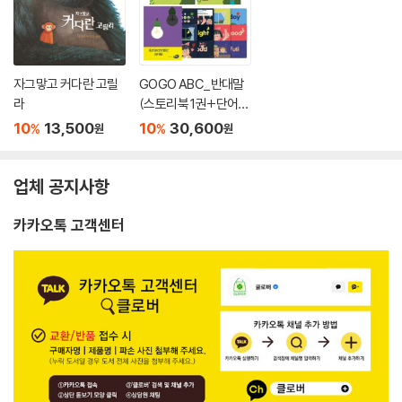
자그맣고 커다란 고릴
GOGO ABC_반대말
라
(스토리북 1권+단어놀
이북 1권+플래시카드)
10
13,500
10
30,600
%
%
원
원
(세이펜호환)
업체 공지사항
카카오톡 고객센터