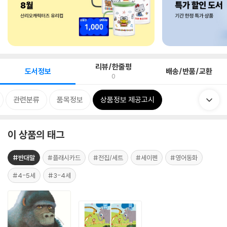
리뷰/한줄평
도서정보
배송/반품/교환
0
관련분류
품목정보
상품정보 제공고시
이 상품의 태그
#반대말
#플래시카드
#전집/세트
#세이펜
#영어동화
#4-5세
#3-4세