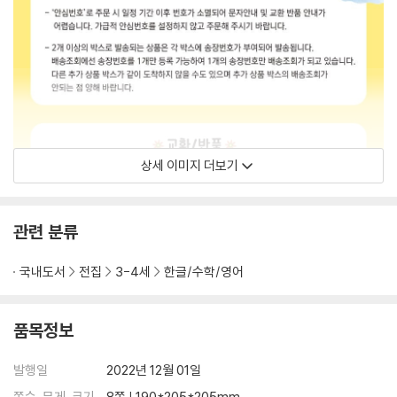
상세 이미지 더보기
관련 분류
국내도서
전집
3-4세
한글/수학/영어
품목정보
발행일
2022년 12월 01일
쪽수, 무게, 크기
8쪽 | 190*205*205mm