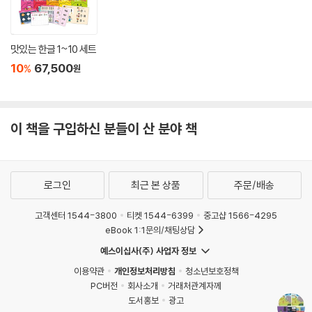
맛있는 한글 1~10 세트
10
67,500
%
원
이 책을 구입하신 분들이 산 분야 책
로그인
최근 본 상품
주문/배송
고객센터 1544-3800
티켓 1544-6399
중고샵 1566-4295
eBook 1:1문의/채팅상담
예스이십사(주) 사업자 정보
이용약관
개인정보처리방침
청소년보호정책
PC버전
회사소개
거래처관계자께
도서홍보
광고