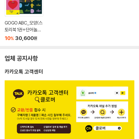
GOGO ABC_모양(스
토리북 1권+단어놀이
북 1권+플래시카드)
10
30,600
%
원
(세이펜호환)
업체 공지사항
카카오톡 고객센터