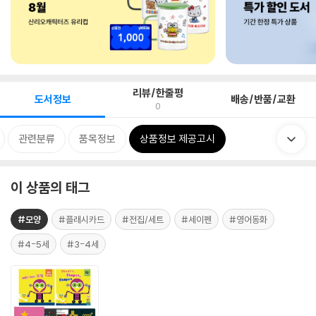
리뷰/한줄평
도서정보
배송/반품/교환
0
관련분류
품목정보
상품정보 제공고시
이 상품의 태그
#모양
#플래시카드
#전집/세트
#세이펜
#영어동화
#4-5세
#3-4세