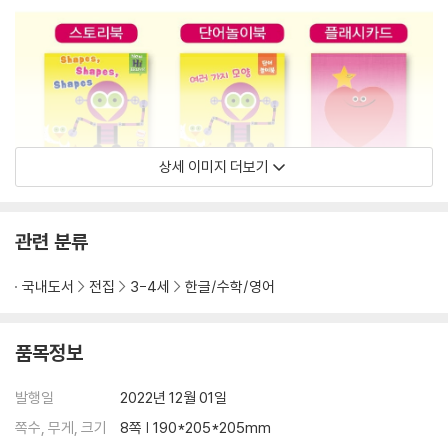
상세 이미지 더보기
관련 분류
국내도서
전집
3-4세
한글/수학/영어
품목정보
발행일
2022년 12월 01일
쪽수, 무게, 크기
8쪽 | 190*205*205mm