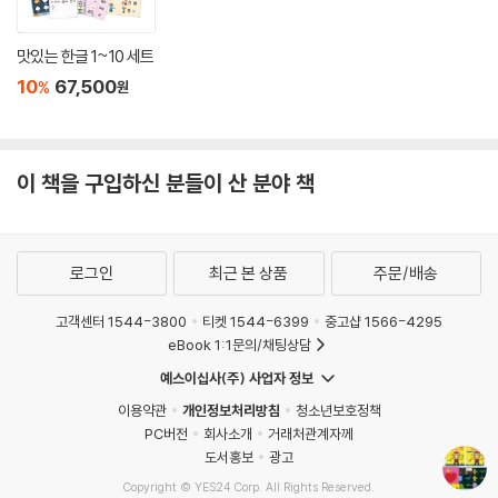
맛있는 한글 1~10 세트
10
67,500
%
원
이 책을 구입하신 분들이 산 분야 책
로그인
최근 본 상품
주문/배송
고객센터 1544-3800
티켓 1544-6399
중고샵 1566-4295
eBook 1:1문의/채팅상담
예스이십사(주) 사업자 정보
이용약관
개인정보처리방침
청소년보호정책
PC버전
회사소개
거래처관계자께
도서홍보
광고
Copyright © YES24 Corp. All Rights Reserved.