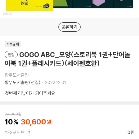
공유하기
소득공제
GOGO ABC_모양(스토리북 1권+단어놀
전집
이북 1권+플래시카드)(세이펜호환)
황우도서출판
황우도서출판(전집)
2022.12.01.
첫번째 리뷰어가 되어주세요
34,000
원
10
30,600
YES포인트
0원