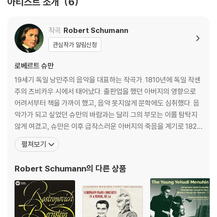
아티스트 소개
6
작곡
Robert Schumann
관심작가 알림신청
로베르트 슈만
19세기 독일 낭만주의 음악을 대표하는 작곡가. 1810년에 독일 작센
주의 츠비카우 시에서 태어났다. 출판업을 했던 아버지의 영향으로
어려서부터 책을 가까이 했고, 음악 못지않게 문학에도 심취했다. 음
악가가 되고 싶었던 슈만의 바람과는 달리 그의 부모는 이를 탐탁지
않게 여겼고, 슈만은 이후 급작스러운 아버지의 죽음을 계기로 1828
년에 법학을 공부하기 위해 라이프치히 대학에 입학한다. 하지만 음
펼쳐보기
악에 대한 마음을 버리지 못하고 피아노 공부를 이어가던 중 유명 피
아노 교수 프리드리히 비크를 만나 그의 문하에서 가르침을 받는다.
Robert Schumann
의 다른 상품
그렇게 슈만은 열정적으로 음악에 빠져들었으나 혹독한