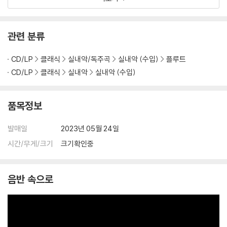
관련 분류
CD/LP
클래식
실내악/독주곡
실내악 (수입)
플루트
CD/LP
클래식
실내악
실내악 (수입)
품목정보
발매일
2023년 05월 24일
시간/무게/크기
크기확인중
음반 속으로