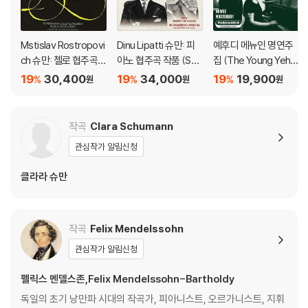
Mstislav Rostropovi
Dinu Lipatti 슈만: 피
예후디 메뉴인 명연주
ch 슈만: 첼로 협주곡 /
아노 협주곡 작품 (Sch
집 (The Young Yehu
블로흐: 슐로모 (Schu
umann: Piano conce
di Menuhin)
19
30,400
19
34,000
19
19,900
%
%
%
원
원
원
mann: Cello Concert
rto) [UHQCD]
o / Bloch: Schelom
o) [HQCD]
작곡
Clara Schumann
관심작가 알림신청
클라라 슈만
작곡
Felix Mendelssohn
관심작가 알림신청
펠릭스 멘델스존,Felix Mendelssohn-Bartholdy
독일의 초기 낭만파 시대의 작곡가, 피아니스트, 오르가니스트, 지휘