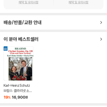
혜택 및 유의사항
혜택 및 유의사항
배송/반품/교환 안내
이 분야 베스트셀러
Karl-Heinz Schutz
브람스: 클라리넷 소나
타 [플루트, 피아노를
19
16,900
%
원
위한 편곡 버전] (Brah
ms: Clarinet Sonata