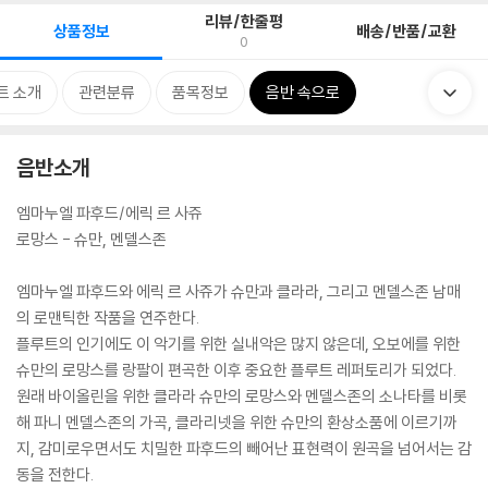
리뷰/한줄평
상품정보
배송/반품/교환
0
트 소개
관련분류
품목정보
음반 속으로
음반소개
엠마누엘 파후드/에릭 르 사쥬
로망스 - 슈만, 멘델스존
엠마누엘 파후드와 에릭 르 사쥬가 슈만과 클라라, 그리고 멘델스존 남매
의 로맨틱한 작품을 연주한다.
플루트의 인기에도 이 악기를 위한 실내악은 많지 않은데, 오보에를 위한
슈만의 로망스를 랑팔이 편곡한 이후 중요한 플루트 레퍼토리가 되었다.
원래 바이올린을 위한 클라라 슈만의 로망스와 멘델스존의 소나타를 비롯
해 파니 멘델스존의 가곡, 클라리넷을 위한 슈만의 환상소품에 이르기까
지, 감미로우면서도 치밀한 파후드의 빼어난 표현력이 원곡을 넘어서는 감
동을 전한다.