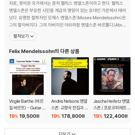
자로, 영어권 국가에서는 흔히 펠릭스 멘델스존이라고 한다. 펠릭스
멘델스존은 부유한 시민층 계급의 명망이 있는 유대인 가문에서 태어
났다. 유명한 철학자인 모제스 멘델스존(Moses Mendelssohn)은
그의 할아버지다. 그의 아버지인 아브라함 멘델스존 바르톨디(Abra
ham Mendelssohn Bartholdy)는 1804년에 자신의 맏형 요제프
펼쳐보기
의 은행에서 일하게 된다. 어머니인 레아 멘델스존 바르톨디(Lea M
endelssohn Bartholdy)는 살로몬의 제조업 가문 출신이다. 아브
Felix Mendelssohn
의 다른 상품
라함과 레
Virgile Barthe (바르
Andris Nelsons 멘델
Jascha Heifetz 멘델
질 바르트) - Guitar R
스존: 교향곡 전집과 오
스존 / 프로코피에프:
ecital (기타 리사이틀)
라토리오 (Mendelss
바이올린 협주곡 - 야
19
19,500
19
178,800
19
122,400
%
%
%
원
원
원
ohn: Symphonies &
사 하이페츠 [2LP]
Oratorios) [7 SACD
더보기
Hybrid]