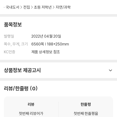
국내도서
전집
초등 저학년
자연/과학
품목정보
발행일
2022년 04월 20일
쪽수, 무게, 크기
6560쪽 | 188*250mm
KC인증
제품 상세정보 참조
상품정보 제공고시
리뷰/한줄평
0
리뷰
한줄평
첫번째 리뷰어가
첫번째 한줄평을