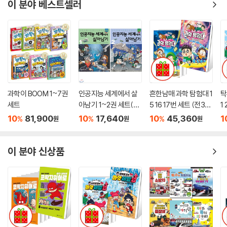
이 분야 베스트셀러
과학이 BOOM 1~7권
인공지능 세계에서 살
흔한남매 과학 탐험대 1
탁
세트
아남기 1~2권 세트(노
5 16 17번 세트 (전3
1
트 증정)
권)
권
10
81,900
10
17,640
10
45,360
1
%
%
%
원
원
원
이 분야 신상품