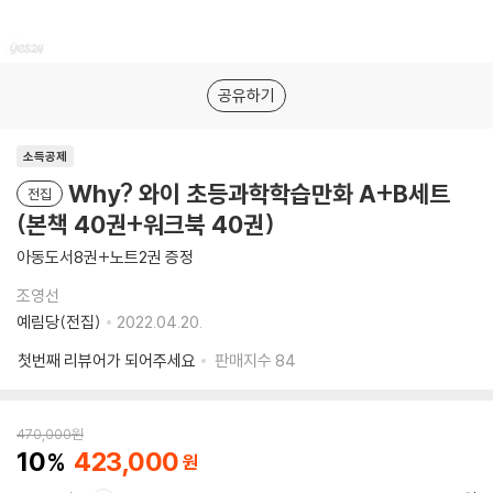
공유하기
소득공제
Why? 와이 초등과학학습만화 A+B세트
전집
(본책 40권+워크북 40권)
아동도서8권+노트2권 증정
조영선
예림당(전집)
2022.04.20.
첫번째 리뷰어가 되어주세요
판매지수
84
470,000
원
10
423,000