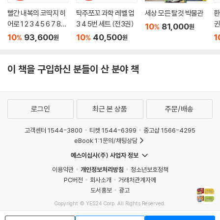
빨간 내복의 코딱지 히
탁주쪼꼬 과학 레벨 업
세상 모든 탈것 박물관
환
어로 1 2 3 4 5 6 7 8번
3 4 5번 세트 (전3권)
귄
10
81,000
%
원
세트 (전8권)
+
10
93,600
10
40,500
1
%
%
원
원
을
권
이 책을 구입하신 분들이 산 분야 책
로그인
최근 본 상품
주문/배송
고객센터 1544-3800
티켓 1544-6399
중고샵 1566-4295
eBook 1:1문의/채팅상담
예스이십사(주) 사업자 정보
이용약관
개인정보처리방침
청소년보호정책
PC버전
회사소개
거래처관계자께
도서홍보
광고
Copyright © YES24 Corp. All Rights Reserved.
MATOM5