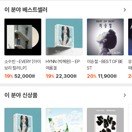
이 분야 베스트셀러
소수빈 - EVERY [아이
HYNN (박혜원) - EP :
이승철 - BEST OF BE
유
보리 컬러 LP]
여름결
ST
때
19
52,000
19
22,300
20
11,900
2
%
%
%
원
원
원
이 분야 신상품