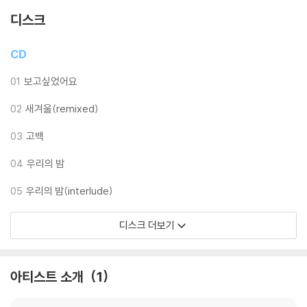
이미 이번 앨범에 참여한 연주자들로부터 극찬을 받은 아름다운 곡이다.
디스크
그 외에 정준일의 음악적 배경인 재즈를 투영한 '크리스마스 메리메리'와
CD
'우리의 밤' 스파이크 존스 감독의 영화를 보고 만든 동명의 'I am here',
디즈니 영화음악에 감동을 받아 만든 '사랑하고 있나요?' 까지 곡마다 전혀
01
보고싶었어요
다른 마이크 세팅과 편곡을 함으로써 새로운 느낌을 전달하고자 애썼고,
02
새겨울(remixed)
오케스트라 사운드까지 더해 음악의 감동 그 자체를 전달하려 애썼다.
03
고백
이승환, 신승훈, 유희열, 김동률, 윤종신, 이소라 등 국내 대표 뮤지션들의
사랑과 관심을 받고 있는 그가 이번 앨범에서는 또 어떤 감성을 보여줄지
04
우리의 밤
기대된다.
05
우리의 밤(interlude)
디스크 더보기
아티스트 소개
1