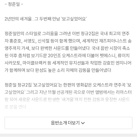
- 정준일 -
2년만의 새겨울...그 두번째 만남 '보고싶었어요'
정준일만의 스타일로 그리움을 그려낸 이번 정규2집은 국내 최고의 연주
자 홍준호, 서영도, 신석철 등이 함께 했으며, 세계적인 재즈피아니스트 송
영주까지 가세, 보다 완벽한 사운드를 만들어냈다. 국내 음반 시장이 축소
된 이후 좀처럼 보기드문 20인조 오케스트라에 더불어 펫메스니, 류이치
사카모토, 마이클브렉커 등 세계적인 뮤지션들과 작업한 강효민 엔지니어
가 함께하며 보다 완성도 높은 소리 자체의 감동을 만들어냈다.
정준일 정규2집 '보고싶었어요'는 한편의 영화같은 오케스트라 연주곡 '보
고싶었어요' 그리고 지난 11월 선공개된 곡으로 이번 앨범에서는 리마스터
링 되어 새로운 사운드로 탄생한 '새겨울'까지 진한 감동과 웅장한 사운드
로 문을 연다.
이번 앨범의 타이틀 곡이자 세번째 트랙 '고백'은 진솔한 가사와 호소력 짙
음반소개 더보기
은 목소리에 정준일 특유의 애절함이 뭍어 있는 곡이다. 갈등하는 남성의
마음을 대변하는 곡으로