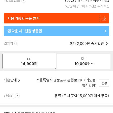
YES포인트
150원 (1%)
마니아추가적립
5만원 이상 구매 시 2천원 추가 적립
사용 가능한 쿠폰 받기
앱 다운 시 1천원 상품권
결제혜택
최대 2,000원 즉시할인
CD
중고
14,900
원
10,000
원~
배송안내
서울특별시 영등포구 은행로 11(여의도동,
변경
일신빌딩)
배송비
유료
(도서 포함 15,000원 이상 무료)