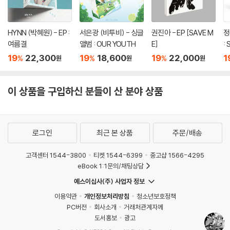
HYNN (박혜원) - EP :
서은광 (비투비) - 싱글
권진아 - EP [SAVE M
정
여름결
앨범 : OUR YOUTH
E]
:
r 
19
22,300
19
18,600
19
22,000
1
%
%
%
원
원
원
이 상품을 구입하신 분들이 산 분야 상품
로그인
최근 본 상품
주문/배송
고객센터 1544-3800
티켓 1544-6399
중고샵 1566-4295
eBook 1:1문의/채팅상담
예스이십사(주) 사업자 정보
이용약관
개인정보처리방침
청소년보호정책
PC버전
회사소개
거래처관계자께
도서홍보
광고