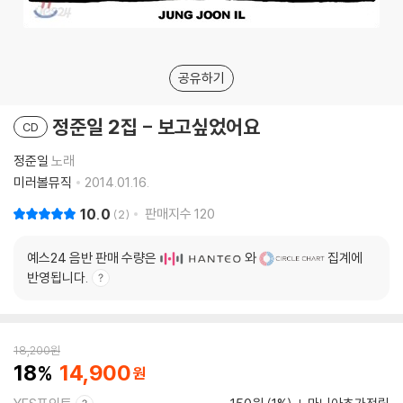
공유하기
정준일 2집 - 보고싶었어요
CD
정준일
노래
미러볼뮤직
2014.01.16.
10.0
판매지수
120
2
예스24 음반 판매 수량은
와
집계에
반영됩니다.
18,200
원
18
14,900