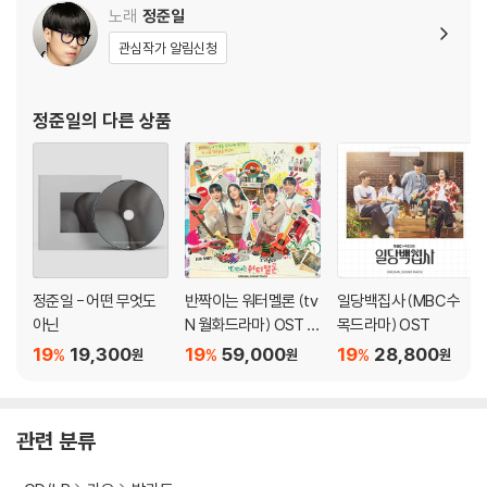
노래
정준일
관심작가 알림신청
정준일
의 다른 상품
정준일 - 어떤 무엇도
반짝이는 워터멜론 (tv
일당백집사 (MBC 수
아닌
N 월화드라마) OST [L
목드라마) OST
P]
19
19,300
19
59,000
19
28,800
%
%
%
원
원
원
관련 분류