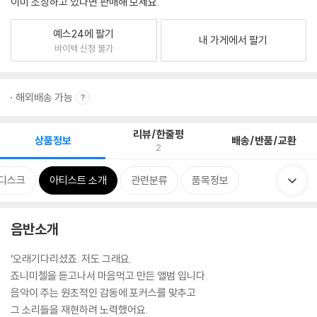
이미 소장하고 있다면 판매해 보세요.
예스24에 팔기
내 가게에서 팔기
바이백 신청 불가
해외배송 가능
리뷰/한줄평
상품정보
배송/반품/교환
2
디스크
아티스트 소개
관련분류
품목정보
음반소개
‘오래기다리셨죠. 저도 그래요.
죠니미첼을 듣고나서 마음먹고 만든 앨범 입니다.
음악이 주는 원초적인 감동에 포커스를 맞추고
그 소리들을 재현하려 노력했어요.