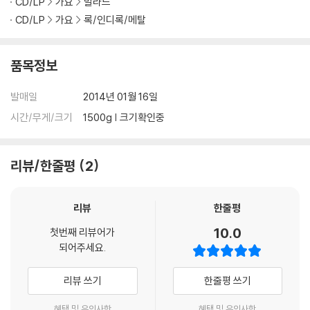
CD/LP
가요
발라드
CD/LP
가요
록/인디록/메탈
품목정보
발매일
2014년 01월 16일
시간/무게/크기
1500g | 크기확인중
리뷰/한줄평
2
리뷰
한줄평
10.0
첫번째 리뷰어가
되어주세요.
리뷰 쓰기
한줄평 쓰기
혜택 및 유의사항
혜택 및 유의사항