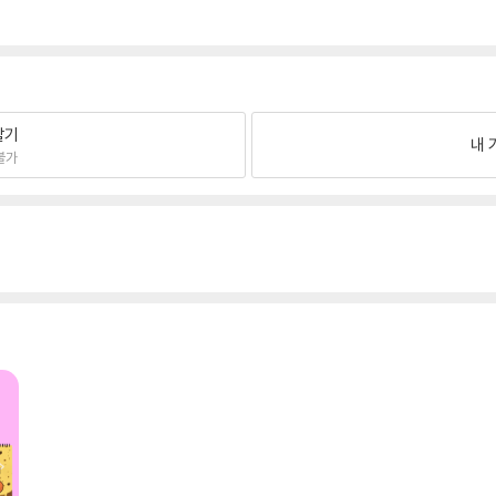
팔기
내 
불가