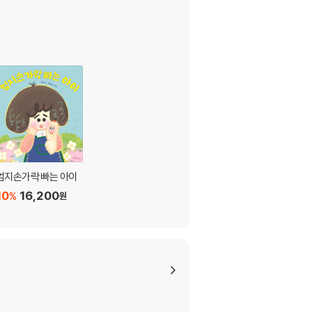
엄지손가락 빠는 아이
10
16,200
%
원