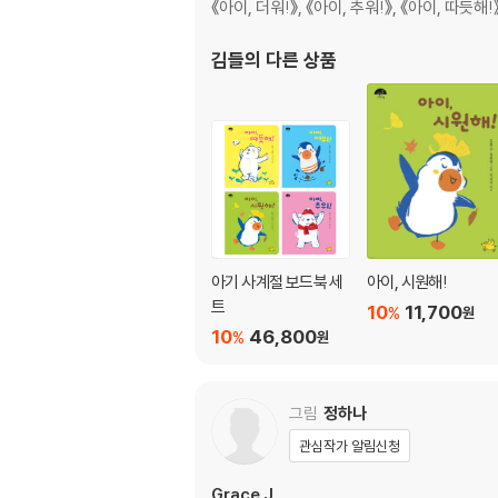
《아이, 더워!》, 《아이, 추워!》, 《아이, 따
김들
의 다른 상품
아기 사계절 보드북 세
아이, 시원해!
트
10
11,700
%
원
10
46,800
%
원
그림
정하나
관심작가 알림신청
Grace J