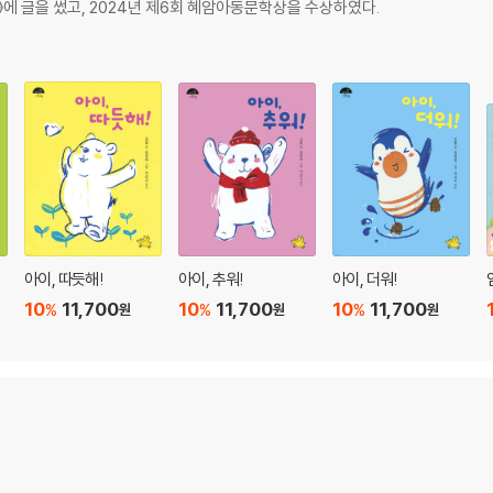
듯해!》에 글을 썼고, 2024년 제6회 혜암아동문학상을 수상하였다.
아이, 따듯해!
아이, 추워!
아이, 더워!
10
11,700
10
11,700
10
11,700
%
%
%
원
원
원