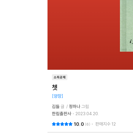
소득공제
쳇
양장
김들
글
정하나
그림
한림출판사
2023.04.20.
10.0
판매지수
12
6