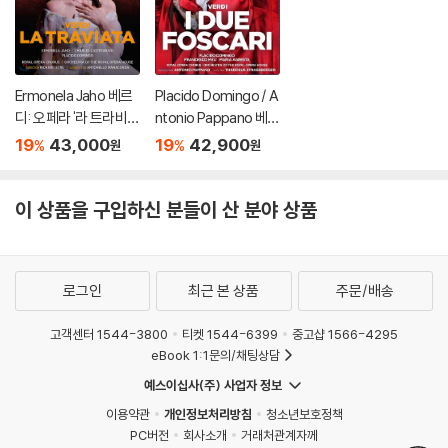
Ermonela Jaho 베르
Placido Domingo / A
디: 오페라 '라 트라비아
ntonio Pappano 베르
타' (Verdi: La Traviat
디: 포스카리 가문의 두
19
43,000
19
42,900
%
%
원
원
a)
사람 (Verdi: I Due Fos
cari) 플라시도 도밍고
이 상품을 구입하신 분들이 산 분야 상품
로그인
최근 본 상품
주문/배송
고객센터 1544-3800
티켓 1544-6399
중고샵 1566-4295
eBook 1:1문의/채팅상담
예스이십사(주) 사업자 정보
이용약관
개인정보처리방침
청소년보호정책
PC버전
회사소개
거래처관계자께