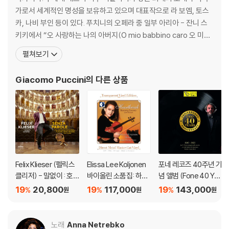
이 전해졌으나 결국 나폴레옹의 승리로 결판났다. 토스카의 연인인 화가
가로서 세계적인 명성을 보유하고 있으며 대표작으로 라 보엠, 토스
카바라도시는 로마의 공화주의자로서 나폴리 공화국의 끄나풀인 이곳의
카, 나비 부인 등이 있다. 푸치니의 오페라 중 일부 아리아 - 잔니 스
경찰총감 스카르피아의 음모에 희생된다.
키키에서 “오 사랑하는 나의 아버지(O mio babbino caro 오 미오
바비노 카로[*])”와 투란도트에서 “공주는 잠 못이루고(Nessun D
펼쳐보기
- 본 실황은 2019년 실황인데, 2020년부터는 코로나로 많은 오페라 극장
orma 네순 도르마[*])”등 - 는 널리 알려져 있다. 그는 주세페 베르
이 쉬어서, 2022년에는 러시아-우크라이나 전쟁 발발로 평소 푸틴 지지
디의 후계자로서, 독일 오페라와 이탈리아 오페라 기법 둘 다 성공적
Giacomo Puccini
의 다른 상품
행보를 보인 네트렙코에게 어려운 시기가 닥친 걸로 알려져 있다. 실제로
으로 사용한 작곡
개전 초기에 네트렙코는 전쟁 반대 입장만 밝혔을 뿐 정치적 견해는 밝히
지 않는 바람에 미국과 독일의 여러 극장에서 예정된 캐스팅이 취소되는
수모를 당했다. 얼마 후부터 러시아 정부와 거리를 두는 태도를 취했는데
이때부터는 러시아 쪽에서 배반자 소리를 듣게 되었다. 현재는 거의 정상
적인 활동을 하고 있으며 일부 관객의 비난을 받기도 하지만 평단의 우호
적 태도는 거의 회복되었다. 뉴욕 메트로폴리탄 오페라의 경우 일방적인
Felix Klieser (펠릭스
Elissa Lee Koljonen
포네 레코즈 40주년 기
계약취소에 대해 네트랩코에게 손해배상금을 지급하라는 판결을 받았다.
클리저) - 말없이 : 호른
바이올린 소품집: 하트
념 앨범 (Fone 40 Yea
으로 연주하는 이탈리
브레이크 (Heartbrea
rs 1983-2023) [2L
19
20,800
19
117,000
19
143,000
%
%
%
원
원
원
- 본 영상은 네트렙코에 초점이 맞추어졌지만 상대역인 카바라도시와 스
아 아리아 (Senza Par
k: Romantic Encore
P]
카르피아 역에도 이탈리아 최정상급 성악가들이 출연했다. 프란체스코 멜
ole : Italian Arias for
s For Violin) [투명 클
리는 표현력이 단조롭다는 한계가 있지만 최고의 미성을 자랑하는 리리코
Horn by Puccini, Ver
리어 컬러 2LP]
노래
Anna Netrebko