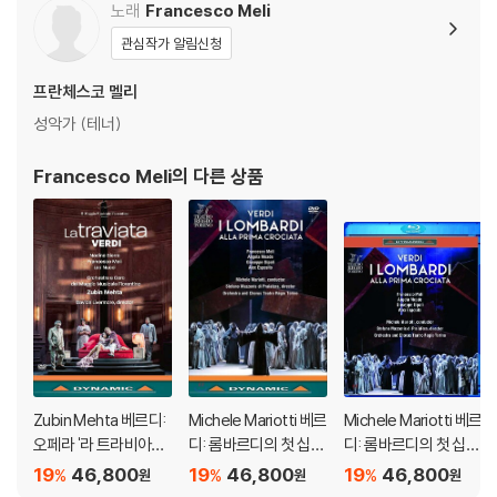
노래
Francesco Meli
3) 렌티큘러 스틸북의 경우, 보호필름이 붙어 판매되기도 합니다. 보호필
름 손상에 의한 교환/반품은 불가합니다.
관심작가 알림신청
4) 본품 보호를 위해 노란색의 카톤 박스로 재포장한 경우, 카톤박스 손상
프란체스코 멜리
에 의한 교환/반품은 불가합니다.
5) 아웃케이스/구성품/포장 상태 불량에 의한 교환/반품 신청시 불량 확
성악가 (테너)
인을 위해 개봉 시의 동영상을 요청할 수 있으며, 동영상이 없는 경우 교
환/반품이 제한될 수 있습니다.
Francesco Meli
의 다른 상품
※ 디스크 재생 불량
1) 기기 문제로 인해 발생하는 재생 불량 현상에 대해서는 반품/교환이 불
가하니 최신 소프트웨어로 업데이트된 DVD/BD 전용 기기에서 재생하실
것을 권유해 드립니다.
2) 정전기와 먼지로 인해 재생이 원활하지 않은 경우가 있습니다. 디스크
를 마른 천으로 닦으시거나, DVD 클리너 등 전용 제품을 이용하면 대부분
해결됩니다.
3) 일부 PC 연결형 ODD의 경우 호환 상의 문제로 정상적인 디스크도 재
Zubin Mehta 베르디:
Michele Mariotti 베르
Michele Mariotti 베르
생이 불가능한 경우가 있습니다. 독립형 전용 플레이어 사용을 권장드리
오페라 '라 트라비아타'
디: 롬바르디의 첫 십자
디: 롬바르디의 첫 십자
며, ODD 사용으로 인한 재생 불량의 경우 교환 시에도 동일한 오류가 발
(Verdi: La traviata)
군 (Verdi: I Lombardi
군 (Verdi: I Lombardi
19
46,800
19
46,800
19
46,800
%
%
%
원
원
원
생할 수 있음을 알려드립니다.
Alla Prima Crociata)
Alla Prima Crociata)