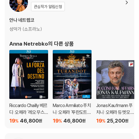
테너다. 최근 유행했던 스핀토 음색의 카바라도시가 아니란 점에서 인상적
di, Rossini and other
관심작가 알림신청
s)
이다. 루카 살시는 현재 베르디 및 푸치니, 베리즈모 레퍼토리에 강점을 지
닌 강건한 바리톤의 이탈리아 대표주자다.
안나 네트렙코
성악가 (소프라노)
DVD/ Blu-ray 구매시 참고 사항 안내드립니다.
Anna Netrebko
의 다른 상품
※ 4K블루레이, 3D 블루레이 재생 관련 안내
1) 4K UHD 디스크는 대용량의 데이터 전송이 필요하므로 4K전용 플레
이어를 사용하셔야 합니다. 더불어 플레이어 소프트웨어 최신 버전의 업데
이트, 대용량 케이블 사용이 필수입니다.
2) 3D 블루레이는 전용 플레이어와 3D 지원 TV를 통해서만 재생 가능합
니다.
※ 아웃케이스/구성품/포장 상태
1) 제작/배송 과정에서 경미한 아웃케이스 주름, 모서리 눌림 및 갈라짐이
Riccardo Chailly 베르
Marco Armiliato 푸치
Jonas Kaufmann 푸
디: 오페라 `레오 무스
니: 오페라 `투란도트`
치니: 오페라 듀엣 모음
발생할 수 있습니다. 반품을 원하실 경우 미개봉 상태로 문의 부탁드립니
카토` (Verdi: Opera `
(Puccini: Turandot)
집 (Puccini: Love Aff
다.
19
46,800
19
46,800
19
25,200
%
%
%
원
원
원
La Forza Del Destino
airs)
2) 스틸북 케이스 제작 과정에서 기포 혹은 경미한 인쇄 오류가 발생할 수
`)
있습니다.