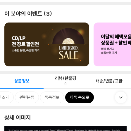
이 분야의 이벤트
3
리뷰/한줄평
상품정보
배송/반품/교환
0
 소개
관련분류
품목정보
제품 속으로
상세 이미지