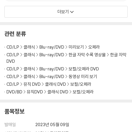
더보기
※ 디스크 외관 불량
디스크에 미세한 잔 흠집이 남아있거나 인쇄 면이 깨끗하지 않은 경우가
있으며, 상품의 불량이 아닙니다. 단, 재생에 이상이 있는 경우에는 불량으
관련 분류
로 인한 반품/교환이 가능합니다.
CD/LP
클래식
Blu-ray/DVD
미리보기
오페라
※ 교환/반품 안내
CD/LP
클래식
Blu-ray/DVD
한글 자막 수록 영상물
한글 자막
1) 불량으로 인한 교환/반품 요청 시에는 불량 확인을 위해 개봉 시의 동영
DVD
상을 요청할 수 있으며, 동영상이 없는 경우 교환/반품이 제한될 수 있습니
CD/LP
클래식
Blu-ray/DVD
보컬/오페라 DVD
다.
관련 사진과 동영상 및 재생 기기 모델명을 첨부하여 첨부하여 고객센터에
CD/LP
클래식
Blu-ray/DVD
동영상 미리 보기
문의 바랍니다.
CD/LP
뮤직 DVD
클래식 DVD
보컬/오페라
2) 사양 오인지, 오 구매, 변심 사유로의 반품은 제품 개봉 전에만 운임비
DVD/BD
뮤직DVD
클래식 DVD
보컬/오페라
부담 후 처리 가능합니다.
3) 스틸북 한정판, 초회 한정판의 경우 제작 수량이 한정되어 있고, 택배
품목정보
이동 과정에서의 손상이 발생하면, 재 판매가 어려우므로 신중한 구매 선
택을 부탁드립니다.
발매일
2023년 05월 09일
4) 한정판 상품의 변심, 오구매로 인한 반품은 회송된 상품의 상태 확인 후