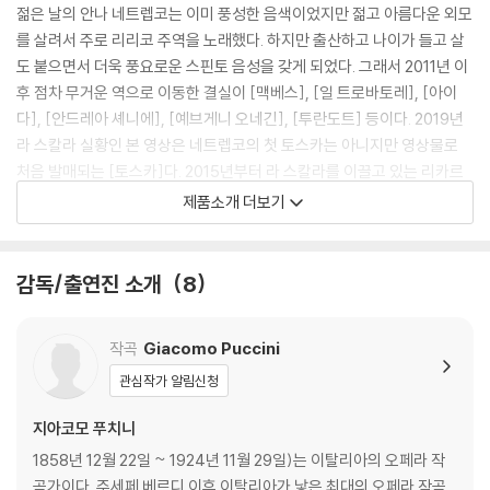
젊은 날의 안나 네트렙코는 이미 풍성한 음색이었지만 젊고 아름다운 외모
를 살려서 주로 리리코 주역을 노래했다. 하지만 출산하고 나이가 들고 살
도 붙으면서 더욱 풍요로운 스핀토 음성을 갖게 되었다. 그래서 2011년 이
후 점차 무거운 역으로 이동한 결실이 [맥베스], [일 트로바토레], [아이
다], [안드레아 셰니에], [예브게니 오네긴], [투란도트] 등이다. 2019년
라 스칼라 실황인 본 영상은 네트렙코의 첫 토스카는 아니지만 영상물로
처음 발매되는 [토스카]다. 2015년부터 라 스칼라를 이끌고 있는 리카르
도 샤이가 특유의 찬란한 음향과 어두운 분위기를 오가는 오케스트라 효과
제품소개 더보기
를 완벽하게 구현했다. 연출자 다비데 리베르모레는 프로덕션마다 기복이
심한 편이지만 충분한 제작비 지원 속에 전통과 창의가 공존하는 역량을
과시했다.
감독/출연진 소개
8
작곡
Giacomo Puccini
[보조자료]
관심작가 알림신청
- [토스카]는 픽션이지만 1800년 6월 중순에 실제 벌어졌던 역사적 사건
지아코모 푸치니
인 마렝고 전투를 간접적인 배경으로 한다. 이탈리아 입장에서 보자면 나
폴리 왕국이 지지하는 오스트리아 군대와 공화주의자들이 지지하는 나폴
1858년 12월 22일 ~ 1924년 11월 29일)는 이탈리아의 오페라 작
레옹의 프랑스 군대가 격돌한 것인데, 처음엔 오스트리아의 승리라는 소식
곡가이다. 주세페 베르디 이후 이탈리아가 낳은 최대의 오페라 작곡