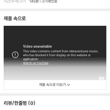
진행이 가능합니다. 택배 이동 중 파손이 발생하지 않도록 완충 포장을 부
시간/무게/크기
145분 | 크기확인중
탁드립니다.
제품 속으로
제품 속으로 더보기
CMajorEntertainment
리뷰/한줄평
0