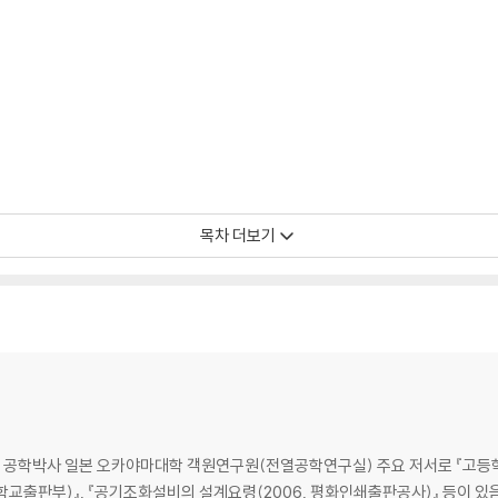
목차 더보기
, 공학박사 일본 오카야마대학 객원연구원(전열공학연구실) 주요 저서로 『고등학
학교출판부)』, 『공기조화설비의 설계요령(2006, 평화인쇄출판공사)』 등이 있음