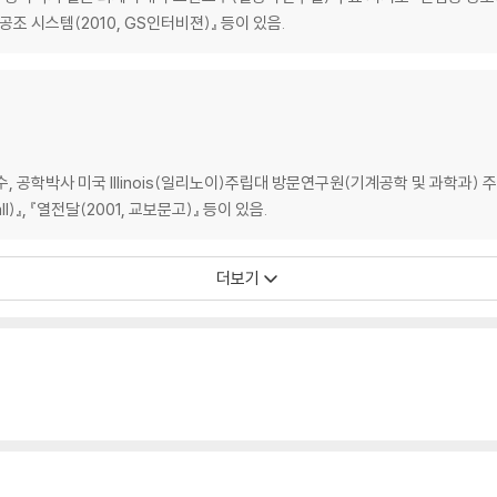
동공조 시스템(2010, GS인터비젼)』 등이 있음.
 공학박사 미국 Illinois(일리노이)주립대 방문연구원(기계공학 및 과학과) 
all)』, 『열전달(2001, 교보문고)』 등이 있음.
더보기