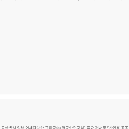
 공학박사 일본 와세다대학 교환교수(열공학연구실) 주요 저서로 『산업용 공조시스