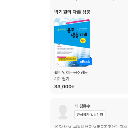
1. 공기조화의 역사 (서광수)
박기원
의 다른 상품
2. 공기의 성분과 성질 (김종수)
3. 실내공기의 품질 (김종수)
4. 공기의 상태변화 (강희찬)
5. 에어컨과 기관지 (강희찬)
6. 습도변화와 열량 (강희찬)
7. 열의차단과 열부하 (강희찬)
8. 공기조화의 방식 (남태호)
9. 공기조화기의 구성 (남태호)
쉽게 익히는 공조냉동
10. 펌프와 송풍기 (강희찬)
기계 필기
11. 공기가 다니는 길 (남태호/박기원)
33,000
원
저
김종수
관심작가 알림신청
1954년생, 부경대학교 냉동공조공학과 교수,