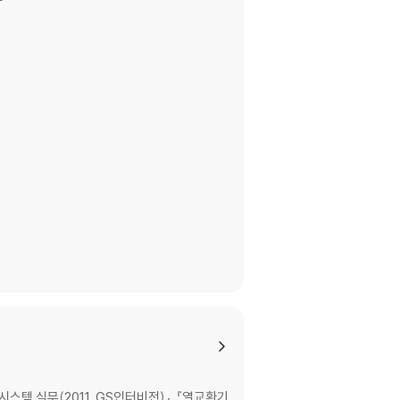
템 실무(2011, GS인터비전)』, 『열교환기