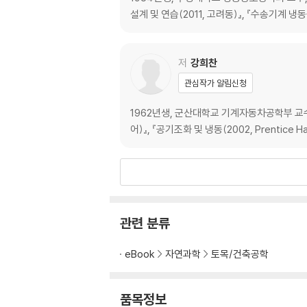
설계 및 연습(2011, 고려동)』, 『수송기계 냉
저
강희찬
관심작가 알림신청
1962년생, 군산대학교 기계자동차공학부 교수,
어)』, 『공기조화 및 냉동(2002, Prentice H
관련 분류
eBook
자연과학
토목/건축공학
품목정보