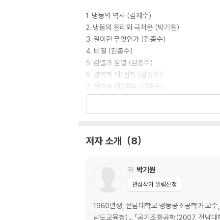
1. 냉동의 역사 (김재수)
2. 냉동의 원리와 극저온 (박기원)
3. 열이란 무엇인가 (김종수)
4. 비열 (김종수)
5. 감열과 잠열 (김종수)
6. 열역학 제1법칙 (김종수)
7. 열역학 제2법칙 (김종수)
8. 냉매 (서광수)
9. 냉매의 순환 (서광수/김재수)
10. 냉매와 지구환경 (서광수)
11. 냉매분류와 대체냉매 (서광수)
저자 소개
8
12. 냉동사이클의 이해 (윤세창)
13. 압축기와 우리 몸의 심장 (김재수)
14. 냉동장치와 우리몸 (김재수)
저
박기원
15. 히트펌프의 이해 (윤세창)
관심작가 알림신청
16. 냉동의 응용 (박기원)
1960년생, 전남대학교 냉동공조공학과 교수
[공기조화편]
남도교육청)』, 『공기조화공학(2007, 전남대