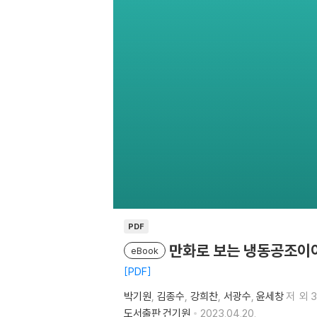
PDF
만화로 보는 냉동공조이
eBook
PDF
박기원
김종수
강희찬
서광수
윤세창
저
외 
도서출판 건기원
2023.04.20.