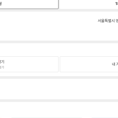
원
1
서울특별시 영
팔기
내 
불가