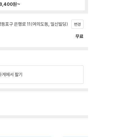
8,400
원~
등포구 은행로 11(여의도동, 일신빌딩)
변경
무료
가게에서 팔기