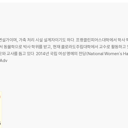
, Thinking in Pictures, forever changed how the world understood
r―transforms our awareness of the different ways our brains are wi
ble furniture without crying? You are likely a visual thinker.
 Grandin draws on cutting-edge research to take us inside visual thi
 연설가이며, 가축 처리 시설 설계자이기도 하다. 프랭클린피어스대학에서 학사
previously believed, she reveals, and a more varied one, from the ph
에서 동물학으로 박사 학위를 받고, 현재 콜로라도주립대학에서 교수로 활동하고 
 for design and problem solving, to the abstract, mathematically incl
n's Hall of Fame)에 올랐고, 2018년에는 미국과
g. She also makes us understand how a world increasingly geared to 
 Adv
sing over them in the workplace. Rather than continuing to waste thei
n proposes new approaches to educating, parenting, employing, and c
 book helps us see, we need every mind on board.