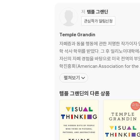
저
템플 그랜딘
A quarter of a century after her memoir
ist on Mars,” as Oliver Sacks dubbed he
관심작가 알림신청
on, a love of puzzles, the ability to assem
Temple Grandin
With her genius for demystifying science,
자폐증과 동물 행동에 관한 저명한 작가이자
reater proportion of the population than 
학 석사 학위를 받았다. 그 후 일리노이대학
randin herself, with their intuitive knack
자신의 자폐 경험을 바탕으로 미국 전역의 부모와 교사를 돕고 있다. 2014년 국립 여성 명예의 전당(National Wome
pattern recognition and systemic thinkin
학진흥회(American Association for the
ers, screening them out at school and pas
펼쳐보기
ss in productivity and innovation, Grandi
ighly competitive world, this important
템플 그랜딘
의 다른 상품