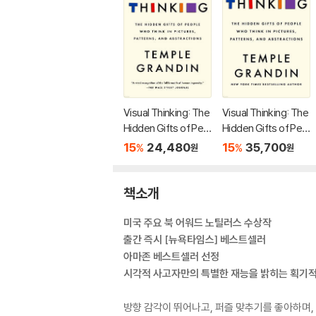
Visual Thinking: The
Visual Thinking: The
Hidden Gifts of Peo
Hidden Gifts of Peo
ple Who Think in Pic
ple Who Think in Pic
15
24,480
15
35,700
%
%
원
원
tures, Patterns, and
tures, Patterns, and
Abstractions
Abstractions
책소개
미국 주요 북 어워드 노틸러스 수상작
출간 즉시 [뉴욕타임스] 베스트셀러
아마존 베스트셀러 선정
시각적 사고자만의 특별한 재능을 밝히는 획기적
방향 감각이 뛰어나고, 퍼즐 맞추기를 좋아하며,