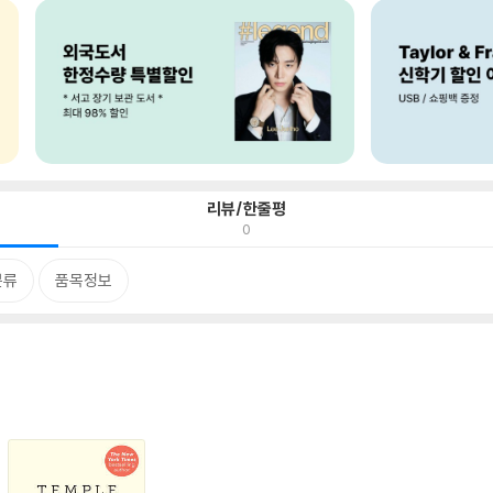
리뷰/한줄평
0
분류
품목정보