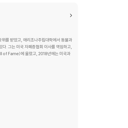
 autism, Temple Grandin― “an anthropolog
red. Do you have a keen sense of directi
nking. Visual thinkers constitute a far g
 학위를 받았고, 애리조나주립대학에서 동물과
oto-realistic “object visualizers” like G
있다. 그는 미국 자폐증협회 이사를 역임하고,
ined “visual spatial” thinkers who excel in
the verbal tends to sideline visual think
r singular gifts, driving a collective lo
ollaborating with visual thinkers. In a h