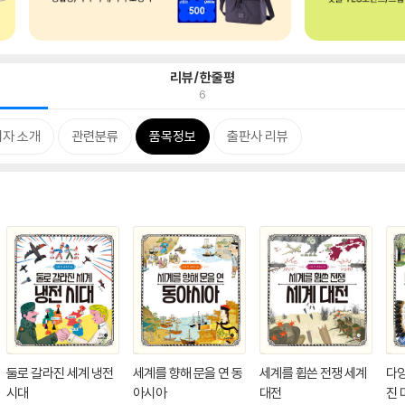
리뷰/한줄평
6
저자 소개
관련분류
품목정보
출판사 리뷰
둘로 갈라진 세계 냉전
세계를 향해 문을 연 동
세계를 휩쓴 전쟁 세계
다
시대
아시아
대전
진 