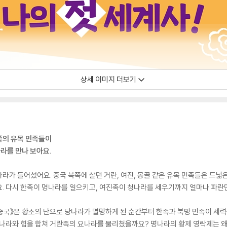
상세 이미지 더보기
쪽의 유목 민족들이
나라를 만나 보아요.
라가 들어섰어요. 중국 북쪽에 살던 거란, 여진, 몽골 같은 유목 민족들은 드넓은
요. 다시 한족이 명나라를 일으키고, 여진족이 청나라를 세우기까지 얼마나 파
 중국》은 황소의 난으로 당나라가 멸망하게 된 순간부터 한족과 북방 민족이 세력
느 나라와 힘을 합쳐 거란족의 요나라를 물리쳤을까요? 명나라의 황제 영락제는 