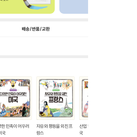
배송/반품/교환
양한 민족이 어우러
자유와 평등을 외친 프
산업 혁명을 일으킨 영
유럽에 
미국
랑스
국
르네상