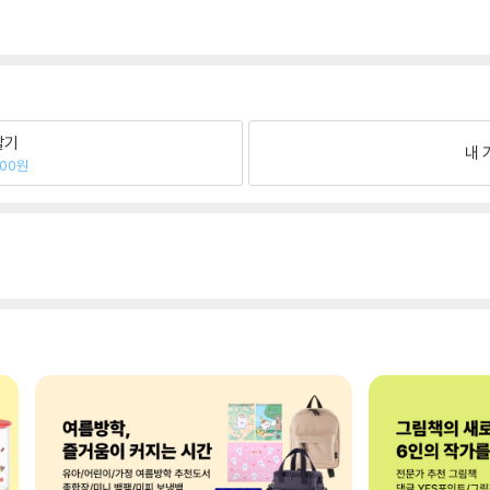
팔기
내 
800원