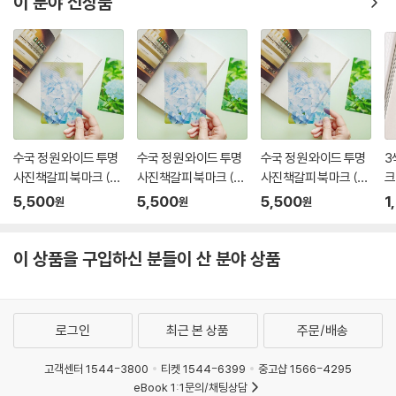
이 분야 신상품
수국 정원 와이드 투명
수국 정원 와이드 투명
수국 정원 와이드 투명
3
사진책갈피 북마크 (2
사진책갈피 북마크 (2
사진책갈피 북마크 (2
크
개1세트)
개1세트)
개1세트)
래
5,500
5,500
5,500
1
원
원
원
북
물
이 상품을 구입하신 분들이 산 분야 상품
로그인
최근 본 상품
주문/배송
고객센터 1544-3800
티켓 1544-6399
중고샵 1566-4295
eBook 1:1문의/채팅상담