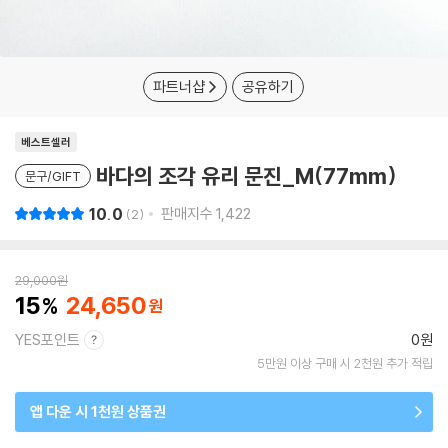
파트너샵
공유하기
베스트셀러
바다의 조각 유리 문진_M(77mm)
문구/GIFT
10.0
판매지수
1,422
2
29,000
원
15
24,650
YES포인트
0원
5만원 이상 구매 시 2천원 추가 적립
앱 다운 시 1천원 상품권