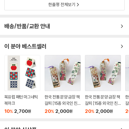
한줄평 전체보기
배송/반품/교환 안내
이 분야 베스트셀러
북유럽 패턴 마그네틱
한국 전통 문양 금장 책
한국 전통 문양 금장 책
한
북마크
갈피 [15종 외국인 친
갈피 [15종 외국인 친
갈
구 선물 기념품 답례품
구 선물 기념품 답례품
구
10
2,700
20
2,000
20
2,000
2
%
%
%
원
원
원
한복 북마크 외국 한국
한복 북마크 외국 한국
한
적인 금속 북클립 독서
적인 금속 북클립 독서
적
굿즈]
굿즈]
굿