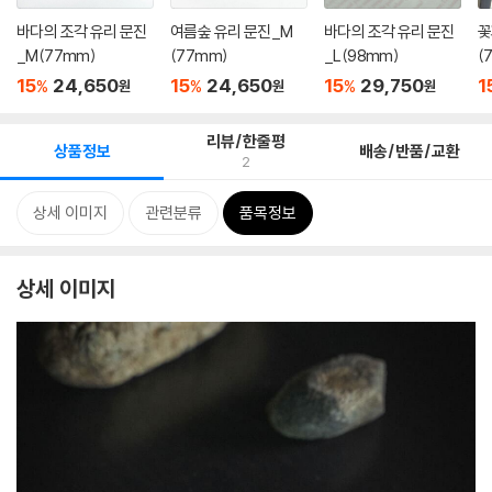
바다의 조각 유리 문진
여름숲 유리 문진_M
바다의 조각 유리 문진
꽃
_M(77mm)
(77mm)
_L(98mm)
(
15
24,650
15
24,650
15
29,750
1
%
%
%
원
원
원
리뷰/한줄평
상품정보
배송/반품/교환
2
상세 이미지
관련분류
품목정보
상세 이미지