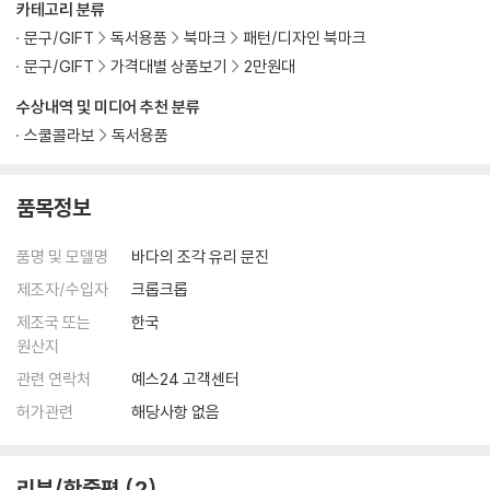
카테고리 분류
문구/GIFT
독서용품
북마크
패턴/디자인 북마크
문구/GIFT
가격대별 상품보기
2만원대
수상내역 및 미디어 추천 분류
스쿨콜라보
독서용품
품목정보
품명 및 모델명
바다의 조각 유리 문진
제조자/수입자
크롭크롭
제조국 또는
한국
원산지
관련 연락처
예스24 고객센터
허가관련
해당사항 없음
리뷰/한줄평
2