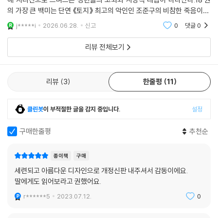
의 가장 큰 백미는 단연 《토지》 최고의 악인인 조준구의 비참한 죽음이다.
서희의 전 재산을 빼앗고 지독히도 악랄하게 굴던 그가 허망하게 무너지는
j*****i
2026.06.28.
신고
0
댓글
0
모습을 보며
리뷰 전체보기
리뷰
3
한줄평
11
클린봇
이 부적절한 글을 감지 중입니다.
설정
구매한줄평
추천순
종이책
구매
세련되고 아름다운 디자인으로 개정신판 내주셔서 감동이에요.
딸에게도 읽어보라고 권했어요.
r******5
2023.07.12.
0