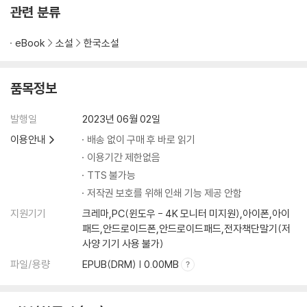
토지13
관련 분류
토지14
토지15
eBook
소설
한국소설
토지16
토지17
토지18
품목정보
토지19
토지20
발행일
2023년 06월 02일
이용안내
배송 없이 구매 후 바로 읽기
이용기간 제한없음
TTS 불가능
저작권 보호를 위해 인쇄 기능 제공 안함
지원기기
크레마,PC(윈도우 - 4K 모니터 미지원),아이폰,아이
패드,안드로이드폰,안드로이드패드,전자책단말기(저
사양 기기 사용 불가)
파일/용량
EPUB(DRM) | 0.00MB