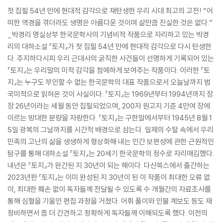
첫 집필 54년 만에 현대적 감각으로 재탄생한 우리 시대 최고의 고전! “어
떠한 역경을 겪더라도 생명은 아름다운 것이며 삶만큼 진실한 것은 없다.”
_박경리 명실상부 한국문학사의 기념비적 작품으로 자리하고 있는 박경
리의 대하소설 『토지』가 첫 집필 54년 만에 현대적 감각으로 다시 탄생한
다. 주지하다시피 우리 근대사의 굵직한 사건들이 선명하게 기록되어 있는
『토지』는 우리말의 미적 감각을 첨예하게 보여주는 작품이다. 이러한 『토
지』는 누구도 부인할 수 없는 한국문학의 대표 작품으로서 오늘날까지 범
국미적으로 읽혀온 것이 사실이다. 『토지』는 1969년부터 1994년까지 장
장 26년이라는 세월 동안 집필되었으며, 200자 원고지 기준 4만여 장에
이르는 방대한 분량을 자랑한다. 『토지』는 구한말에서부터 1945년 8월 1
5일 광복의 그날까지를 시간적 배경으로 삼는다. 일제의 수탈 속에서 우리
민족의 고난의 삶을 생생하게 형상화해 내는 인간 보편성에 관한 근원적인
탐구를 통해 대하소설 『토지』는 20세기 한국문학의 정수로 자리매김했다.
내년은 『토지』가 완간된 지 30년이 되는 해이다. 다산북스에서 출간하는
2023년판 『토지』는 이미 완성된 지 30년이 된 이 작품이 최대한 오류 없
이, 최대한 훼손 없이 독자들께 전달될 수 있도록 수 개월간의 자료조사를
통해 심혈을 기울인 편집 과정을 거쳤다. 어휘 풀이와 인물 계보도 등도 재
정비하면서 좀 더 간견하고 정확하게 독자들께 이해되도록 했다. 이전의