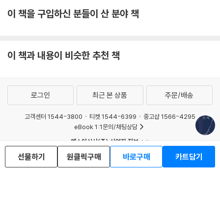
이 책을 구입하신 분들이 산 분야 책
이 책과 내용이 비슷한 추천 책
로그인
최근 본 상품
주문/배송
고객센터 1544-3800
티켓 1544-6399
중고샵 1566-4295
eBook 1:1문의/채팅상담
예스이십사(주) 사업자 정보
선물하기
이용약관
원클릭구매
개인정보처리방침
바로구매
청소년보호정책
카트담기
PC버전
회사소개
거래처관계자께
도서홍보
광고
Copyright © YES24 Corp. All Rights Reserved.
MATOM8