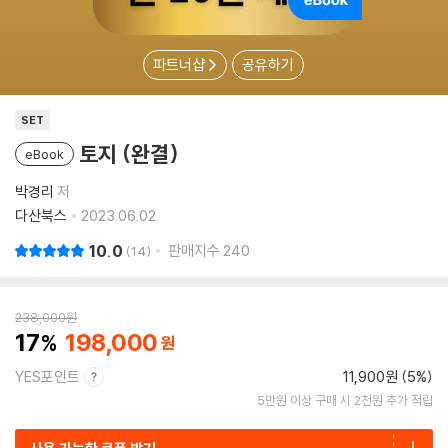
파트너샵
공유하기
SET
토지 (완결)
eBook
박경리
저
다산북스
2023.06.02.
10.0
판매지수
240
14
238,000
원
17
198,000
YES포인트
11,900원 (5%)
5만원 이상 구매 시 2천원 추가 적립