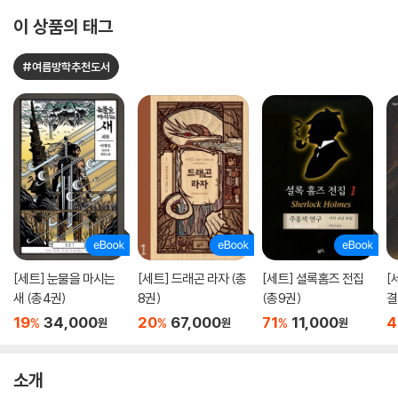
이 상품의 태그
#여름방학추천도서
[세트] 눈물을 마시는
[세트] 드래곤 라자 (총
[세트] 셜록홈즈 전집
[
새 (총4권)
8권)
(총9권)
결
19
34,000
20
67,000
71
11,000
4
%
%
%
원
원
원
소개