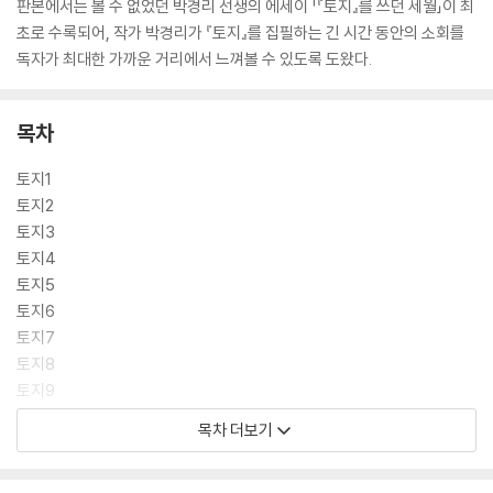
판본에서는 볼 수 없었던 박경리 선생의 에세이 「『토지』를 쓰던 세월」이 최
초로 수록되어, 작가 박경리가 『토지』를 집필하는 긴 시간 동안의 소회를
독자가 최대한 가까운 거리에서 느껴볼 수 있도록 도왔다.
목차
토지1
토지2
토지3
토지4
토지5
토지6
토지7
토지8
토지9
토지10
목차 더보기
토지11
토지12