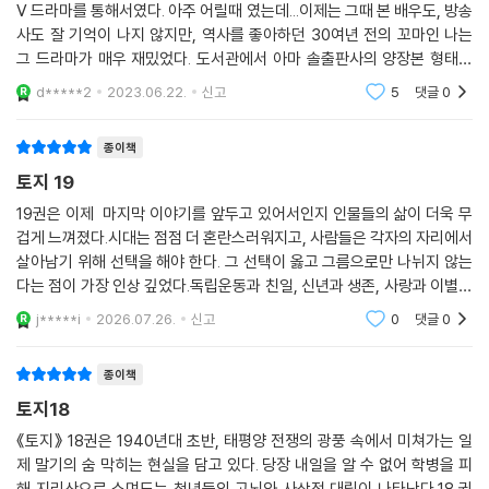
V 드라마를 통해서였다. 아주 어릴때 였는데...이제는 그때 본 배우도, 방송
사도 잘 기억이 나지 않지만, 역사를 좋아하던 30여년 전의 꼬마인 나는
그 드라마가 매우 재밌었다. 도서관에서 아마 솔출판사의 양장본 형태가
아닌 일반 책을 1,2권 빌려봤다. 하지만 대학입시를 앞둔 고등학생(사실 입
d*****2
2023.06.22.
신고
5
댓글
0
시 공부를 치열
종이책
토지 19
19권은 이제 마지막 이야기를 앞두고 있어서인지 인물들의 삶이 더욱 무
겁게 느껴졌다.시대는 점점 더 혼란스러워지고, 사람들은 각자의 자리에서
살아남기 위해 선택을 해야 한다. 그 선택이 옳고 그름으로만 나뉘지 않는
다는 점이 가장 인상 깊었다.독립운동과 친일, 신년과 생존, 사랑과 이별이
복잡하게 얽혀있는지를 잘 다루고 있다.서희는 개인의 복수와 욕망을 넘어
j*****i
2026.07.26.
신고
0
댓글
0
공동체와 민
종이책
토지18
《토지》 18권은 1940년대 초반, 태평양 전쟁의 광풍 속에서 미쳐가는 일
제 말기의 숨 막히는 현실을 담고 있다. 당장 내일을 알 수 없어 학병을 피
해 지리산으로 스며드는 청년들의 고뇌와 사상적 대립이 나타난다.18 권