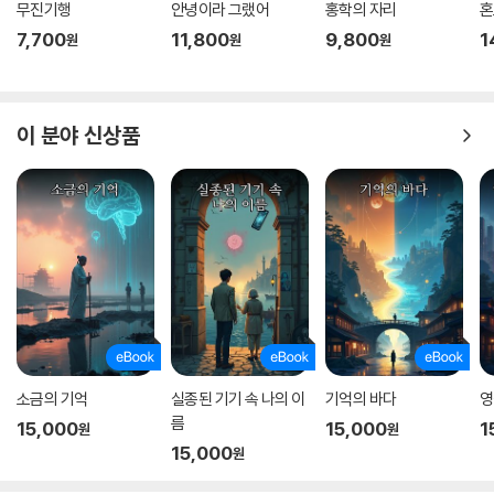
무진기행
안녕이라 그랬어
홍학의 자리
혼
7,700
11,800
9,800
1
원
원
원
이 분야 신상품
소금의 기억
실종된 기기 속 나의 이
기억의 바다
영
름
15,000
15,000
1
원
원
15,000
원