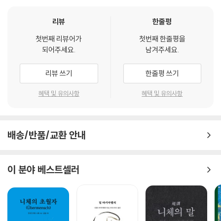
하지만 이러한 주장이 쾌락의 양만 추구하는 ‘돼지 철학’이라고 비난받자,
리뷰
한줄평
밀은 “만족한 돼지보다 불만족한 소크라테스가 낫다”며 벤담 사상의 쾌락
첫번째 리뷰어가
첫번째 한줄평을
에 질(質)적 요소를 추가하고 인간의 행동에서 개인적 이기심 이외에 사회
되어주세요.
남겨주세요.
적 관습·명예욕·희생정신 등 도덕적 의무감을 부각시켜 보완했다. 그는 언
론 탄압과 선거권 제한에 맞서 봉기한 프랑스 7월 혁명과 정신의 역사적
리뷰 쓰기
한줄평 쓰기
발전을 중시한 독일 이상주의(理想主義)에 깊은 영향을 받았다. 따라서
이성에 치우친 18세기 계몽주의(啓蒙主義)를 추구했던 벤담의 주장을
혜택 및 유의사항
혜택 및 유의사항
감정적 정서를 이해하지 못했다고 비판하고, 콩트(A. Comte)의 자연과
학적 방법론을 사회학은 물론 철학과 심리학을 포함한 학문 일반에 적용해
낡은 도덕철학을 새로운 도덕과학으로 만들었던 것이다.
배송/반품/교환 안내
이러한 밀의 사상은 사회 전반을 효율적으로 개혁하기 위해 자연과학의 방
법을 사회과학에 적용한 『논리학 체계』(1843)와 경제학을 사회과학으로
이 분야 베스트셀러
체계화하면서 개인의 욕구와 다수의 행복을 조정한 『정치경제학 원리』(18
48)에서 표현되었고, 여성의 참정권을 통해 남녀평등을 구현하고 선거법
을 개정해 개인의 자유와 기본권을 보장하려는 적극적 활동으로 더욱 구체
적인 모습을 띠어갔다. 밀의 사상적 발전과 활동의 결과가 집약된 『자유
론』(1859)은 오늘날에도 가장 큰 영향력을 미치고 있는 그의 대표작으로