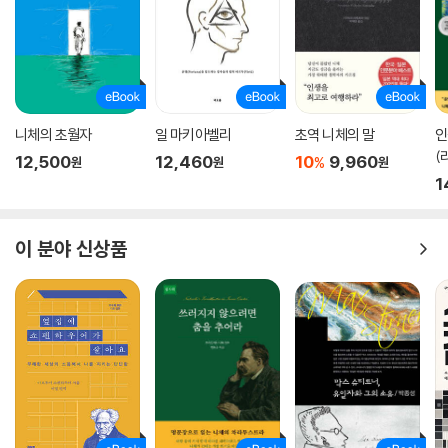
꼽힌다.
『자유론』에서 볼 수 있듯 밀은 19세기의 여전히 어두운 정치·사회적 상황
속에서 인류의 밝고 행복한 미래를 보장할 수 있는 조건과 제도를 확립할
기초로서 진정한 개인의 자유를 확보하기 위해 부단히 투쟁했다. 즉 개인
니체의 초월자
일 마키아벨리
초역 니체의 말
인
의 자유와 사회의 권력 사이에 올바른 관계를 모색하는 가운데 전통적 권
(
12,500
12,460
10
9,960
%
원
원
원
위와 맹목적 관습을 타파해 새로운 삶의 창조를 요구하고 있었다. 또 타인
1
의 권리를 침해하지 않는 한 독자적 개성을 발전시킬 자유가 필수적이라고
주장하며, 여론의 권위가 개인의 사상의 자유를 억압하면 진리의 발견은커
녕 인류는 어떤 진보도 기대할 수 없게 된다는 것을 철저히 밝혀내 자유민
이 분야 신상품
주주의의 기본 원리를 굳건히 수립했다. 사상과 토론의 진정한 자유를 역
설한 밀의 사상은 합리적 대화와 비판적 토론으로 함께 문제를 찾고 해결
하는 문화의 중요성을 보여준다.