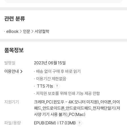
관련 분류
eBook
인문
서양철학
품목정보
발행일
2023년 06월 15일
이용안내
배송 없이 구매 후 바로 읽기
이용기간 제한없음
TTS 가능
저작권 보호를 위해 인쇄 기능 제공 안함
지원기기
크레마,PC(윈도우 - 4K 모니터 미지원),아이폰,아이
패드,안드로이드폰,안드로이드패드,전자책단말기(저
사양 기기 사용 불가),PC(Mac)
파일/용량
EPUB(DRM) | 17.03MB