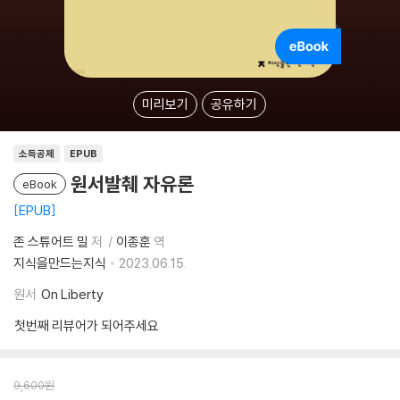
미리보기
공유하기
소득공제
EPUB
원서발췌 자유론
eBook
EPUB
존 스튜어트 밀
저
이종훈
역
지식을만드는지식
2023.06.15.
원서
On Liberty
첫번째 리뷰어가 되어주세요
9,600
원