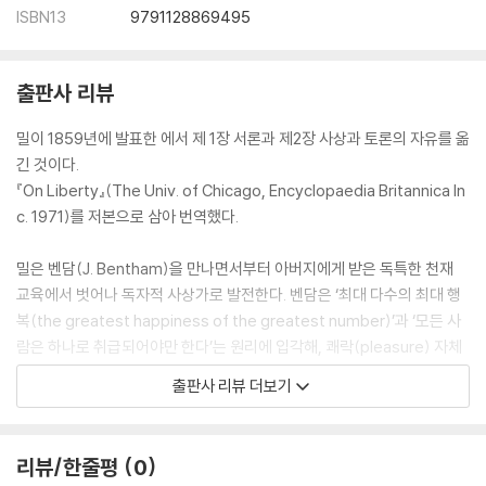
ISBN13
9791128869495
출판사 리뷰
밀이 1859년에 발표한 에서 제 1장 서론과 제2장 사상과 토론의 자유를 옮
긴 것이다.
『On Liberty』(The Univ. of Chicago, Encyclopaedia Britannica In
c. 1971)를 저본으로 삼아 번역했다.
밀은 벤담(J. Bentham)을 만나면서부터 아버지에게 받은 독특한 천재
교육에서 벗어나 독자적 사상가로 발전한다. 벤담은 ‘최대 다수의 최대 행
복(the greatest happiness of the greatest number)’과 ‘모든 사
람은 하나로 취급되어야만 한다’는 원리에 입각해, 쾌락(pleasure) 자체
가 곧 선(善)이며 질적 차이가 없는 이 쾌락의 양(量)을 강도·계속성·확실
출판사 리뷰 더보기
성 등의 기준에 따라 과학적 방법으로 정확하게 계산할 수 있다는 공리주
의(Utilitarianism)를 제시했다. 이것은 유용성(utility)의 원칙에 따라 최
대의 쾌락을 산출하고, 그 결과를 자애(charity)의 원칙에 따라 가능한 한
리뷰/한줄평
0
많은 사람들에게 평등하게 배분하려는 사회적 쾌락주의다.