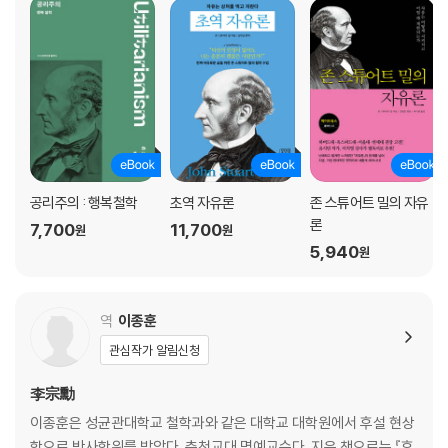
공리주의 : 행복철학
초역 자유론
존 스튜어트 밀의 자유
론
7,700
11,700
원
원
5,940
원
역
이종훈
관심작가 알림신청
李宗勳
이종훈은 성균관대학교 철학과와 같은 대학교 대학원에서 후설 현상
학으로 박사학위를 받았다. 춘천교대 명예교수다. 지은 책으로는 『후