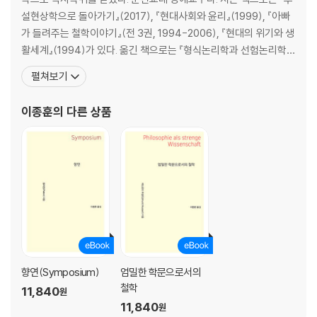
설현상학으로 돌아가기』(2017), 『현대사회와 윤리』(1999), 『아빠
가 들려주는 철학이야기』(전 3권, 1994-2006), 『현대의 위기와 생
활세계』(1994)가 있다. 옮긴 책으로는 『형식논리학과 선험논리학』
(후설, 2010, 2019), 『논리연구』(전 3권, 후설, 2018), 『순수현상학
펼쳐보기
과 현상학적 철학의 이념들』(전 3권, 후설, 2009), 『유럽학문의 위
기와 선험적 현상학』(후설, 1997, 2016), 『시간의식』(후설, 1996,
이종훈
의 다른 상품
향연(Symposium)
엄밀한 학문으로서의
철학
11,840
원
11,840
원