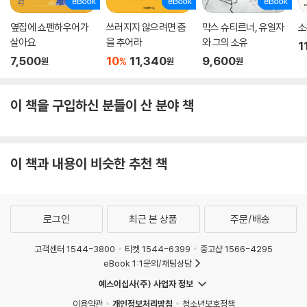
옆집에 쇼펜하우어가
쓰러지지 않으려면 춤
막스 슈티르너, 유일자
소
살아요
을 추어라
와 그의 소유
1
7,500
10
11,340
9,600
%
원
원
원
이 책을 구입하신 분들이 산 분야 책
이 책과 내용이 비슷한 추천 책
로그인
최근 본 상품
주문/배송
고객센터 1544-3800
티켓 1544-6399
중고샵 1566-4295
eBook 1:1문의/채팅상담
예스이십사(주) 사업자 정보
이용약관
개인정보처리방침
청소년보호정책