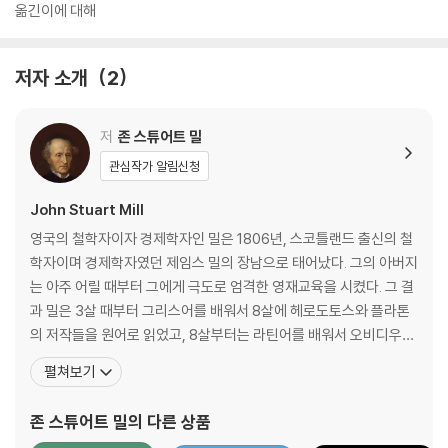
옮긴이에 대해
저자 소개
2
저
존 스튜어트 밀
관심작가 알림신청
John Stuart Mill
영국의 철학자이자 경제학자인 밀은 1806년, 스코틀랜드 출신의 철
학자이며 경제학자였던 제임스 밀의 장남으로 태어났다. 그의 아버지
는 아주 어릴 때부터 그에게 극도로 엄격한 영재교육을 시켰다. 그 결
과 밀은 3살 때부터 그리스어를 배워서 8살에 헤로도토스와 플라톤
의 저작들을 원어로 읽었고, 8살부터는 라틴어를 배워서 오비디우스
등이 쓴 라틴어 고전도 읽었다. 12살부터는 스콜라 철학의 논리학을
펼쳐보기
공부했고, 아리스토텔레스의 논리학 저작들을 원어로 읽었다. 13살
때는 애덤 스미스와 데이비드 리카도의 저작을 통해 정치경제학을 공
존 스튜어트 밀
의 다른 상품
부했다. 14살 때는 프랑스에서 1년을 지내면서 몽펠리에