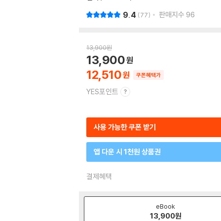
9.4
판매지수
96
77
13,900
원
13,900
12,510
쿠폰혜택가
YES포인트
사용 가능한 쿠폰 받기
앱 다운 시 1천원 상품권
결제혜택
eBook
13,900
원