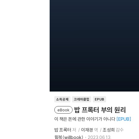
소득공제
크레마클럽
EPUB
밥 프록터 부의 원리
eBook
이 책은 돈에 관한 이야기가 아니다
EPUB
밥 프록터
저
이재경
역
조성희
감수
윌북(willbook)
2023.06.13.