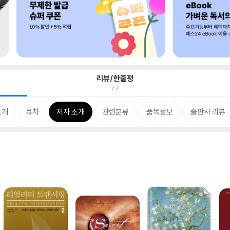
리뷰/한줄평
77
소개
목차
저자 소개
관련분류
품목정보
출판사 리뷰