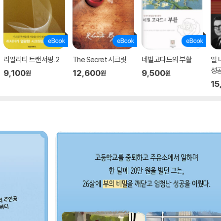
리얼리티 트랜서핑. 2
The Secret 시크릿
네빌고다드의 부활
얼
성
9,100
12,600
9,500
원
원
원
15