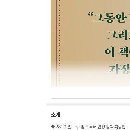
소개
◆ 자기계발 구루 밥 프록터 인생 법칙 최종판