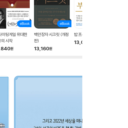
 나이팅게일 위대한
백만장자 시크릿 (개정
밥 프록터 부의 시크릿
밥 프록터
공의 시작
판)
13,000
11,20
원
,840
13,160
원
원