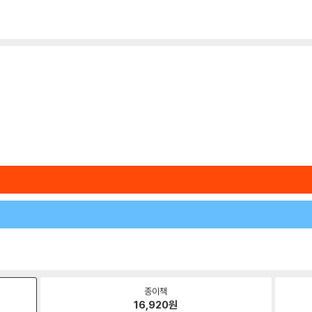
종이책
16,920
원