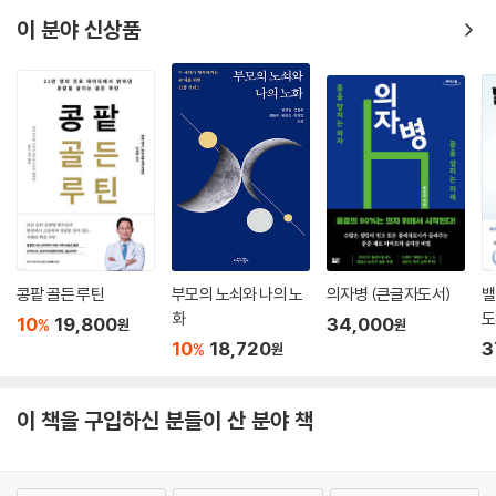
이 분야 신상품
콩팥 골든 루틴
부모의 노쇠와 나의 노
의자병 (큰글자도서)
밸
화
도
10
19,800
34,000
%
원
원
10
18,720
3
%
원
이 책을 구입하신 분들이 산 분야 책