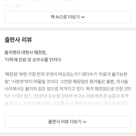
--- p.26
책 속으로 더보기
우리나라에서 췌장암의 발생률은 2020년 기준 연간 8천 명 정도로, 한 해
새로 발생한 총 암 환자 24만 7천여 명의 약 3.4%에 해당한다. 우리나라
에서 가장 흔하게 발생하는 암인 ‘갑상선암’, ‘폐암’, ‘대장암’, ‘위암’이 각각
출판사 리뷰
2만 6천~2만 9천 명 정도인 것에 비하면 적은 편이다. 하지만 췌장암이
갖고 있는 8천 명이라는 숫자는 전체 암 발생률 8위로 결코 작지 않다. 주
불치병의 대명사 췌장암,
요 암종과 비교하자면 그 발생률은 상대적으로 낮지만 5년 생존율은 10%
‘다학제 진료’로 승부수를 던지다
정도에 불과하고, 병기가 높은 경우에는 5% 미만이다. 이렇게 불량한 예후
는 췌장암을 불치병의 대명사로 만들었다.
‘췌장암’ 하면 가장 먼저 무엇이 떠오르는가? 대다수가 ‘치료가 불가능한
--- p.65~66
암’, ‘시한부’부터 떠올릴 것이다. 그만큼 췌장암은 환자들은 물론, 의사들
사이에서도 불치와 같은 암으로 여겨지고 있다. 특히 췌장암으로 인한 201
환자의 현재 상태를 어떻게 평가하는지, 또 목표를 어떻게 정하는지에 따
1년 스티브 잡스, 2021년 유상철 감독의 부고는 대중에게 큰 슬픔과 충격
라 치료 전략은 달라진다. 절제 불가능으로 진단된 국소 진행성 병기는 암
을 주었고, 자연히 췌장암의 공포를 다시 한번 상기시키는 계기가 되었다.
의 상태와 환자의 전신 상태, 나이, 치료의지, 목적에 따라 유도 항암치료
와 완화적 목적의 치료 전략이 가능하다. 유도 항암치료의 목표치에 도달
그렇다면 췌장암은 어떻게 불치병의 대명사가 되었을까? 이는 췌장암의
출판사 리뷰 더보기
하기 위해 독성이 높더라도 치료 효과가 강력한 항암치료를 진행하여, 암
가장 큰 특징 중 하나인 ‘초기가 거의 없다’는 것으로부터 기인한다. 운 좋
의 크기가 어느 정도 줄어들면 수술 가능 상태로 전환될 수 있겠다는 목표
게 초기에 발견하여 수술을 하더라도 70~80%의 환자에게서 재발이 일