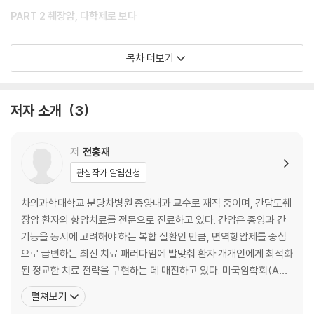
PART 2 췌장암, 다학제로 보다
01 불치병의 대명사 췌장암, 이를 극복하기 위한 ‘다학제 진료’
목차 더보기
02 췌장암의 애매한 증상
03 췌장암의 원인
04 췌장암의 진단과 병기
저자 소개
3
05 수술 가능성 분류가 더 중요하다
06 췌장암치료 - 수술
07 췌장암치료 - 항암치료(상)
저
전홍재
08 췌장암치료 - 항암치료(하)
관심작가 알림신청
09 췌장암치료 - 방사선치료
10 수십 년간 변함없는 췌장암의 예후: 다학제를 통한 고민과 각성
차의과학대학교 분당차병원 종양내과 교수로 재직 중이며, 간담도췌
11 췌장암은 난공불락? 새로운 희망이 보인다
장암 환자의 항암치료를 전문으로 진료하고 있다. 간암은 종양과 간
기능을 동시에 고려해야 하는 복합 질환인 만큼, 면역항암제를 중심
PART 3 담도담, 다학제로 보다
으로 급변하는 최신 치료 패러다임에 발맞춰 환자 개개인에게 최적화
된 정교한 치료 전략을 구현하는 데 매진하고 있다. 미국암학회(AAC
01 담도암은 왜 생소한가
R), 미국임상암학회(ASCO), 유럽종양학회(ESMO), 대한종양내과
펼쳐보기
02 폭풍 같은 담도암, 잠잠한 담도암
학회(KSMO), 대한간암학회(KLCA) 등 국내외 주요 학회에서 활발