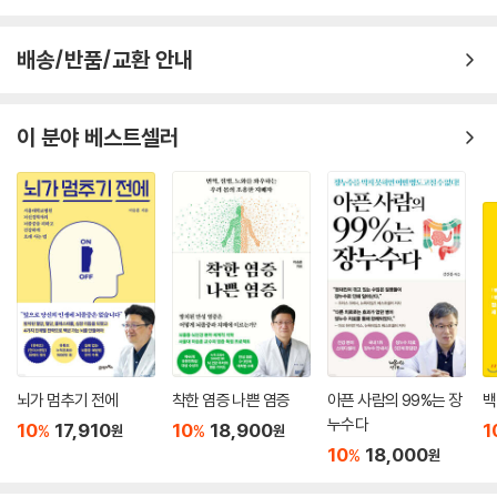
배송/반품/교환 안내
이 분야 베스트셀러
뇌가 멈추기 전에
착한 염증 나쁜 염증
아픈 사람의 99%는 장
백
누수다
10
17,910
10
18,900
1
%
%
원
원
10
18,000
%
원