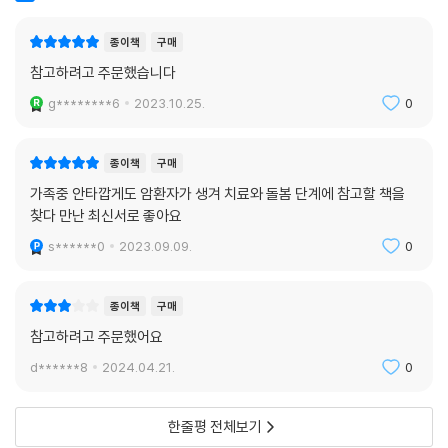
에서 가장 많은 췌장담도암 환자를 다학제로 진료하는 병원의 교수진으로
법이 마땅치 않다는 말이기도 하다. 담도암치료가 기본적으로 ‘수술 가능
혈액종양내과, 외과, 소화기내과 전문의들이다. 처음부터 “환자와 보호자
여부에 대한 판단’에서 시작되는 이유가 여기에 있다.
종이책
구매
가 쉽게 읽고 이해할 수 있는 책”을 염두에 두고 집필한 서적인 만큼 필수
--- p.266~267
참고하려고 주문했습니다
기초지식부터 실제 사례까지 쉽게 설명되어 있다.
g********6
2023.10.25.
0
췌장담도암을 비롯해 많은 암들에서 이 예후 예측 단계의 연구가 이루어져
이 책에는 담도암이 생소한 이유는 무엇인지, 담도암의 원인은 무엇이며
왔고, 지금도 이루어지고 있다. 그리고 그렇게 분류된 환자들을 대상으로
진단과 병기는 어떻게 이루어지는지, 치료 전략은 무엇이며 수술·항암치
일일이 맞춤형 전략을 짜는, 이른바 ‘정밀의학’ 분야는 이 시대 가장 핫한
종이책
구매
료·방사선치료는 각각 어떤 때에 시행되며 실제 저자들이 경험한 완전관해
영역 중 하나다. 단적인 예로 항암치료는 현재 모든 환자에게 병기에 따라
가족중 안타깝게도 암환자가 생겨 치료와 돌봄 단계에 참고할 책을
사례는 어땠는지 등이 보다 구체적으로 기술되어 있다. 단순히 설명만 하
일률적으로 투여하는 수준이지만, 머지 않은 미래에는 환자 개개인이 가지
찾다 만난 최신서로 좋아요
는 것이 아닌, 수년간 쌓아온 데이터와 각종 영상사진 및 일러스트를 덧붙
고 있는 모든 정보들(생리, 유전, 미생물, 행동, 노출력 등)을 종합하여 이
인 형태로 구성되어 있어 췌장담도암을 공부해보고자 하는 이들에게 좋은
s******0
2023.09.09.
0
환자에 맞는 약은 고용량으로, 그렇지 않은 약은 제외하거나 낮은 용량으
지침서가 되어줄 것이다.
로 맞춤형 치료를 하게 될 것이다.
우리 팀도 그간 수많은 담도암 치료 경험과 풍부한 환자군을 바탕으로 유
종이책
구매
전 정보 분석을 통한 ‘담도암 정밀의학’ 세팅을 위한 준비 및 연구에 박차를
참고하려고 주문했어요
가하고 있다. 아직은 더 많은 연구와 치료제의 개발이 이루어져야 하지만,
d******8
2024.04.21.
0
멈추지 않기 위해 모든 연구진이 한마음으로 최선을 다하고 있다.
--- p.319~320
한줄평 전체보기