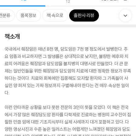
12
련분류
품목정보
책 속으로
출판사 리뷰
책소개
국내에서 췌장암은 매년 8천 명, 담도암은 7천 명 정도에서 발병한다. 주
요 암종과 비교하자면 그 발생률은 상대적으로 낮지만, 불량한 예후와 치
료의 어려움은 췌장암과 담도암을 불치병의 대명사로 만들었다. 더 큰 문
제는 일반인들을 위한 췌장암과 담도암의 치료에 대한 정확한 정보가 부족
하다는 것이다. 치료와 회복에만 집중해도 모자랄 환자와 그 가족들이 사
실인 양 퍼져 있는 가짜 정보까지 구별해내야 한다는 건 매우 속상한 일이
다.
이런 안타까운 상황을 보다 못한 전문의 3인이 뜻을 모았다. 이 책은 전국
에서 가장 많은 췌장담도암 환자를 다학제로 진료하는 병원의 교수진이 집
필한 만큼 암에 대한 기초지식부터 실제 사례까지 대거 포함하고 있다. 다
양한 영상사진과 수준 높은 일러스트는 어렵게만 느껴졌던 췌장암과 담도