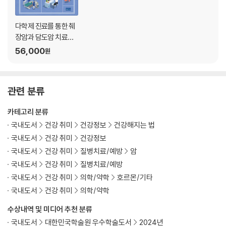
다학제 진료를 통한 췌
장암과 담도암 치료의
이해 (큰글자책)
56,000
원
관련 분류
카테고리 분류
국내도서
건강 취미
건강정보
건강해지는 법
국내도서
건강 취미
건강정보
국내도서
건강 취미
질병치료/예방
암
국내도서
건강 취미
질병치료/예방
국내도서
건강 취미
의학/약학
호르몬/기타
국내도서
건강 취미
의학/약학
수상내역 및 미디어 추천 분류
국내도서
대한민국학술원 우수학술도서
2024년