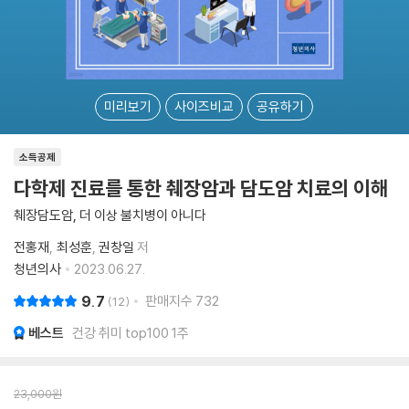
미리보기
사이즈비교
공유하기
소득공제
다학제 진료를 통한 췌장암과 담도암 치료의 이해
췌장담도암, 더 이상 불치병이 아니다
전홍재
최성훈
권창일
저
청년의사
2023.06.27.
9.7
판매지수
732
12
베스트
건강 취미 top100 1주
23,000
원