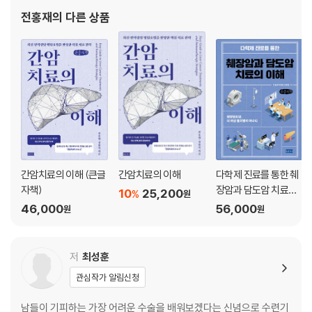
03 담도암의 원인
히 활동하고 있으며, 면역항암치료 분야의 기초·중개·임상연구를 아
전홍재
의 다른 상품
04 담도암이 생소한 또 다른 이유: 치료
우르는 성과로 다수의 특허와 기술이전을 이뤄냈다. 저서로
05 간부터 십이지장까지, 신출귀몰 담도암: 진단과 병기
06 담도암의 전통적 치료 전략
07 담도암치료 - 수술
08 담도암치료 - 항암치료
09 담도암치료 - 방사선치료
10 담도암이 무서운 이유
11 담도암치료, 새로운 전략이 필요하다
간암치료의 이해 (큰글
간암치료의 이해
다학제 진료를 통한 췌
자책)
장암과 담도암 치료의
10
25,200
%
원
이해 (큰글자책)
46,000
56,000
원
원
저
최성훈
관심작가 알림신청
남들이 기피하는 가장 어려운 수술을 배워보겠다는 신념으로 수련기