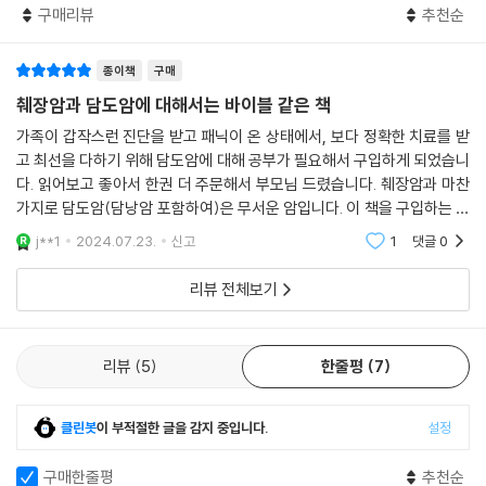
분비종양’, ‘간 육종’, ‘간 림프종’ 등 다양한 간암이 있다. 간은 다른 암들이
구매리뷰
추천순
생소한 만큼 정확한 정보가 필요한 담도암,
가장 잘 전이되는 장기 중 하나여서 다른 곳에서부터 간으로 전이된 ‘전이
환자와 보호자 눈높이에 맞춘 기초 지식부터
암’ 역시 잘 생긴다.
종이책
구매
완전관해에 이르는 실제 사례까지!
간 전이를 보일 수 있는 암들은 대장암, 위암, 췌장암, 담도암, 난소암, 유방
췌장암과 담도암에 대해서는 바이블 같은 책
암 등으로 다양하고, 이렇게 간으로 전이된 것을 이차성 간암이라 한다. 이
담도암은 생소하다. 아는 것은 고사하고 들어봤다는 사람조차 드물다. 환
가족이 갑작스런 진단을 받고 패닉이 온 상태에서, 보다 정확한 치료를 받
전이 암들은 간암의 성질을 갖는 것이 아니라 원래의 암, 즉 원발암과 같은
자 역시 담도암을 진단받으면 치료가 쉬운지 어려운지 감을 잡지 못한다.
고 최선을 다하기 위해 담도암에 대해 공부가 필요해서 구입하게 되었습니
성질을 갖는다. 예를 들어 대장암이 간으로 전이되어 암이 생겼다면 이 암
‘담도’라는 장기가 낯선 탓도 있지만, 발생자 수가 한 해에 7천 명 정도로
다. 읽어보고 좋아서 한권 더 주문해서 부모님 드렸습니다. 췌장암과 마찬
은 대장암의 성질을 가지므로 치료법 결정과 항암제 선택 역시 대장암에
비교적 드문 암이기 때문이다. 이때, 우리가 주목해야 할 부분은 담도암의
가지로 담도암(담낭암 포함하여)은 무서운 암입니다. 이 책을 구입하는 분
준해 이루어진다.
증가 폭이다. 담도암의 가장 큰 요인이 ‘고령’인 만큼 국내에서의 담도암 발
들이라면 단순한 지식 습득을 위한 케이스 보다는 저처럼 처절한 이유가
j**1
2024.07.23.
신고
1
댓글
0
--- p.217
있으신 분들이 대
생률 역시 점차 높아지고 있다.
리뷰 전체보기
육아나 교육을 떠올려볼 때, 약간의 칭찬만 해줘도 잘하는 아이가 있는가
그러나 국내 담도암 환자 및 보호자들이 얻을 수 있는 정보는 굉장히 제한
하면, 적당한 자극을 줬을 때 잘하는 아이가 있고, 절대적인 도움이 필요한
적이다. 애초에 정보 자체가 부족하기도 하지만 어렵게 찾은 관련 정보를
아이도 있다. 병도 마찬가지다. 병을 치료함에 있어 일률적인 치료는 없다.
무작정 신뢰할 수도 없다. 광고를 가장한 가짜 정보와 출처가 불분명한 허
리뷰
5
한줄평
7
어떤 병이든 그 병에 대해 더 정확하게 알고, 사례별로 세심하게 파악한 다
위성 정보가 많은 탓이다. 치료와 회복에만 집중해도 모자란 환자와 그 가
음 덤벼야만 이길 확률도 높아진다. 담도암은 그 형태나 상태, 특징이 세부
족들은 가짜 정보까지 구별해내야 하는 상황에 이르렀다.
클린봇
이 부적절한 글을 감지 중입니다.
설정
적으로 나뉘는 암종이다. 치료 전략 역시 세부적으로 나뉜다.
‘담도암에 대한 완치적 치료는 수술뿐이다’는 문구는 수십 년 전부터 최근
이런 안타까운 상황을 보다 못한 전문가 3인이 뜻을 모았다. 이들은 전국
구매한줄평
추천순
까지 대부분의 담도암 논문에 인용되고 있다. 수술 외에는 효과적인 치료