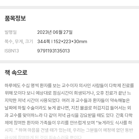
품목정보
발행일
2023년 06월 27일
쪽수, 무게, 크기
344쪽 | 152*223*30mm
ISBN13
9791193135013
책 속으로
하루에도 수십 명씩 환자를 보는 교수이자 의사인 사람들이 다학제 진료를
위해 모이다 보니 예상대로 점심시간이 희생되거나, 오후 진료가 끝난 느
지막한 저녁 시간이 사용되었다. 여러 과 교수들과 환자들이 약속해놓은
날짜에 하필 수술이라도 늦게 끝나면, 지친 몰골로 허겁지겁 들어서는 외
과 교수를 맞이하느라 다 같이 저녁 금식을 강요받을 때도 있다. 간혹 다학
제에 참여한 환자와 가족들이 우리를 안쓰럽게 보며 “늦게라도 식사를 하
시지...” 하며 마음을 건넬 때가 있는데, 우리는 그분들이 예정에 없던 동반
금식에 참여하게 된 것이 죄송스러울 뿐이다.