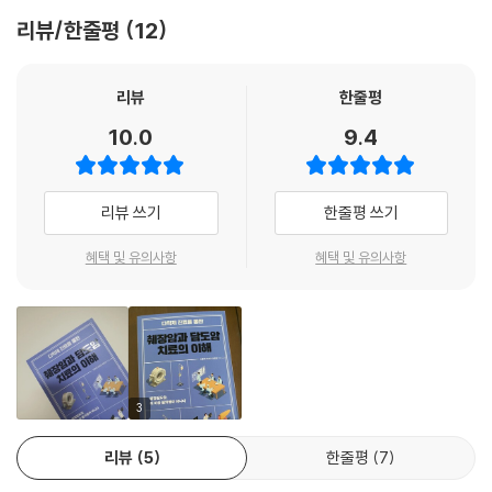
를 가지고 이를 모니터링하면서 필요하면 적절한 시기에 수술하는 전략이
어나며, ‘전신 질환’의 성격이 강해 전이도 매우 잘 된다. 더 큰 문제는 췌장
리뷰/한줄평
12
다. 전략의 선택 여부는 전적으로 환자의 상태와 치료의 진행 상황을 세심
주변에는 중요한 혈관이 많은데, 암의 침범 역시 흔해 수술이 어려운 경우
하고도 장기적으로 살펴봄에 따라 정해질 수밖에 없고, 이에 따라 치료의
가 많다는 점이다. 이때 시도해볼 수 있는 것이 ‘다학제 진료’다. 눈에 보이
질과 성적 면에서 큰 차이를 만들어낼 수 있다.
는 소견들을 바탕으로 하되 그 이면에 도사리고 있는 일들을 유추해보고,
리뷰
한줄평
--- p.128
최적의 치료 전략을 도출하기 위해서는 마땅히 여러 분야의 전문가들이 모
10.0
9.4
여야 한다.
우리나라에서 담도암은 암 발생 순위 8위인 췌장암에 이어 9위를 차지하
고 있으며, 한 해에 7천 명 정도에서 발병한다. 고령이 담도암의 가장 큰 요
실제로도 최근, 췌장암에서의 항암치료 효과는 놀랍도록 향상되었다. 이는
리뷰 쓰기
한줄평 쓰기
인인데, 우리나라에서도 고령화가 지속됨에 따라 담도암의 발생률이 점차
항암치료를 수술 혹은 방사선치료와 결합한 형태로 이어졌고 계속해서 좋
높아지고 있다. 담도암은 췌장암과 마찬가지로 발생률은 높지 않지만 치료
은 결과를 보이고 있다. 췌장암을 진단받은 어느 50세 환자는 항암치료 후
혜택 및 유의사항
혜택 및 유의사항
가 매우 어렵고, 예후도 그다지 좋지 않다. 20여 년이 넘도록 5년 생존율이
로봇수술을 통해 4년간 재발 없이 완치를 눈앞에 두고 있으며, 또 다른 60
20~30%에 정체되어 있기에 여러 방면의 변화들이 반드시 필요한 분야
세 환자 역시 항암치료 후 수술을 진행하여 5년간 건강히 지내고 있다. 그
이다.
러나 모든 환자에게 이러한 기적이 일어나는 것은 아니다. 치료 도중 의료
--- p.198
진들의 곁을 떠나기도 하고, 이미 암이 광범위하게 진행된 경우 손을 쓰지
못하기도 한다. 그러나 중요한 것은 병이 진행되어 여러 합병증이 생겼을
간에 생기는 모든 악성 종양을 간암이라 한다. 하지만 간에는 여러 종류의
때 필요한 해결책을 함께 모색하고, 비록 몇 개월 남지 않은 삶이라도 환자
3
세포들이 존재하고 그중 어느 세포에서 암이 발생하는가에 따라 각각 다른
의 남은 생을 행복하게 마감할 수 있도록 고민하고 또 고민하는 그 과정에
이름과 성질을 가진다. 흔히 우리가 말하는 간암은 정확하게 얘기하면 간
리뷰
5
한줄평
7
있다.
세포암을 의미한다. 그러나 간세포암 외에도 ‘간내 담도세포암’, ‘간 신경내