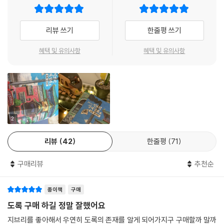
그 매력은 애니메이션 세계에만 머무르지 않고 기억 속에 깊이 남아, 마치
어딘가에 실제로 존재할 것 같은 상상을 주곤 합니다.
리뷰 쓰기
한줄평 쓰기
영화, 그 중에서 특히 애니메이션은 화면 속에 모든 세계를 그려내야 합니
혜택 및 유의사항
혜택 및 유의사항
다. 바꿔 말하면 이것은 이상(理想)을 비추는 장치라고 할 수 있습니다. 그
중에는 공상으로 만들어낸 건축물이 있습니다. 하지만 단순한 공상과는 다
릅니다. 현실 세계를 주의 깊게 관찰한 다음 등장인물의 생활과 시대를 충
분히 검증해 디자인하게 됩니다. 따라서 등장인물과 깊은 관계가 형성 되
며 영화 속 건축물의 매력 또한 한층 돋보이게 되는 것입니다.
2
우리가 사는 현실세계도 마찬가지입니다. 사람들은 모두 수많은 문화와 환
리뷰
42
한줄평
71
경에 맞춰 지은 건물 안에서 생활하고 있습니다.
금번 전시회의 작품을 계기로 인간과 밀접한 관계가 있는 건물의 매력을
구매리뷰
추천순
충분히 느낄 수 있기 바랍니다.
종이책
구매
-스튜디오 지브리-
도록 구매 하길 정말 잘했어요
지브리를 좋아해서 우연히 도록의 존재를 알게 되어가지구 구매할까 말까