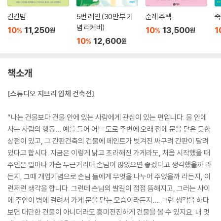
긴긴밤
5번 레인 (30만 부 기
순례 주택
죽
념 리커버)
10
11,250
10
13,500
1
%
%
원
원
10
12,600
%
원
책소개
[스튜디오 지브리 입체 건축전]
“나는 건물보다 건물 안에 있는 사람에게 관심이 있는 편입니다. 물 안에
사는 사람의 행동… 예를 들어 어느 도로 주변에 오래 전에 문을 닫은 듯한
상점이 있고, 그 간판건축의 건물에 페인트가 벗겨진 싸구려 간판이 달려
있다고 합시다. 지금은 이렇게 낡고 초라해진 가게라도, 처음 시작했을 때
주인은 얼마나 가슴 두근거리며 손님이 많았으면 좋겠다고 생각했을까 라
든지, 그때 개업기념으로 손님 들에게 무엇을 나누어 주었을까 라든지, 이
런저런 생각을 합니다. 그런데 손님의 발길이 점점 뜸해지고, 그러는 사이
에 주인이 병에 걸려서 가게 문을 닫는 모습이라든지…. 그런 생각을 하다
보면 대단한 건물이 아니더라도 흥미진진하게 건물을 볼 수 있지요. 내 멋