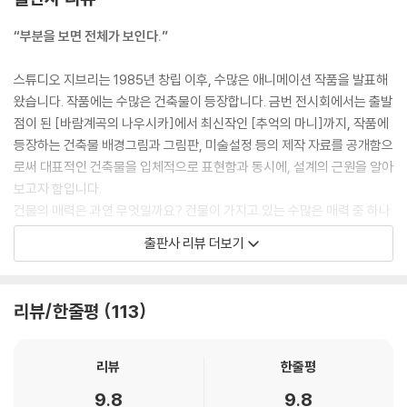
“부분을 보면 전체가 보인다.”
스튜디오 지브리는 1985년 창립 이후, 수많은 애니메이션 작품을 발표해
왔습니다. 작품에는 수많은 건축물이 등장합니다. 금번 전시회에서는 출발
점이 된 [바람계곡의 나우시카]에서 최신작인 [추억의 마니]까지, 작품에
등장하는 건축물 배경그림과 그림판, 미술설정 등의 제작 자료를 공개함으
로써 대표적인 건축물을 입체적으로 표현함과 동시에, 설계의 근원을 알아
보고자 함입니다.
건물의 매력은 과연 무엇일까요? 건물이 가지고 있는 수많은 매력 중 하나
는 인간과의 접점이라 생각합니다. 건물은 인간의 생활에 빼놓을 수 없는
출판사 리뷰 더보기
존재입니다. 그런데 최신 건물은 본래의 매력에서 멀어지고, 인간과 아득
한 거리마저 있는 것처럼 여겨집니다. 늘 가장 가까이 있기에 간과하는 것
중 하나로, 자칫하면 잊기 쉬운 것이기도 합니다.
리뷰/한줄평
113
한편 스튜디오 지브리는 지금까지 애니메이션이라는 가상의 세계 속에서
수많은 건축물을 만들어 왔습니다. 목욕탕을 비롯해 카르티에라탱, 하울의
리뷰
한줄평
움직이는 성, 만복사, 구초키 빵집, 사쓰키와 메이의 집, 라퓨타 성 등 매 작
9.8
9.8
품마다 이야기 속 특징이 되는 개성적인 건축물을 디자인해 온 것입니다.