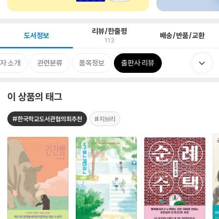
리뷰/한줄평
도서정보
배송/반품/교환
113
자 소개
관련분류
품목정보
출판사 리뷰
이 상품의 태그
#한국학교도서관협의회추천
#지브리