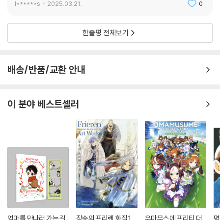
l******s
2025.03.21.
0
한줄평 전체보기
배송/반품/교환 안내
이 분야 베스트셀러
엄마를 만나러 가는 길 :
장송의 프리렌 화집 1
우마무스메 프리티 더
명