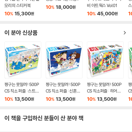
모리의 스티커북
비 아트웍스 Vol.01
스
10
18,000
%
원
10
15,300
10
45,000
1
%
%
원
원
이 분야 신상품
짱구는 못말려! 500P
짱구는 못말려! 500P
짱구는 못말려! 500P
짱
CS 직소 퍼즐 : 스트라
CS 직소 퍼즐 : 신혼여
CS 직소퍼즐 : 히어로
C
이커
행 허리케인
탄생
의
10
13,500
10
13,500
10
13,500
1
%
%
%
원
원
원
이 책을 구입하신 분들이 산 분야 책