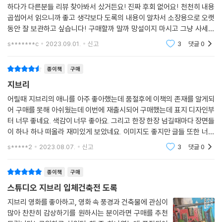
하다가 다른분들 리뷰 찾아봐서 샀거든요! 진짜 후회 없어요! 천천히 내용
곱씹어서 읽으니까 좋고 생각보다 도록의 내용이 알차서 소장용으로 오랫
동안 잘 보관하고 싶습니다! 구매할까 말까 망설이지 마시고 그냥 사세요
진짜 뿌듯하거든요 주변에 지브리 좋아하시는분 들에게 선물로 줘도 감격
s*******c
2023.09.01.
신고
3
댓글
0
할것 같아요
종이책
구매
지브리
어릴때 지브리의 애니를 아주 좋아했는데 품절후에 이책의 존재를 알게되
어 구매를 못해 아쉬웠는데 이번에 재출시되어 구매했는데 표지 디자인부
터 너무 좋네요. 색감이 너무 좋아요. 그리고 한장 한장 넘길때마다 장면들
이 하나 하나 떠올라 재미있게 보았네요. 이미지도 좋지만 글들 또한 너무
좋아요. 가볍게 읽기에 너무 좋습니다. 지브리영화를 좋아하신다면 백번
s*****2
2023.08.07.
신고
3
댓글
0
추천합니다.
종이책
구매
스튜디오 지브리 입체건축전 도록
지브리 영화를 좋아하고, 영화 속 풍경과 건축물에 관심이
많아 찬찬히 감상하기를 원하시는 분이라면 구매를 추천