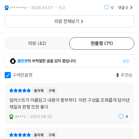
그림들은 장인의 작품들이나 다름없다
l******e
2026.04.07.
신고
0
댓글
0
리뷰 전체보기
리뷰
42
한줄평
71
클린봇
이 부적절한 글을 감지 중입니다.
설정
구매한줄평
추천순
종이책
구매
일러스트가 아름답고 내용이 풍부하다. 이런 구성을 조화롭게 담아낸
재질과 판형 또한 좋다.
d***c
2023.08.22.
4
종이책
구매