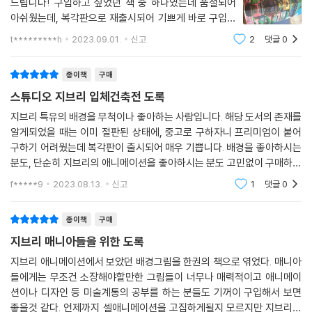
드립니다! 구입하고 싶었던 책 중 하나였는데 품절되어
아쉬웠는데, 복각판으로 재출시되어 기쁘게 바로 구입했
습니다. 겉면 표지부터 큼지막하게 볼 수 있는 구성이라
t*********h
2023.09.01.
신고
2
댓글
0
책의 첫장을 넘기기 전에 표지부터 감상했습니다. "나는
건물보다 건물 안에 있는 사람에게 관심이 있
종이책
구매
스튜디오 지브리 입체건축전 도록
지브리 특유의 배경을 무척이나 좋아하는 사람입니다. 해당 도서의 존재를
알게되었을 때는 이미 절판된 상태에, 중고로 구하자니 프리미엄이 붙어
구하기 어려웠는데 복각판이 출시되어 매우 기쁩니다. 배경을 좋아하시는
분도, 단순히 지브리의 애니메이션을 좋아하시는 분도 고민없이 구매하실
수 있을만한 책이라고 생각합니다. 스케치마저 정말 아름답습니다...
f*****9
2023.08.13.
신고
1
댓글
0
종이책
구매
지브리 매니아들을 위한 도록
지브리 애니메이션에서 보았던 배경그림을 한권의 책으로 엮었다. 매니아
들에게는 무조건 소장해야할만한 그림들이 너무나 매력적이고 애니메이
션이나 디자인 등 미술계통의 공부를 하는 분들도 기꺼이 구입해서 보면
좋을것 같다. 언제까지 셀애니메이션을 고집하게될지 모르지만 지브리의