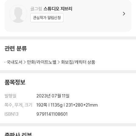
『게드전기 : 어스시의 전설』 / 68
『마루 밑 아리에티』 / 72
글그림
스튜디오 지브리
『귀를 기울이면』 / 78
관심작가 알림신청
『벼랑 위의 포뇨』 / 82
『하울의 움직이는 성』 / 88
『마녀 배달부 키키』 / 98
『붉은 돼지』 / 106
관련 분류
『센과 치히로의 행방불명』 / 112
『모노노케 히메』 / 122
국내도서
만화/라이트노벨
화보집/캐릭터 상품
『폼포코 너구리 대작전』 / 128
『추억은 방울방울』 / 132
『이웃집 토토로』 / 138
품목정보
『천공의 성 라퓨타』 / 148
『바람계곡의 나우시카』 / 158
발행일
2023년 07월 11일
스튜디오 지브리와 후지모리 데루노부, 그리고 에도 도쿄 건축박물관 하
쪽수, 무게, 크기
192쪽 | 1135g | 231*280*21mm
야카와 노리코 / 166
ISBN13
9791141108601
영화와 건축을 잇는 기억과 무의식의 세계 대담 후지모리 데루노부 × 미야
자키 하야오 / 172
인용문헌 / 190
출판사 리뷰