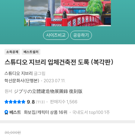
사이즈비교
공유하기
소득공제
베스트셀러
스튜디오 지브리 입체건축전 도록 (복각판)
스튜디오 지브리
글그림
학산문화사(단행본)
2023.07.11.
원서
ジブリの立體建造物展圖錄 復刻版
9.8
판매지수
1,566
113
베스트
화보집/캐릭터 상품
16위
국내도서 top100 1주
30,000
원