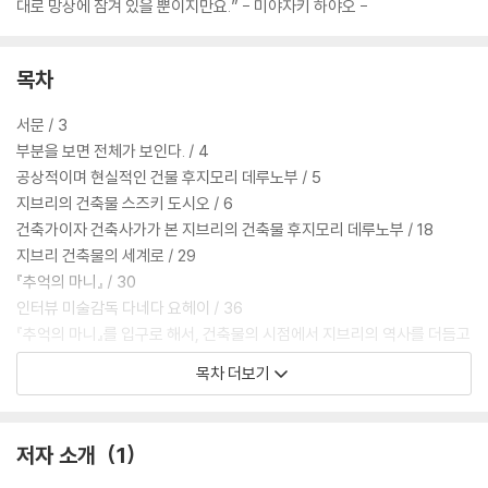
대로 망상에 잠겨 있을 뿐이지만요.” - 미야자키 하야오 -
목차
서문 / 3
부분을 보면 전체가 보인다. / 4
공상적이며 현실적인 건물 후지모리 데루노부 / 5
지브리의 건축물 스즈키 도시오 / 6
건축가이자 건축사가가 본 지브리의 건축물 후지모리 데루노부 / 18
지브리 건축물의 세계로 / 29
『추억의 마니』 / 30
인터뷰 미술감독 다네다 요헤이 / 36
『추억의 마니』를 입구로 해서, 건축물의 시점에서 지브리의 역사를 더듬고
싶었습니다.
목차 더보기
『바람이 분다』 / 38
『가구야공주 이야기』 / 46
『알프스 소녀 하이디』 / 54
저자 소개
1
『코쿠리코 언덕에서』 / 60