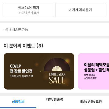
예스24에 팔기
내 가게에서 팔기
바이백 신청 불가
국내배송만 가능
이 분야의 이벤트
3
리뷰/한줄평
상품정보
배송/반품/교환
0