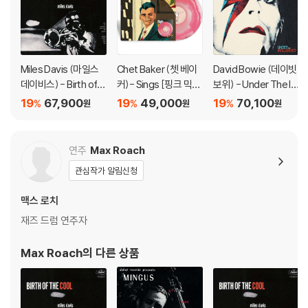
※ 반품/교환 안내
1) 불량으로 인한 반품/교환 요청 시에는 불량 확인을 위해 개봉 시의 동영
상을 요청할 수 있으며, 동영상이 없는 경우 반품/교환이 제한될 수 있습니
다.
Miles Davis (마일스
Chet Baker (쳇 베이
David Bowie (데이빗
관련 사진과 동영상 및 재생 기기 모델명을 첨부하여 첨부하여 고객센터에
데이비스) - Birth of t
커)- Sings [핑크 믹스
보위) - Under The In
문의 바랍니다.
he Cool [SACD Hybr
실버 컬러 LP]
fluence ? [2LP]
19
67,900
19
49,000
19
70,100
%
%
%
원
원
원
2) LP는 잦은 배송 과정에서 재킷에 손상이 발생할 가능성이 높고 재판매
id]
가 어려우므로 신중한 구매를 부탁드립니다.
연주
Max Roach
관심작가 알림신청
맥스 로치
재즈 드럼 연주자
Max Roach
의 다른 상품