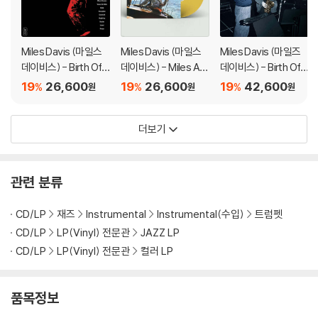
Miles Davis (마일스
Miles Davis (마일스
Miles Davis (마일즈
데이비스) - Birth Of
데이비스) - Miles Ah
데이비스) - Birth Of
The Cool [옐로우 컬
ead [옐로우 컬러 LP]
The Cool [레드 컬러
19
26,600
19
26,600
19
42,600
%
%
%
원
원
원
러 LP]
LP]
더보기
관련 분류
CD/LP
재즈
Instrumental
Instrumental(수입)
트럼펫
CD/LP
LP(Vinyl) 전문관
JAZZ LP
CD/LP
LP(Vinyl) 전문관
컬러 LP
품목정보