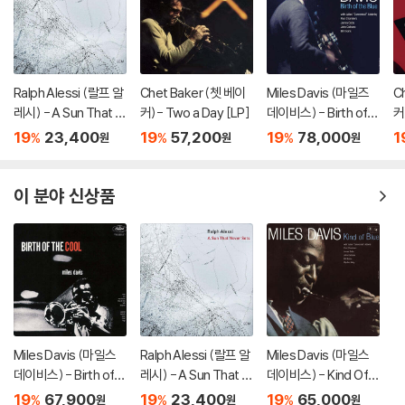
Ralph Alessi (랄프 알
Chet Baker (쳇 베이
Miles Davis (마일즈
C
레시) - A Sun That N
커)- Two a Day [LP]
데이비스) - Birth of t
커)
ever Sets
he Blue [LP]
19
23,400
19
57,200
19
78,000
1
%
%
%
원
원
원
이 분야 신상품
Miles Davis (마일스
Ralph Alessi (랄프 알
Miles Davis (마일스
데이비스) - Birth of t
레시) - A Sun That N
데이비스) - Kind Of B
he Cool [SACD Hybr
ever Sets
lue [2 SACD Hybrid]
19
67,900
19
23,400
19
65,000
%
%
%
원
원
원