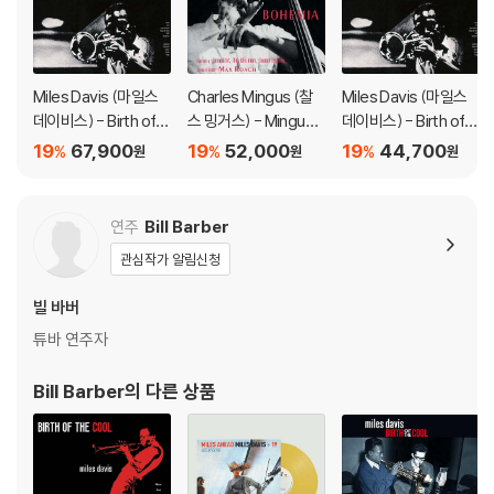
Miles Davis (마일스
Charles Mingus (찰
Miles Davis (마일스
데이비스) - Birth of t
스 밍거스) - Mingus
데이비스) - Birth of t
he Cool [SACD Hybr
At The Bohemia [L
he Cool [UHQ-CD]
19
67,900
19
52,000
19
44,700
%
%
%
원
원
원
id]
P]
연주
Bill Barber
관심작가 알림신청
빌 바버
튜바 연주자
Bill Barber
의 다른 상품