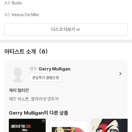
재생이 불안정한 경우 스태빌라이저를 사용하시면 좀 더 안정적인 재생이
A4
Budo
가능합니다.
A5
Venus De Milo
2) 재생 음역의 왜곡을 최소화 하고 반복 재생시에도 최대한 일관되게 유
지되도록 디스크 센터 홀 구경이 작게 제작되는 경우가 있습니다. 턴테이
디스크 더보기
블 스핀들에 맞지 않는 경우에는 전용 제품 등을 이용하여 센터 홀을 조정
하시면 해결됩니다.
3) 디스크에 미세한 잔 흠집이 남아있거나 인쇄 면이 깨끗하지 않은 경우
아티스트 소개
6
가 있으며, 이는 상품의 불량이 아닙니다. 단, 재생에 이상이 있는 경우에는
불량으로 인한 반품/교환이 가능합니다
연주
Gerry Mulligan
※ 컬러 디스크
관심작가 알림신청
아래에 해당하는 경우는 불량이 아니므로 개봉 후 반품/교환이 불가합니
다.
게리 멀리건
1) 컬러 디스크는 웹 이미지와 실제 색상이 차이가 날 수 있습니다.
재즈 색소폰, 클라리넷 연주자
2) 컬러 디스크의 특성상 제작 공정시 앨범마다 색상 차이가 나는 경우도
있습니다.
Gerry Mulligan
의 다른 상품
3) 컬러 디스크는 제작 과정에서 다른 색상 염료가 섞여 얼룩과 번짐, 반점
등이 발생할 수 있습니다.