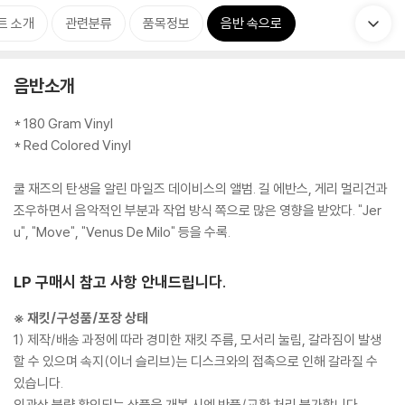
트 소개
관련분류
품목정보
음반 속으로
음반소개
* 180 Gram Vinyl
* Red Colored Vinyl
쿨 재즈의 탄생을 알린 마일즈 데이비스의 앨범. 길 에반스, 게리 멀리건과
조우하면서 음악적인 부분과 작업 방식 쪽으로 많은 영향을 받았다. "Jer
u", "Move", "Venus De Milo" 등을 수록.
LP 구매시 참고 사항 안내드립니다.
※ 재킷/구성품/포장 상태
1) 제작/배송 과정에 따라 경미한 재킷 주름, 모서리 눌림, 갈라짐이 발생
할 수 있으며 속지(이너 슬리브)는 디스크와의 접촉으로 인해 갈라질 수
있습니다.
외관상 불량 확인되는 상품을 개봉 시엔 반품/교환 처리 불가합니다.