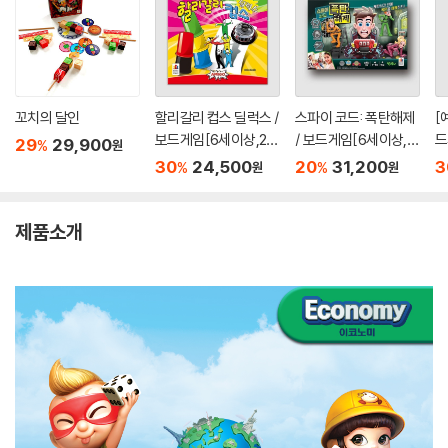
꼬치의 달인
할리갈리 컵스 딜럭스 /
스파이 코드: 폭탄해제
[
보드게임[6세이상,2~
/ 보드게임[6세이상,1
드
29
29,900
%
원
4인]
~6명]
이
30
24,500
20
31,200
3
%
%
원
원
제품소개