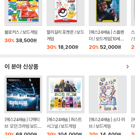
블로커스 / 보드게임
할리갈리 포켓몬 / 보드
[예스24배송] 스플렌
스
게임
더 / 보드게임[10세이
/
30
38,500
%
원
상,2인~4인]
~
30
18,200
20
52,000
2
%
%
원
원
이 분야 신상품
[예스24배송] 디텍티
[예스24배송] 퍼스트
[예스24배송] 소다 러
[
브: 모던 크라임 보드게
시그널 / 보드게임
브 / 보드게임
다
임 / 보드게임
20
68,000
20
104,000
20
14,400
2
%
%
%
원
원
원