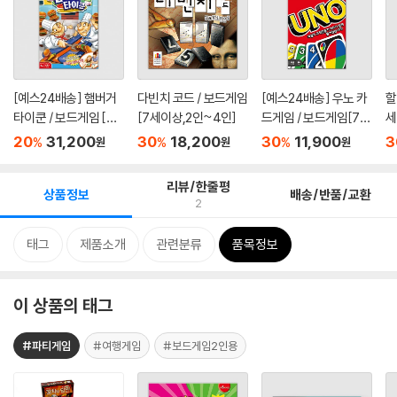
[예스24배송] 햄버거
다빈치 코드 / 보드게임
[예스24배송] 우노 카
할
타이쿤 / 보드게임 [만
[7세이상,2인~4인]
드게임 / 보드게임[7세
세
6세...
이상...
20
31,200
30
18,200
30
11,900
3
%
%
%
원
원
원
리뷰/한줄평
상품정보
배송/반품/교환
2
태그
제품소개
관련분류
품목정보
이 상품의 태그
#파티게임
#여행게임
#보드게임2인용