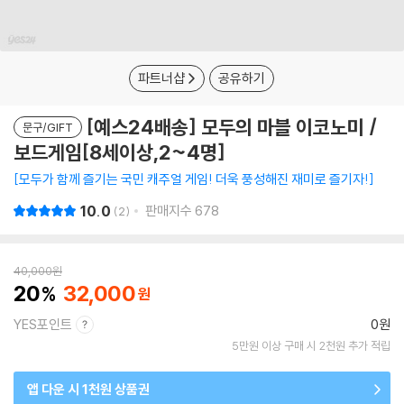
파트너샵
공유하기
[예스24배송] 모두의 마블 이코노미 /
문구/GIFT
보드게임[8세이상,2~4명]
모두가 함께 즐기는 국민 캐주얼 게임! 더욱 풍성해진 재미로 즐기자!
10.0
판매지수
678
2
40,000
원
20
32,000
YES포인트
0원
5만원 이상 구매 시 2천원 추가 적립
앱 다운 시 1천원 상품권