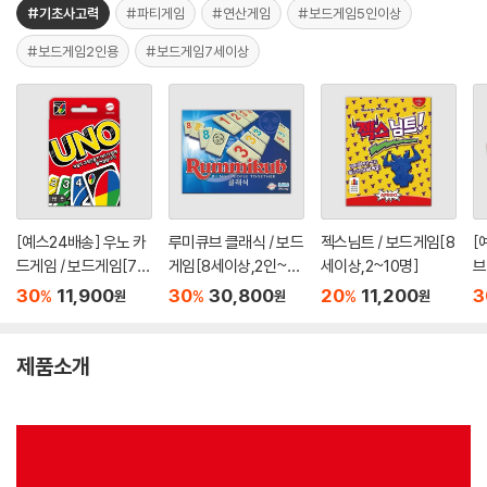
#기초사고력
#파티게임
#연산게임
#보드게임5인이상
#보드게임2인용
#보드게임7세이상
[예스24배송] 우노 카
루미큐브 클래식 / 보드
젝스님트 / 보드게임[8
[
드게임 / 보드게임[7세
게임[8세이상,2인~4
세이상,2~10명]
브
이상,2인~10인]
인]
[
30
11,900
30
30,800
20
11,200
3
%
%
%
원
원
원
제품소개