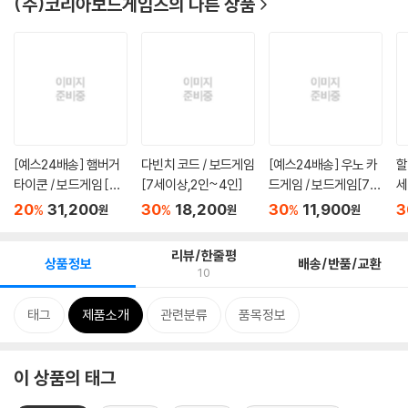
(주)코리아보드게임즈
의 다른 상품
[예스24배송] 햄버거
다빈치 코드 / 보드게임
[예스24배송] 우노 카
할
타이쿤 / 보드게임 [만
[7세이상,2인~4인]
드게임 / 보드게임[7세
세
6세...
이상...
20
31,200
30
18,200
30
11,900
3
%
%
%
원
원
원
리뷰/한줄평
상품정보
배송/반품/교환
10
태그
제품소개
관련분류
품목정보
이 상품의 태그