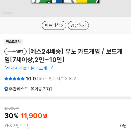
파트너샵
공유하기
베스트셀러
[예스24배송] 우노 카드게임 / 보드게
문구/GIFT
임[7세이상,2인~10인]
전 세계가 즐기는 카드게임!
10.0
판매지수
3,522
10
주간베스트
유아동
23위
17,000
원
30
11,900
YES포인트
0원