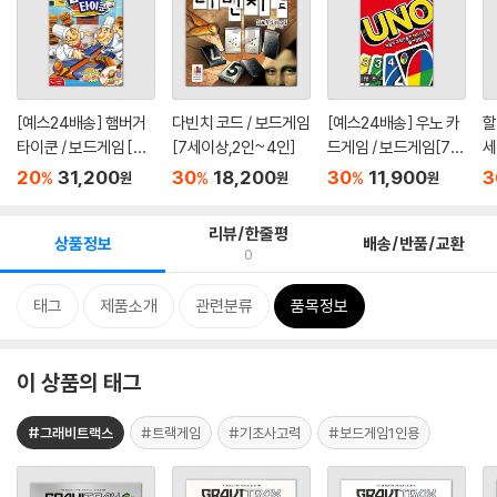
[예스24배송] 햄버거
다빈치 코드 / 보드게임
[예스24배송] 우노 카
할
타이쿤 / 보드게임 [만
[7세이상,2인~4인]
드게임 / 보드게임[7세
세
6세...
이상...
20
31,200
30
18,200
30
11,900
3
%
%
%
원
원
원
리뷰/한줄평
상품정보
배송/반품/교환
0
태그
제품소개
관련분류
품목정보
이 상품의 태그
#그래비트랙스
#트랙게임
#기초사고력
#보드게임1인용