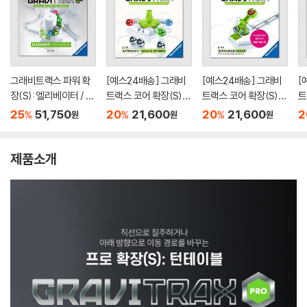
그래비트랙스 파워 확
[예스24배송] 그래비
[예스24배송] 그래비
[
장(S): 엘리베이터 / 마
트랙스 코어 확장(S):
트랙스 코어 확장(S):
트
블런[8세이상,1인이
볼&스피너 / 마블런[8
스쿠프 / 마블런[8세이
버
25
51,750
20
21,600
20
21,600
2
%
%
%
원
원
원
상]
세이상,1인이상]
상,1인이상]
상
제품소개