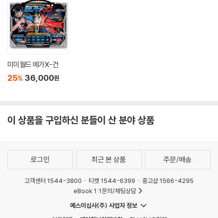
미미월드 메가X-건
25
36,000
%
원
이 상품을 구입하신 분들이 산 분야 상품
로그인
최근 본 상품
주문/배송
고객센터 1544-3800
티켓 1544-6399
중고샵 1566-4295
eBook 1:1문의/채팅상담
예스이십사(주) 사업자 정보