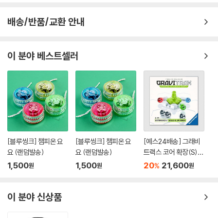
배송/반품/교환 안내
이 분야 베스트셀러
[블루씽크] 챔피온 요
[블루씽크] 챔피온 요
[예스24배송] 그래비
요 (랜덤발송)
요 (랜덤발송)
트랙스 코어 확장(S):
볼&스피너 / 마블런[8
1,500
1,500
20
21,600
%
원
원
원
세이상,1인이상]
이 분야 신상품