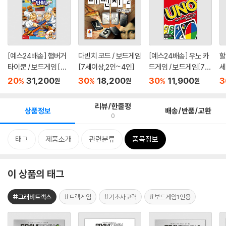
[예스24배송] 햄버거
다빈치 코드 / 보드게임
[예스24배송] 우노 카
할
타이쿤 / 보드게임 [만
[7세이상,2인~4인]
드게임 / 보드게임[7세
세
6세...
이상...
20
31,200
30
18,200
30
11,900
3
%
%
%
원
원
원
리뷰/한줄평
상품정보
배송/반품/교환
0
태그
제품소개
관련분류
품목정보
이 상품의 태그
#그래비트랙스
#트랙게임
#기초사고력
#보드게임1인용