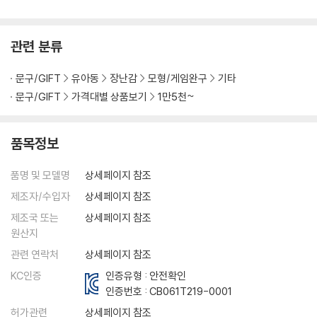
관련 분류
문구/GIFT
유아동
장난감
모형/게임완구
기타
문구/GIFT
가격대별 상품보기
1만5천~
품목정보
품명 및 모델명
상세페이지 참조
제조자/수입자
상세페이지 참조
제조국 또는
상세페이지 참조
원산지
관련 연락처
상세페이지 참조
KC인증
인증유형 : 안전확인
인증번호 :
CB061T219-0001
허가관련
상세페이지 참조