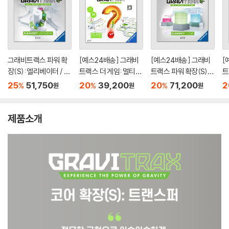
그래비트랙스 파워 확
[예스24배송] 그래비
[예스24배송] 그래비
[
장(S): 엘리베이터 / 마
트랙스 더 게임: 멀티폼
트랙스 파워 확장(S):
트
블런[8세이상,1인이
/ 보드게임
라이트 / 보드게임
볼
25
51,750
20
39,200
20
71,200
2
%
%
%
원
원
원
상]
세
제품소개