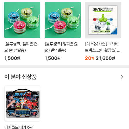
[블루씽크] 챔피온 요
[블루씽크] 챔피온 요
[예스24배송] 그래비
요 (랜덤발송)
요 (랜덤발송)
트랙스 코어 확장(S):
볼&스피너 / 마블런[8
1,500
1,500
20
21,600
%
원
원
원
세이상,1인이상]
이 분야 신상품
미미월드 메가X-건