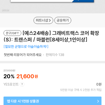
파트너샵
공유하기
[예스24배송] 그래비트랙스 코어 확장
문구/GIFT
(S): 트랜스퍼 / 마블런[8세이상,1인이상]
절묘한 균형으로 아슬아슬하게!
첫번째 리뷰어가 되어주세요
판매지수
138
27,000
원
20
21,600
YES포인트
0원
5만원 이상 구매 시 2천원 추가 적립
앱 다운 시 1천원 상품권