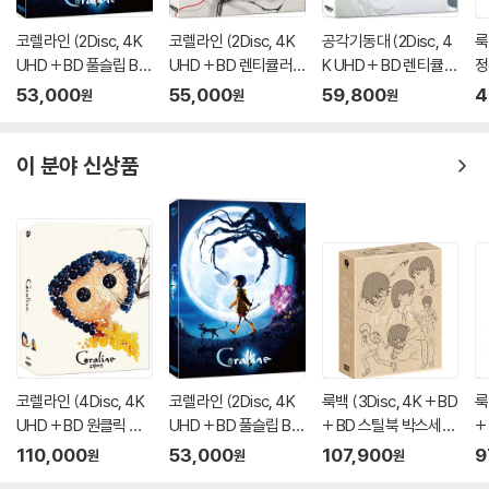
코렐라인 (2Disc, 4K
코렐라인 (2Disc, 4K
공각기동대 (2Disc, 4
룩
UHD + BD 풀슬립 B T
UHD + BD 렌티큘러
K UHD + BD 렌티큘러
정
ype 500장 한정판) :
풀슬립 A Type 700장
풀슬립 스틸북 한정판
53,000
55,000
59,800
4
원
원
원
블루레이
한정판) : 블루레이
A Type) : 블루레이
이 분야 신상품
코렐라인 (4Disc, 4K
코렐라인 (2Disc, 4K
룩백 (3Disc, 4K + BD
룩
UHD + BD 원클릭 박
UHD + BD 풀슬립 B T
+ BD 스틸북 박스세트
+
스 C Type 400장 한
ype 500장 한정판) :
한정판) : 블루레이
한
110,000
53,000
107,900
9
원
원
원
정판) : 블루레이
블루레이