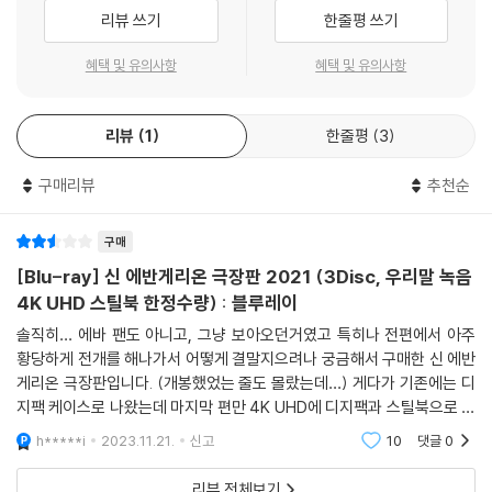
리뷰 쓰기
한줄평 쓰기
혜택 및 유의사항
혜택 및 유의사항
리뷰
1
한줄평
3
구매리뷰
추천순
구매
[Blu-ray] 신 에반게리온 극장판 2021 (3Disc, 우리말 녹음
4K UHD 스틸북 한정수량) : 블루레이
솔직히… 에바 팬도 아니고, 그냥 보아오던거였고 특히나 전편에서 아주
황당하게 전개를 해나가서 어떻게 결말지으려나 궁금해서 구매한 신 에반
게리온 극장판입니다. (개봉했었는 줄도 몰랐는데…) 게다가 기존에는 디
지팩 케이스로 나왔는데 마지막 편만 4K UHD에 디지팩과 스틸북으로 나
와버려서 통일성을 유지할까 고민하다가 어차피 전에 샀던 것들은 우리말
h*****i
2023.11.21.
신고
10
댓글
0
녹음도 안들어간 버전
리뷰 전체보기