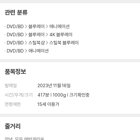
인을 위해 개봉 시의 동영상을 요청할 수 있으며, 동영상이 없는 경우 교
환/반품이 제한될 수 있습니다.
관련 분류
※ 디스크 재생 불량
DVD/BD
블루레이
애니메이션
1) 기기 문제로 인해 발생하는 재생 불량 현상에 대해서는 반품/교환이 불
DVD/BD
블루레이
4K 블루레이
가하니 최신 소프트웨어로 업데이트된 DVD/BD 전용 기기에서 재생하실
DVD/BD
스틸북샵
스틸북 블루레이
것을 권유해 드립니다.
DVD/BD
애니메이션
2) 정전기와 먼지로 인해 재생이 원활하지 않은 경우가 있습니다. 디스크
를 마른 천으로 닦으시거나, DVD 클리너 등 전용 제품을 이용하면 대부분
해결됩니다.
품목정보
3) 일부 PC 연결형 ODD의 경우 호환 상의 문제로 정상적인 디스크도 재
생이 불가능한 경우가 있습니다. 독립형 전용 플레이어 사용을 권장드리
발매일
2023년 11월 16일
며, ODD 사용으로 인한 재생 불량의 경우 교환 시에도 동일한 오류가 발
시간/무게/크기
417분 | 1000g | 크기확인중
생할 수 있음을 알려드립니다.
연령제한
15세 이용가
※ 디스크 외관 불량
디스크에 미세한 잔 흠집이 남아있거나 인쇄 면이 깨끗하지 않은 경우가
줄거리
있으며, 상품의 불량이 아닙니다. 단, 재생에 이상이 있는 경우에는 불량으
로 인한 반품/교환이 가능합니다.
안녕, 모든 에반게리온