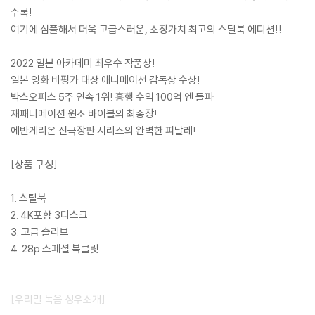
수록!
여기에 심플해서 더욱 고급스러운, 소장가치 최고의 스틸북 에디션!!
2022 일본 아카데미 최우수 작품상!
일본 영화 비평가 대상 애니메이션 감독상 수상!
박스오피스 5주 연속 1위! 흥행 수익 100억 엔 돌파
재패니메이션 원조 바이블의 최종장!
에반게리온 신극장판 시리즈의 완벽한 피날레!
[상품 구성]
1. 스틸북
2. 4K포함 3디스크
3. 고급 슬리브
4. 28p 스페셜 북클릿
[우리말 녹음 성우소개]