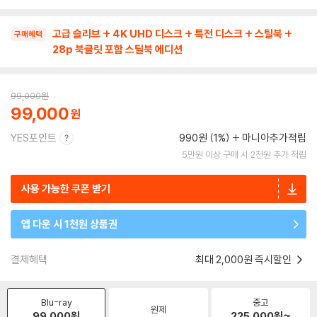
고급 슬리브 + 4K UHD 디스크 + 특전 디스크 + 스틸북 +
구매혜택
28p 북클릿 포함 스틸북 에디션
99,000
원
99,000
YES포인트
990원 (1%)
마니아추가적립
5만원 이상 구매 시 2천원 추가 적립
사용 가능한 쿠폰 받기
앱 다운 시 1천원 상품권
결제혜택
최대 2,000원 즉시할인
Blu-ray
중고
원제
99,000
원
225,000
원~