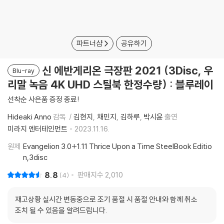
파트너샵
공유하기
신 에반게리온 극장판 2021 (3Disc, 우
Blu-ray
리말 녹음 4K UHD 스틸북 한정수량) : 블루레이
선착순 사은품 증정 종료!
Hideaki Anno
감독
김현지
채민지
김하루
박시윤
출연
미라지 엔터테인먼트
2023.11.16.
원제
Evangelion 3.0+1.11 Thrice Upon a Time SteelBook Editio
n,3disc
8.8
판매지수
2,010
4
재고상황 실시간 변동중으로 조기 품절 시 품절 안내와 함께 취소
조치 될 수 있음을 알려드립니다.