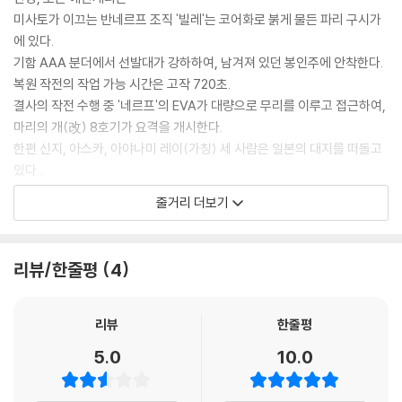
미사토가 이끄는 반네르프 조직 '빌레'는 코어화로 붉게 물든 파리 구시가
※ 교환/반품 안내
에 있다.
1) 불량으로 인한 교환/반품 요청 시에는 불량 확인을 위해 개봉 시의 동영
기함 AAA 분더에서 선발대가 강하하여, 남겨져 있던 봉인주에 안착한다.
상을 요청할 수 있으며, 동영상이 없는 경우 교환/반품이 제한될 수 있습니
복원 작전의 작업 가능 시간은 고작 720초.
다.
결사의 작전 수행 중 '네르프'의 EVA가 대량으로 무리를 이루고 접근하여,
관련 사진과 동영상 및 재생 기기 모델명을 첨부하여 첨부하여 고객센터에
마리의 개(改) 8호기가 요격을 개시한다.
문의 바랍니다.
한편 신지, 아스카, 아야나미 레이(가칭) 세 사람은 일본의 대지를 떠돌고
2) 사양 오인지, 오 구매, 변심 사유로의 반품은 제품 개봉 전에만 운임비
있다...
부담 후 처리 가능합니다.
3) 스틸북 한정판, 초회 한정판의 경우 제작 수량이 한정되어 있고, 택배
줄거리 더보기
*상기 블루레이의 스펙 및 구성, 디자인 등은 원작자의 감수 결과 및 제작
이동 과정에서의 손상이 발생하면, 재 판매가 어려우므로 신중한 구매 선
사정으로 인해 변경될 수 있는 점 미리 양해 부탁드립니다.
택을 부탁드립니다.
4) 한정판 상품의 변심, 오구매로 인한 반품은 회송된 상품의 상태 확인 후
리뷰/한줄평
4
진행이 가능합니다. 택배 이동 중 파손이 발생하지 않도록 완충 포장을 부
탁드립니다.
리뷰
한줄평
5.0
10.0