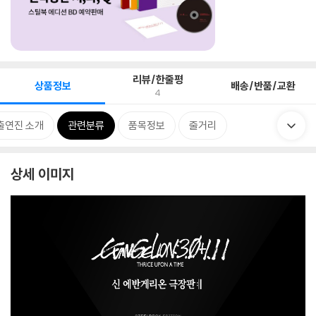
리뷰/한줄평
상품정보
배송/반품/교환
4
출연진 소개
관련분류
품목정보
줄거리
상세 이미지