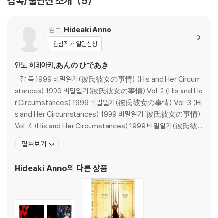
감독/출연진 소개
5
[뉴뿌까] 칭 역
편 155 min 디 스 크: 3disc [4K UHD Blu-ray (1disc) + Blu-ray (2di
[월척! 바헌터] 포테펭 역
sc)] 관람등급: 15세이상 관람가 구성 [DISC.1] - 본 편 [DISC.2] - 특전
영상 *Teaser 1 *Teaser 2 *Teaser 2.5 *Teaser 2' *Teaser 3 *Tr
감독
Hideaki Anno
카츠라기 미사토 CV 김현지
ailer *Trailer Updated *Trailer Updated 2 *Trailer Updated 3 *
관심작가 알림신청
대표작
Additional Trailer A *Additional Trailer B *15sec A *15sec A Up
[케이온!] 나카노 아즈사 역
dated *15sec A Updated - Kinro :2.22 *15sec A Updated - Kinr
안노 히데아키,あんの ひであき
[꿈빛 파티시엘] 감딸기 역
o :3.33 *15sec A Updated 2 *15sec A Now Showing *15sec B
- 감 독 1999 비밀일기(彼氏彼女の事情) (His and Her Circum
[원피스] 토니 토니 쵸파 역
*:3.333 - Trailer Updated *:3.333 - Trailer Updated 2 *:3.333
stances) 1999 비밀일기(彼氏彼女の事情) Vol. 2 (His and He
[토라도라!] 쿠시에다 미노리 역
- Trailer Updated 3 *Promotion Reel for SNS Character Promo
r Circumstances) 1999 비밀일기(彼氏彼女の事情) Vol. 3 (Hi
tion Reel Shinji Ikari Character Promotion Reel ReiAyanami / te
s and Her Circumstances) 1999 비밀일기(彼氏彼女の事情)
마키나미 마리 일러스트리어스 CV 김율
ntative name: ReiAyanami Character Promotion Reel AsukaShi
Vol. 4 (His and Her Circumstances) 1999 비밀일기(彼氏彼
대표작
kinami Langley Character Promotion Reel Mari Makinami Illustri
女の事情) Vol. 5 (His and Her Circumstances) 1999 비밀일
펼쳐보기
[보루토] 보루토 역
ous Character Promotion Reel KaworuNagisa Character Prom
기(彼氏彼女の事情) Vol. 6 (His and H
[스타워즈] 레이 역
otion Reel Misato Katsuragi *현재의 에반게리온 Message for Kin
Hideaki Anno
의 다른 상품
[우주의 전사 쉬라] 쉬라 역
ro Megumi Ogata Ver. Message for Kinro Megumi Hayashibara
[요괴 워치] 백멍이 역
Ver. Message for Kinro Kotono Mitsuishi Ver. Message for ANN
Maaya Sakamoto Message for ANN Kotono Mitsuishi Messag
e for ANN Yuriko Yamaguchi Message for ANN Fumihiko Tachik
DVD/ Blu-ray 구매시 참고 사항 안내드립니다.
i Message for ANN Motomu Kiyokawa Message for ANN Tomo