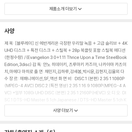
이카리 신지 CV 채민지
제품소개 더보기
대표작
[도라에몽] 도라에몽 역
[보스베이비2] 팀 역
사양
[클로저스] 이리나 페트로브나 역
[반지의 비밀일기] 호용, 태풍 역
제 목: [블루레이] 신 에반게리온 극장판 우리말 녹음 + 고급 슬리브 + 4K
UHD 디스크 + 특전 디스크 + 스틸북 + 28p 북클릿 포함 스틸북 에디션
아야나미레이 CV 김하루
(한정수량) /{Evangelion 3.0+1.11 Thrice Upon a Time SteelBook
대표작
Edition,3disc} 감 독: 안노 히데아키, 츠루마키 카즈야, 나카야마 카츠이
[미래의 미라이] 미라이 역
치,마에다 마히로 출 연: 채민지,김하루,강새봄,박시윤,김현지,김율외 다
[일곱개의 대죄] 엘리자베스 역
수 장 르: 재패니메이션,SF,액션 화 면 비: :DISC.1 (본편) 2.35:1 1080P
[리그 오브 레전드] 키아나 역
(MPEG-4 AVC) DISC.2 (특전 영상) 2.35:1 16:9 1080P(MPEG-4 A
[신비아파트] 구미호 역
VC) *일부 1080i UHD DISC (본편) 2.35:1 2160P(HEVC) 오 디 오: DI
SC.1 DTS-HD Master 5.1ch Japanese / DTS-HD Master 5.1ch K
시키나미 아스카 랭글리 CV 박시윤
orean DISC.2 LINEAR PCM 2.0 Japanese *일부 LINEAR PCM 5.1 /
사양 더보기
대표작
LINEAR PCM MONORAL UHD DISC DTS-HD Master 5.1ch Japan
[조조 좀비] 조조 역
ese / DTS-HD Master 5.1ch Korean 자 막: Korean 상영시간: 약 41
[퓨어 엔젤 미라클 매직] 하니 역
7분 DISC.1 : 본편 155 min DISC.2 : 특전영상 107 min UHD DISC : 본