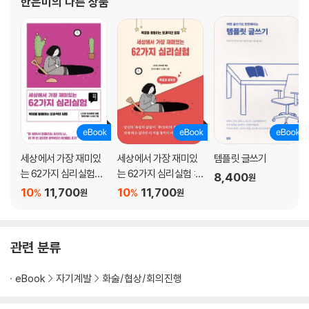
한은미
의 다른 상품
시간축을 비교해서 말하라
복수의 비교를 사용해서 말하라
설득력 있는 말의 메커니즘
숫자로 말하기보다 비교해서 말하라
매직 워드는 대비로 설명한다
비교는 어떻게 하는가?
chapter 6 구조화시켜 말하라 : 조금 더 깊이 있게 전달하기
세상에서 가장 재미있
세상에서 가장 재미있
템플릿 글쓰기
다르지만 같은 느낌이란?
는 62가지 심리실험_
는 62가지 심리실험 :
8,400
예화가 포함되면 설득력이 높아진다
원
돈과 욕망편
욕망과 경제편
10
11,700
10
11,700
%
%
원
원
분수를 피자로 설명하는 이유
매칭이 잘되는 예화 구성에 대한 발상
기대란 벡터다
구조적 화법의 마법
관련 분류
구조적 화법으로 예화 만드는 법
사업가 히로유키의 화법
eBook
자기계발
화술/협상/회의진행
수학이란 구조적 사고방식을 배우는 학문이다