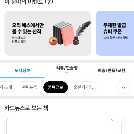
이 분야의 이벤트
7
리뷰/한줄평
도서정보
배송/반품/교환
11
자 소개
관련분류
품목정보
출판사 리뷰
카드뉴스로 보는 책