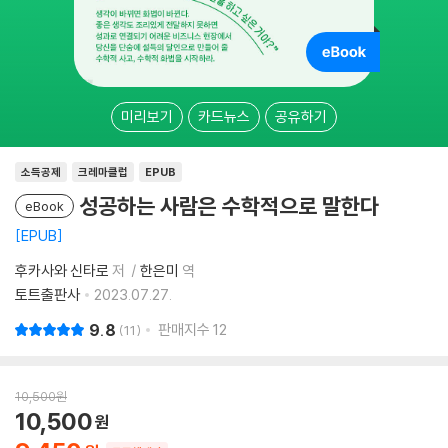
미리보기
카드뉴스
공유하기
소득공제
크레마클럽
EPUB
성공하는 사람은 수학적으로 말한다
eBook
EPUB
후카사와 신타로
저
한은미
역
토트출판사
2023.07.27.
9.8
판매지수
12
11
10,500
원
10,500