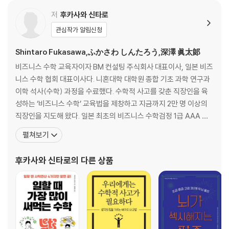
chapter 2 수학적 화법이란? : 성공한 사람의 화법을 과학화하자
저
후카사와 신타로
관심작가 알림신청
성공한 사람들의 화법
도입 → 주장 → 해설 → 결론
Shintaro Fukasawa,ふかさわ しんたろう,深澤 眞太郞
수학 논술은 어떻게 소통될까?
비즈니스 수학 교육자이자 BM 컨설팅 주식회사 대표이사, 일본 비즈
도입과 해설이 전부다
니스 수학 협회 대표이사다. 니혼대학 대학원 종합 기초 과학 연구과
수학적 화법의 틀
이학 석사(수학) 과정을 수료했다. 수학적 사고를 갖춘 직장인을 육
토요타 아키오 사장의 수학적 화법
성하는 ‘비즈니스 수학’ 교육법을 제창하고 지금까지 2만 명 이상의
독서의 매력을 수학적으로 설명하라
직장인을 지도해 왔다. 일본 최초의 비즈니스 수학검정 1급 AAA 인
말하기의 다섯 가지 필수 과목
증자이자 일본 유일의 공인 비즈니스 수학 이그제큐티브 강사이기도
펼쳐보기
하다. 현재 여러 대기업과 프로 야구단 등의 교육 연수를 맡고 있으며,
chapter 3 정의한 후에 말하라 : 성공한 사람들의 도입 화법
SMBC·미쓰비시 UFJ·미즈호·와세다대학교 등과 제휴한 강의를 제
후카사와 신타로
의 다른 상품
공하고 있다. 또한, ‘비즈니스 수학 강사 자격
비즈니스 커뮤니케이션은 100미터 달리기와 같다
경제 평론가의 도입 화법
간결하게 말하는 테크닉
전제부터 설명하고 시작하라
도입 화법의 좋은 예