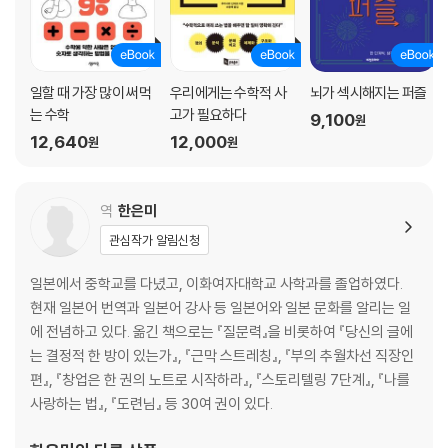
이치로 선수의 은퇴 기자회견
남의 말을 경청하는 태도
남다른 화법의 소유자
100미터 달리기의 정체
일할 때 가장 많이 써먹
우리에게는 수학적 사
뇌가 섹시해지는 퍼즐
는 수학
고가 필요하다
9,100
원
chapter 4 분해해서 말하라 : 어려운 말을 쉽게 전달하기
12,640
12,000
원
원
분해를 분해하라
인수분해 한 후에 말하라
역
한은미
대화할 때 숫자를 활용하라
관심작가 알림신청
수학이 무기인 최고 마케터의 화법
대화 내용을 말뭉치와 화살표로 표현하기
일본에서 중학교를 다녔고, 이화여자대학교 사학과를 졸업하였다.
강제로 도해화하라
현재 일본어 번역과 일본어 강사 등 일본어와 일본 문화를 알리는 일
잠시 쉬어 가기 대신 잠시 쉴 수 있는 상태로 만들자
에 전념하고 있다. 옮긴 책으로는 『질문력』을 비롯하여 『당신의 글에
는 결정적 한 방이 있는가』, 『근막 스트레칭』, 『부의 추월차선 직장인
chapter 5 비교해서 말하라 : 사물에 의미를 부여해서 전달하는 기술
편』, 『창업은 한 권의 노트로 시작하라』, 『스토리텔링 7단계』, 『나를
사랑하는 법』, 『도련님』 등 30여 권이 있다.
메시지가 없는 이야기만큼 따분한 것도 없다
비교란 뺄셈이다