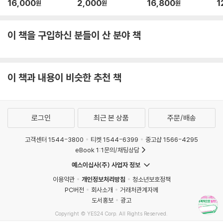
16,000
2,000
16,800
1
원
원
원
이 책을 구입하신 분들이 산 분야 책
이 책과 내용이 비슷한 추천 책
로그인
최근 본 상품
주문/배송
고객센터 1544-3800
티켓 1544-6399
중고샵 1566-4295
eBook 1:1문의/채팅상담
예스이십사(주) 사업자 정보
이용약관
개인정보처리방침
청소년보호정책
PC버전
회사소개
거래처관계자께
도서홍보
광고
Copyright © YES24 Corp. All Rights Reserved.
MATOM2