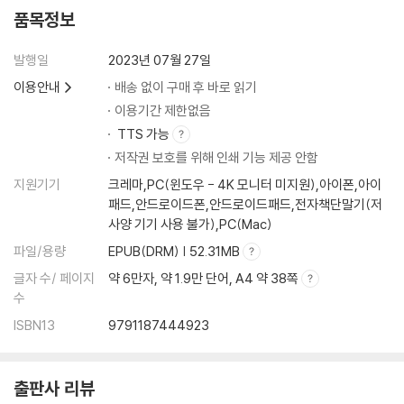
품목정보
chapter 7 모델화해서 말하라 : 마치 사실인 것처럼 말하는 노하우
발행일
2023년 07월 27일
모델을 사용해서 말하라
이용안내
배송 없이 구매 후 바로 읽기
프로스펙트 이론이란?
타메스에 선수의 평균회귀 모델
이용기간 제한없음
설명에 활용할 모델 비축하기
TTS 가능
거슬리는 말 & 따분한 말
저작권 보호를 위해 인쇄 기능 제공 안함
사실이 아니라 사실인 것 같은 말
지원기기
크레마,PC(윈도우 - 4K 모니터 미지원),아이폰,아이
토요타 아키오 사장과 이치로 선수의 대담
패드,안드로이드폰,안드로이드패드,전자책단말기(저
‘수학적 화법’을 수학적으로 설명하라
사양 기기 사용 불가),PC(Mac)
파일/용량
EPUB(DRM) | 52.31MB
글을 마치며
글자 수/ 페이지
약 6만자, 약 1.9만 단어, A4 약 38쪽
수
ISBN13
9791187444923
출판사 리뷰