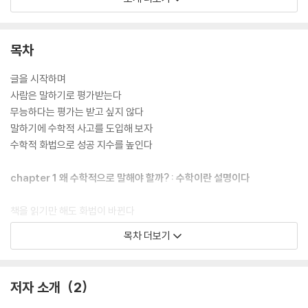
로 설명하는 5가지 기술을 머릿속에 저절로 각인되는 수학적 화법으로 전
수하는 저자의 특별한 교수법이 당신을 단박에 설명의 달인으로 만들어줄
것이다. 설득력이 비약적으로 상승하는 28개의 실전문제가 포함되어 있어
목차
저자와 함께 문제를 해결하며 성장하게 된다.
글을 시작하며
당신을 설득의 달인으로 만들어 줄 수학적 화법 지상 연수
사람은 말하기로 평가받는다
무능하다는 평가는 받고 싶지 않다
‘비즈니스 수학’ 교육자인 후카사와 신타로는 일본 유일의 비즈니스 수학 E
말하기에 수학적 사고를 도입해 보자
xecutive Instructor로서 수학적 사고를 지닌 직장인을 육성하는 비즈
수학적 화법으로 성공 지수를 높인다
니스 수학을 제창하여 1만 명 이상을 지도해온 전문가다. 일본 전역의 기업
에서 수학적 사고와 화법 연수로 러브콜을 받고 있다. 이 책은 ‘수학적 화
chapter 1 왜 수학적으로 말해야 할까? : 수학이란 설명이다
법’을 심도 있게 설명함과 동시에 직장이나 비즈니스 현장에서 실천할 수
있는 훈련법을 담고 있다. 수십 년에 걸쳐 연구한 것을 2~3시간의 학습과
책을 읽기만 해도 화법이 바뀐다
훈련만으로도 익힐 수 있도록 구성되어 있다. 말하기 때문에 고민하는 많
사고가 화법을 결정한다
목차 더보기
은 사람들이 책을 읽고 잘못된 화법으로 손해를 보거나 신뢰를 잃는 일이
수학이란 설명이다
더는 없기를 바라는 저자의 육성이 고스란히 전해진다.
수학적 사고는 다섯 가지 행위로 성립된다
수학적 사고 = 정의 × (분해 + 비교) × (구조화 + 모델화)
저자 소개
2
설득력 있는 화법