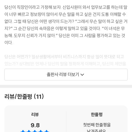
당신이 직장인이라고 가정해 보자. 신입사원이 와서 업무보고를 하는데 말
이 너무 빠르고 정보량이 많아서 무슨 말을 하고 싶은 건지 도통 이해할 수
없다. 그럴 때 당신은 어떤 생각이 드는가? “그래서 무슨 말이 하고 싶은 거
지?” 그 순간 당신의 속마음은 이렇게 말하고 있을 것이다. “이 녀석은 무
능해. 도무지 신뢰가 가지 않아.” 당신은 이미 그 사람을 평가하고 있는 것
이다.
당신은 어떤가? 일상생활에서부터 비즈니스까지 항상 일이 뜻대로 되고
있는가? 상대방은 언제나 당신의 말을 정확하게 이해하고, 당신의 제안을
흔쾌히 받아들이는가? 그게 아니라면 당신 역시 그 신입사원과 같은 평가
출판사 리뷰 더보기
를 받고 있는 것은 아닐까?
당신은 얼마나 정리된 생각으로 말을 하는가? 정의 · 분해 · 비교 · 구조화 ·
리뷰/한줄평
11
모델화라는 수학적 개념을 알고 있는가? 그 요소들을 활용해 생각하고 말
을 하는 수학적 화법을 시작해 보면 어떨까? 반드시 성과가 비약적으로 성
장하는 경험을 하게 될 것이다. 인생에 한 번, 비즈니스 화법 연수를 받는다
리뷰
한줄평
면 바로 이 ‘수학적 화법’을 선택하라.
9.8
첫번째 한줄평을
남겨주세요.