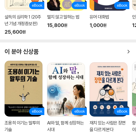
설득의 심리학 1 (20주
떨지 않고 말하는 법
유머 대화법
인
년 기념 개정증보판)
15,800
1,000
1
원
원
25,600
원
이 분야 신상품
조용히 이기는 말투의
AI와 말, 함께 성장하는
재치 있는 사람은 장면
항
기술
시대
을 다르게 본다
이