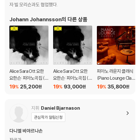
아래에 해당하는 경우는 불량이 아니므로 개봉 후 반품/교환이 불가합니
자 빌 모리슨과도 협업했다.
다.
Johann Johannsson
의 다른 상품
1) 컬러 디스크는 웹 이미지와 실제 색상이 차이가 날 수 있습니다.
2) 컬러 디스크의 특성상 제작 공정시 앨범마다 색상 차이가 나는 경우도
있습니다.
3) 컬러 디스크는 제작 과정에서 다른 색상 염료가 섞여 얼룩과 번짐, 반점
등이 발생할 수 있습니다.
※ 반품/교환 안내
Alice Sara Ott 요한
Alice Sara Ott 요한
피아노 라운지 클래식
1) 불량으로 인한 반품/교환 요청 시에는 불량 확인을 위해 개봉 시의 동영
요한슨: 피아노곡집 (J
요한슨: 피아노곡집 (J
(Piano Lounge Clas
상을 요청할 수 있으며, 동영상이 없는 경우 반품/교환이 제한될 수 있습니
ohann Johannsson:
ohann Johannsson:
sics) [LP]
19
25,200
19
93,000
19
35,800
%
%
%
다.
원
원
원
Piano Works)
Piano Works) [투명
관련 사진과 동영상 및 재생 기기 모델명을 첨부하여 첨부하여 고객센터에
컬러 2LP]
문의 바랍니다.
지휘
Daniel Bjarnason
2) LP는 잦은 배송 과정에서 재킷에 손상이 발생할 가능성이 높고 재판매
가 어려우므로 신중한 구매를 부탁드립니다.
관심작가 알림신청
다니엘 비야르나손
작곡가