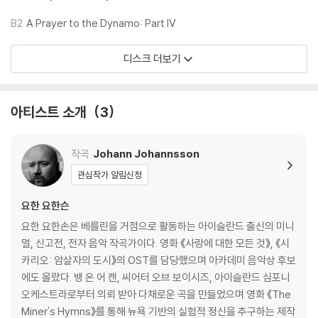
하니 침압 조절이 가능한 기기에서 재생하실 것을 권유 드립니다.
2) 디스크는 정전기와 먼지로 인해 재생이 원활하지 않은 경우가 있습니
B2
A Prayer to the Dynamo: Part IV
다. 전용 제품으로 이를 제거하면 대부분 해결됩니다.
3) 바늘에 먼지가 쌓이는 경우에도 재생이 원활하지 않을 수 있습니다.
디스크 더보기
※ 디스크 외관 불량
1) 열을 가하여 제작하는 바이닐 공정 특성상 디스크 표면이 미세하게 울
아티스트 소개
3
렁거리거나 휘어지는 경우가 있습니다.
재생이 불안정한 경우 스태빌라이저를 사용하시면 좀 더 안정적인 재생이
작곡
Johann Johannsson
가능합니다.
2) 재생 음역의 왜곡을 최소화 하고 반복 재생시에도 최대한 일관되게 유
관심작가 알림신청
지되도록 디스크 센터 홀 구경이 작게 제작되는 경우가 있습니다. 턴테이
요한 요한슨
블 스핀들에 맞지 않는 경우에는 전용 제품 등을 이용하여 센터 홀을 조정
하시면 해결됩니다.
요한 요한손은 베를린을 거점으로 활동하는 아이슬란드 출신의 미니
3) 디스크에 미세한 잔 흠집이 남아있거나 인쇄 면이 깨끗하지 않은 경우
멀, 신고전, 전자 음악 작곡가이다. 영화 《사랑에 대한 모든 것》, 《시
가 있으며, 이는 상품의 불량이 아닙니다. 단, 재생에 이상이 있는 경우에는
카리오: 암살자의 도시》의 OST를 담당했으며 아카데미 음악상 후보
불량으로 인한 반품/교환이 가능합니다
에도 올랐다. 뱅 온 어 캔, 씨어터 오브 보이시즈, 아이슬란드 심포니
오케스트라로부터 의뢰 받아 다채로운 곡을 만들었으며 영화 《The
※ 컬러 디스크
Miner's Hymns》를 통해 뉴욕 기반의 실험적 정신을 추구하는 제작