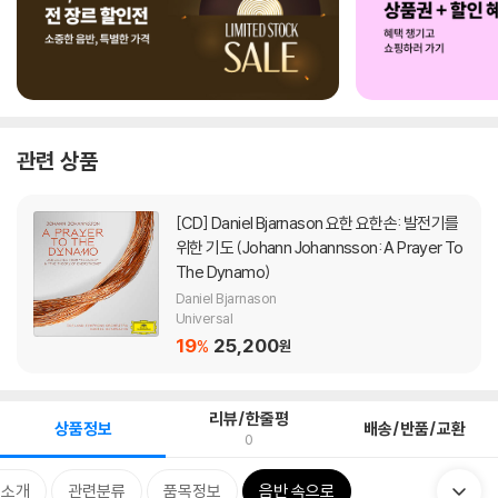
관련 상품
[CD]
Daniel Bjarnason 요한 요한손: 발전기를
위한 기도 (Johann Johannsson: A Prayer To
The Dynamo)
Daniel Bjarnason
Universal
19
25,200
%
원
리뷰/한줄평
상품정보
배송/반품/교환
0
 소개
관련분류
품목정보
음반 속으로