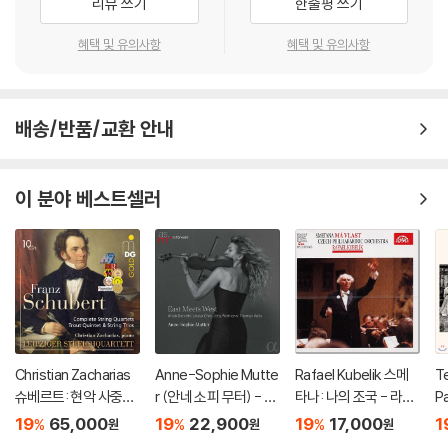
리뷰 쓰기
한줄평 쓰기
혜택 및 유의사항
혜택 및 유의사항
배송/반품/교환 안내
이 분야 베스트셀러
Christian Zacharias
Anne-Sophie Mutte
Rafael Kubelik 스메
Te
슈베르트: 현악 사중주
r (안네 소피 무터) - Ea
타나: 나의 조국 - 라파
Pa
전곡 외 (Schubert: C
st Meets West
엘 쿠벨릭 (Smetana:
a
19
65,000
19
22,900
19
17,000
1
%
%
%
원
원
원
omplete String Quar
Ma Vlast)
올