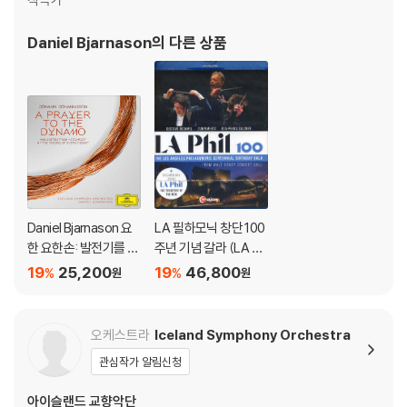
Daniel Bjarnason
의 다른 상품
Daniel Bjarnason 요
LA 필하모닉 창단 100
한 요한손: 발전기를 위
주년 기념 갈라 (LA Ph
한 기도 (Johann Joha
il 100)
19
25,200
19
46,800
%
%
원
원
nnsson: A Prayer To
The Dynamo)
오케스트라
Iceland Symphony Orchestra
관심작가 알림신청
아이슬랜드 교향악단