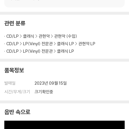
관련 분류
CD/LP
클래식
관현악
관현악 (수입)
CD/LP
LP(Vinyl) 전문관
클래식 LP
관현악 LP
CD/LP
LP(Vinyl) 전문관
클래식 LP
품목정보
발매일
2023년 09월 15일
시간/무게/크기
크기확인중
음반 속으로