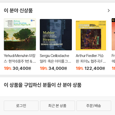
tets, Trout Quintet
스
& String Trios)
쿠
이 분야 신상품
Yehudi Menuhin 브람
Sergiu Celibidache
Arthur Fiedler 거슈
F
스: 현악 6중주 1번 & 2
말러: 죽은 아이를 그리
윈: 피아노 협주곡 F장
에
번 (Brahms: String S
는 노래 / R. 슈트라우
조 (Gershwin: Conc
of
19
30,400
19
34,000
19
122,400
1
%
%
%
원
원
원
extets No.1 & 20) [H
스: 죽음과 변용 (Mahl
erto in F, Cuban Ove
e 
QCD]
er: Kindertotenliede
rture, I Got Rhythm)
Of
r, R. Strauss: Death a
[2LP]
[
이 상품을 구입하신 분들이 산 분야 상품
nd Transfiguration)
[UHQCD]
로그인
최근 본 상품
주문/배송