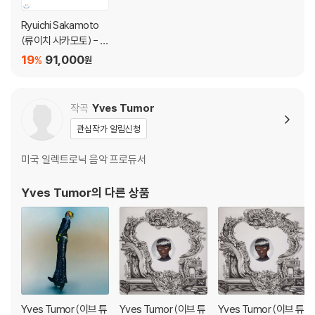
Ryuichi Sakamoto
(류이치 사카모토) - A
sync Remodels [2L
19
91,000
%
원
P]
작곡
Yves Tumor
관심작가 알림신청
미국 일렉트로닉 음악 프로듀서
Yves Tumor
의 다른 상품
Yves Tumor (이브 튜
Yves Tumor (이브 튜
Yves Tumor (이브 튜