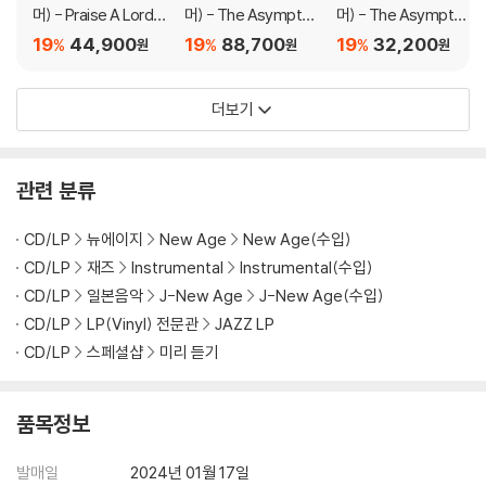
머) - Praise A Lord
머) - The Asymptoti
머) - The Asymptoti
Who Chews But Whi
cal World (EP) [7인
cal World (EP) [LP]
19
44,900
19
88,700
19
32,200
%
%
%
원
원
원
ch Does Not Consu
치 3 Vinyl]
me; (Or Simply, Hot
더보기
Between Worlds) [L
P]
관련 분류
CD/LP
뉴에이지
New Age
New Age(수입)
CD/LP
재즈
Instrumental
Instrumental(수입)
CD/LP
일본음악
J-New Age
J-New Age(수입)
CD/LP
LP(Vinyl) 전문관
JAZZ LP
CD/LP
스페셜샵
미리 듣기
품목정보
발매일
2024년 01월 17일