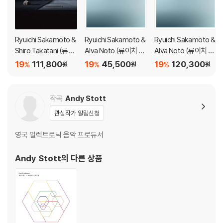
Ryuichi Sakamoto &
Ryuichi Sakamoto &
Ryuichi Sakamoto &
Shiro Takatani (류이
Alva Noto (류이치 사
Alva Noto (류이치 사
치 사카모토 & 타카타
카모토 & 알바 노토) -
카모토 & 알바 노토) -
19
111,800
19
45,500
19
120,300
%
%
%
원
원
원
니 시로) - TIME
12 Conversations
12 Conversations [2
LP]
작곡
Andy Stott
관심작가 알림신청
영국 일렉트로닉 음악 프로듀서
Andy Stott
의 다른 상품