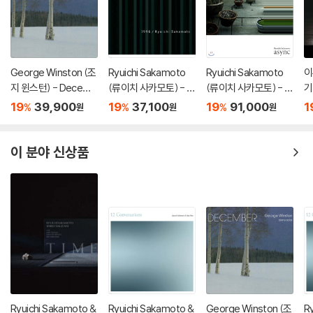
Milan Records USA
George Winston (조
Ryuichi Sakamoto
Ryuichi Sakamoto
이
지 윈스턴) - Decemb
(류이치 사카모토) - 1
(류이치 사카모토) - A
기
er (디셈버) [SACD H
996
sync [2LP]
(
19
39,900
19
37,100
19
91,000
1
%
%
%
원
원
원
ybrid]
이 분야 신상품
Ryuichi Sakamoto &
Ryuichi Sakamoto &
George Winston (조
R