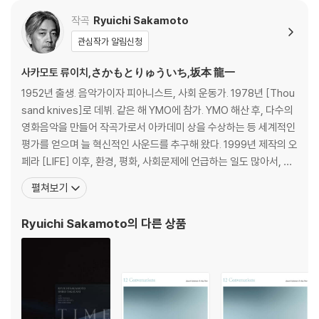
작곡
Ryuichi Sakamoto
관심작가 알림신청
사카모토 류이치,さかもとりゅういち,坂本 龍一
1952년 출생. 음악가이자 피아니스트, 사회 운동가. 1978년 [Thou
sand knives]로 데뷔. 같은 해 YMO에 참가. YMO 해산 후, 다수의
영화음악을 만들어 작곡가로서 아카데미 상을 수상하는 등 세계적인
평가를 얻으며 늘 혁신적인 사운드를 추구해 왔다. 1999년 제작의 오
페라 [LIFE] 이후, 환경, 평화, 사회문제에 언급하는 일도 많아서, 9.1
1 동시 다발 테러를 계기로, 논고집 [비전]을 감수. 자연 에너지 이용
펼쳐보기
촉진을 제창하는 아티스트 단체 ‘artists’ power’를 창시했다. 200
6년 여섯 지역의 핵연료 재처리설비 가동 반대를 표명하고 ‘
Ryuichi Sakamoto
의 다른 상품