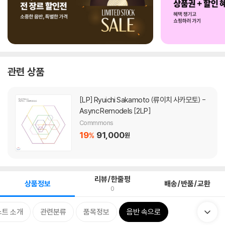
관련 상품
[LP]
Ryuichi Sakamoto (류이치 사카모토) -
Async Remodels [2LP]
Commmons
19
91,000
%
원
리뷰/한줄평
상품정보
배송/반품/교환
0
트 소개
관련분류
품목정보
음반 속으로