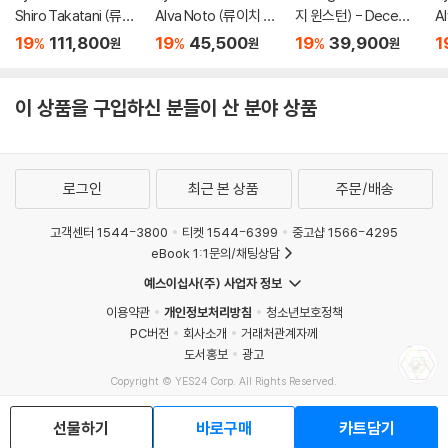
Shiro Takatani (류이
Alva Noto (류이치 사
지 윈스턴) - Decemb
A
치 사카모토 & 타카타
카모토 & 알바 노토) -
er (디셈버) [SACD H
카
19
111,800
19
45,500
19
39,900
1
%
%
%
원
원
원
니 시로) - TIME
12 Conversations
ybrid]
12
L
이 상품을 구입하신 분들이 산 분야 상품
로그인
최근 본 상품
주문/배송
고객센터 1544-3800
티켓 1544-6399
중고샵 1566-4295
eBook 1:1문의/채팅상담
예스이십사(주) 사업자 정보
이용약관
개인정보처리방침
청소년보호정책
PC버전
회사소개
거래처관계자께
도서홍보
광고
Copyright © YES24 Corp. All Rights Reserved.
MATOM11
선물하기
바로구매
카트담기