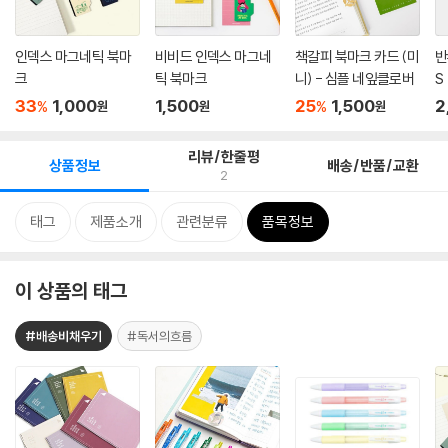
인덱스 마그네틱 북마
비비드 인덱스 마그네
책갈피 북마크 카드 (미
반
크
틱 북마크
니) - 심플 네잎클로버
S
33
1,000
1,500
25
1,500
2
%
%
원
원
원
리뷰/한줄평
상품정보
배송/반품/교환
2
태그
제품소개
관련분류
품목정보
이 상품의 태그
#배송비채우기
#독서의흐름