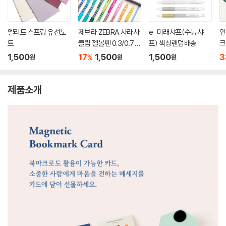
엘리트 스프링 유선노
제브라 ZEBRA 사라사
e-미래샤프(수능샤
인
트
클립 젤볼펜 0.3/0.7m
프) 색상랜덤배송
크
m
1,500
17
1,500
1,500
3
%
원
원
원
제품소개