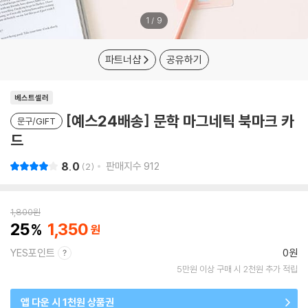
1
/
9
파트너샵
공유하기
베스트셀러
[예스24배송] 문학 마그네틱 북마크 카
문구/GIFT
드
8.0
판매지수
912
2
1,800
원
25
1,350
YES포인트
0원
5만원 이상 구매 시 2천원 추가 적립
앱 다운 시 1천원 상품권