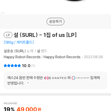
공유하기
설 (SURL) - 1집 of us [LP]
LP
180g / 게이트폴드
설호승 (SURL)
노래
설
밴드
Happy Robot Records
/
Happy Robot Records
2023.08.08.
10.0
1
예스24 음반 판매 수량은
와
집계에
반영됩니다.
60,500
원
19
49,000