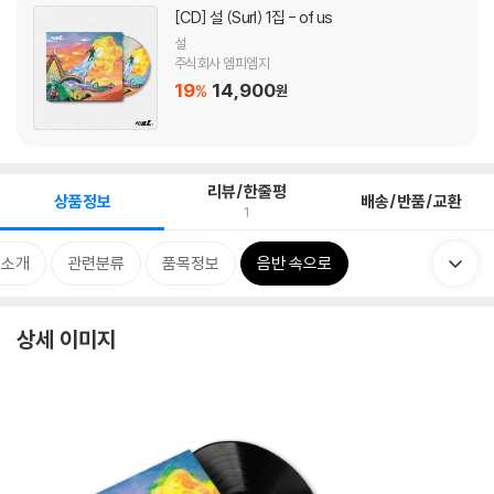
[CD]
설 (Surl) 1집 - of us
설
주식회사 엠피엠지
19
14,900
%
원
리뷰/한줄평
상품정보
배송/반품/교환
1
 소개
관련분류
품목정보
음반 속으로
상세 이미지