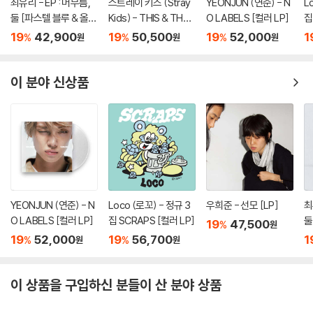
최유리 - EP : 머무름,
스트레이 키즈 (Stray
YEONJUN (연준) - N
L
둘 [파스텔 블루 & 올리
Kids) - THIS & THAT
O LABELS [컬러 LP]
집
브 그린 컬러 10인치 Vi
[LP VER.]
19
42,900
19
50,500
19
52,000
1
%
%
%
원
원
원
nyl]
이 분야 신상품
YEONJUN (연준) - N
Loco (로꼬) - 정규 3
우희준 - 선모 [LP]
최
O LABELS [컬러 LP]
집 SCRAPS [컬러 LP]
둘
19
47,500
%
원
브
19
52,000
19
56,700
1
%
%
원
원
ny
이 상품을 구입하신 분들이 산 분야 상품