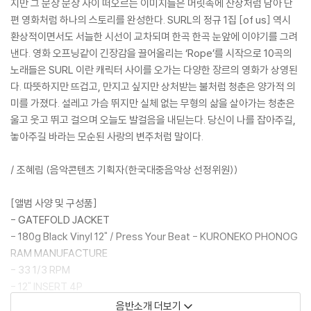
지만 그 문장 문장 사이 떠오르는 이미지들은 머릿속에 잔상처럼 남아 단
편 영화처럼 하나의 스토리를 완성한다. SURL의 정규 1집 [of us] 역시
환상적이면서도 서늘한 시선이 교차되며 한곡 한곡 눈앞에 이야기를 그려
낸다. 영화 오프닝같이 긴장감을 끌어올리는 ‘Rope’를 시작으로 10곡의
노래들은 SURL 이란 캐릭터 사이를 오가는 다양한 장르의 영화가 상영된
다. 따뜻하지만 뜨겁고, 만지고 싶지만 상처받는 불처럼 청춘은 양가적 의
미를 가졌다. 설레고 가슴 뛰지만 실체 없는 무형의 삶을 살아가는 청춘은
울고 웃고 뛰고 걸으며 오늘도 발걸음을 내딛는다. 당신이 나를 잡아주길,
놓아주길 바라는 모순된 사랑의 변주처럼 말이다.
/ 조혜림 (음악콘텐츠 기획자(한국대중음악상 선정위원))
[앨범 사양 및 구성품]
- GATEFOLD JACKET
- 180g Black Vinyl 12" / Press Your Beat - KURONEKO PHONOG
RAM MANUFACTURE
- 33 1/3 RPM
- 12" INSERT 4P
음반소개 더보기