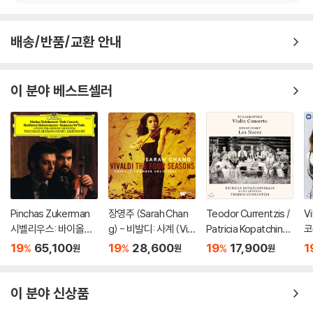
배송/반품/교환 안내
이 분야 베스트셀러
Pinchas Zukerman
장영주 (Sarah Chan
Teodor Currentzis /
V
시벨리우스: 바이올린
g) - 비발디: 사계 (Viv
Patricia Kopatchinsk
코
협주곡 / 베토벤: 로망
aldi: The Four Seaso
aja 차이코프스키: 바이
주
19
65,100
19
28,600
19
17,900
1
%
%
%
원
원
원
스 (Sibelius: Violin C
ns) [LP]
올린 협주곡 / 스트라빈
en
oncerto / Beethove
스키: 결혼 - 테오도르
C
n: Romances For) [L
쿠렌치스
이 분야 신상품
P]