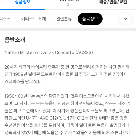
상품정보
배송/반품/교환
0
디스크
아티스트 소개
관련분류
품목정보
음반소개
Nathan Milstein / Dvorak Concerto (AC833)
20세기 최고의 바이올린 연주자 중 한 명으로 널리 여겨지는 나단 밀스타
인의 1958년 발매된 드보르작 바이올린 협주곡과 그가 연주한 7곡의 마
스터피스를 담고 있다.
1950~60년대는 녹음의 황금기였다. 많은 디스크들이 이 시기에서 나왔
으며, 그 당시에는 모든 녹음이 진공관 장비로 만들어졌고, 진공관 제조 기
술은 최고 수준에 이르렀다. 이 시기에 생산된 마이크들도 최고였는데, 신
급인 노이만 U47과 AKG C12(옛 U47과 C12는 현재 상태가 좋은 것은
수천만원 이상을 호가)를 포함하여, 더욱이 멀티 트랙 녹음이 발명되거나
성숙되지 않았기 때문에 녹음은 주로 가수와 음악가들에 의해 스튜디오에