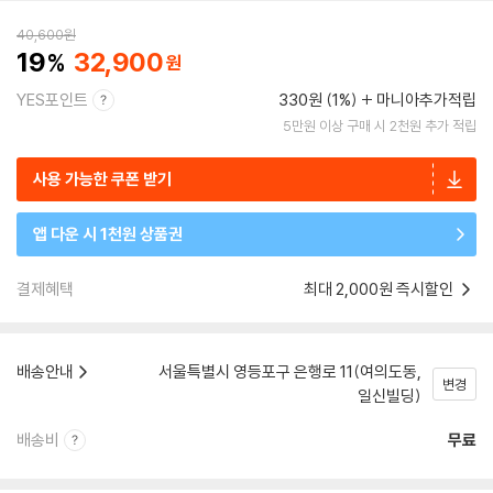
40,600
원
19
32,900
YES포인트
330원 (1%)
마니아추가적립
5만원 이상 구매 시 2천원 추가 적립
사용 가능한 쿠폰 받기
앱 다운 시 1천원 상품권
결제혜택
최대 2,000원 즉시할인
배송안내
서울특별시 영등포구 은행로 11(여의도동,
변경
일신빌딩)
배송비
무료