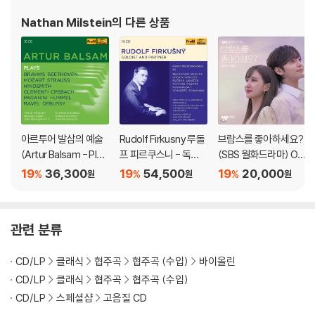
Nathan Milstein
의 다른 상품
아르투어 발삼의 예술
Rudolf Firkusny 루돌
브람스를 좋아하세요?
(Artur Balsam - Play
프 피르쿠스니 - 독주
(SBS 월화드라마) OS
s)
곡과 실내악 녹음 선집
T: 클래식 앨범
19
36,300
19
54,500
19
20,000
%
%
%
원
원
원
(Soloist and Partne
r)
관련 분류
CD/LP
클래식
협주곡
협주곡 (수입)
바이올린
CD/LP
클래식
협주곡
협주곡 (수입)
CD/LP
스페셜샵
고음질 CD