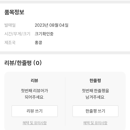
품목정보
발매일
2023년 08월 04일
시간/무게/크기
크기확인중
제조국
홍콩
리뷰/한줄평
0
리뷰
한줄평
첫번째 리뷰어가
첫번째 한줄평을
되어주세요.
남겨주세요.
리뷰 쓰기
한줄평 쓰기
혜택 및 유의사항
혜택 및 유의사항