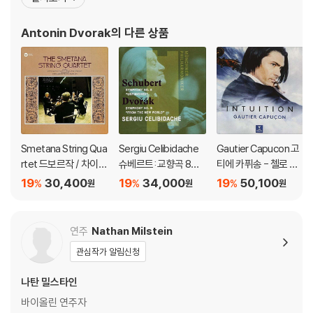
친을 설득한 보람으로 1857년 16세에 프라하의 오르간학교에 입학
하여 정식으로 음악가가 되는 길을 걷게 되었다. 프라하에서는 오르
Antonin Dvorak
의 다른 상품
간 학교에서의 교육보다도 학우이며 훗날의 지휘자 칼레르 벤달과
Smetana String Qua
Sergiu Celibidache
Gautier Capucon 고
rtet 드보르작 / 차이코
슈베르트: 교향곡 8번
티에 카퓌송 - 첼로 소
프스키: 현악 사중주 (D
'미완성' / 드보르작: 교
품집 '인투이션' (Intuiti
19
30,400
19
34,000
19
50,100
%
%
%
원
원
원
vorak: String Quarte
향곡 9번 '신세계로부
on) [UHQCD]
t No.12 Op.96 'Ameri
터' ((Schubert: Unfin
can' / Tchaikovsky:
ished Symphony / D
연주
Nathan Milstein
Quartet No.1 Op.11)
vorak: From the Ne
관심작가 알림신청
[HQCD]
w World) [UHQCD]
나탄 밀스타인
바이올린 연주자