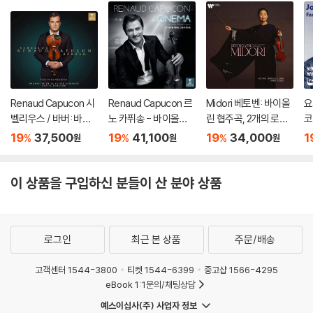
Renaud Capucon 시
Renaud Capucon 르
Midori 베토벤: 바이올
요
벨리우스 / 바버: 바이
노 카퓌송 - 바이올린
린 협주곡, 2개의 로망
코
올린 협주곡 (Sibelius
으로 연주한 영화음악
스 - 미도리 (Beethov
F
19
37,500
19
41,100
19
34,000
1
%
%
%
원
원
원
/ Barber: Violin Conc
(Cinema) [UHQCD]
en: Violin Concerto
s)
ertos) [SACD Hybri
Op.61, Romances)
d]
[UHQCD]
이 상품을 구입하신 분들이 산 분야 상품
로그인
최근 본 상품
주문/배송
고객센터 1544-3800
티켓 1544-6399
중고샵 1566-4295
eBook 1:1문의/채팅상담
예스이십사(주) 사업자 정보