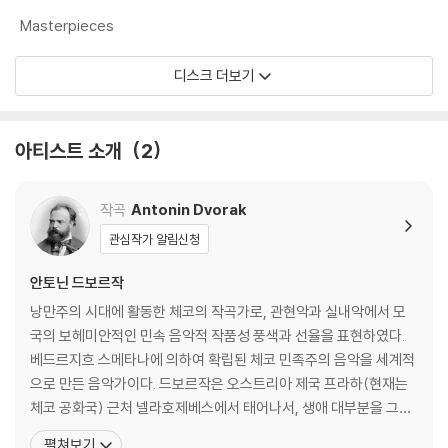
Masterpieces
디스크 더보기
아티스트 소개
2
작곡
Antonin Dvorak
관심작가 알림신청
안토닌 드보르작
낭만주의 시대에 활동한 체코의 작곡가로, 관현악과 실내악에서 모
국의 보헤미안적인 민속 음악적 작품성 풍색과 선율을 표현하였다.
베드르지흐 스메타나에 의하여 확립된 체코 민족주의 음악을 세계적
으로 만든 음악가이다. 드보르작은 오스트리아 제국 프라하(현재는
체코 공화국) 근처 넬라호제베스에서 태어나서, 생애 대부분을 그곳
에서 보냈다. 드보르작은 즈로니체에 있는 외삼촌과 리마 선생이 부
펼쳐보기