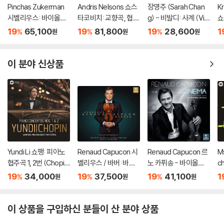
Pinchas Zukerman
Andris Nelsons 쇼스
장영주 (Sarah Chan
K
시벨리우스: 바이올린
타코비치: 교향곡, 협주
g) - 비발디: 사계 (Viv
쇼
협주곡 / 베토벤: 로망
곡 (Shostakovich: S
aldi: The Four Seaso
2
19
65,100
19
81,800
19
28,600
1
%
%
%
원
원
원
스 (Sibelius: Violin C
ymphonies, Concer
ns) [LP]
리
oncerto / Beethove
tos, Lady Macbeth
르
n: Romances For) [L
of Mtsensk District)
C
이 분야 신상품
P]
Yundi Li 쇼팽: 피아노
Renaud Capucon 시
Renaud Capucon 르
Ms
협주곡 1, 2번 (Chopin:
벨리우스 / 바버: 바이
노 카퓌송 - 바이올린
c
Piano Concertos O
올린 협주곡 (Sibelius
으로 연주한 영화음악
블
19
34,000
19
37,500
19
41,100
1
%
%
%
원
원
원
p. 11, 21) [UHQCD]
/ Barber: Violin Conc
(Cinema) [UHQCD]
m
ertos) [SACD Hybri
o 
d]
o
이 상품을 구입하신 분들이 산 분야 상품