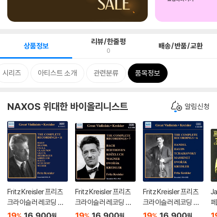
리뷰/한줄평
상품정보
배송/반품/교환
0
시리즈
아티스트 소개
관련분류
품목정보
NAXOS 위대한 바이올리니스트
알림신청
Fritz Kreisler 프리츠
Fritz Kreisler 프리츠
Fritz Kreisler 프리츠
J
크라이슬러 레코딩 전
크라이슬러 레코딩 전
크라이슬러 레코딩 전
페
곡 11집 - 비제 / 브란들
곡 7집 - 바흐 / 베토벤
곡 6집 - 헨델 / 하이든
디
19
16,900
19
16,900
19
16,900
1
%
%
%
원
원
원