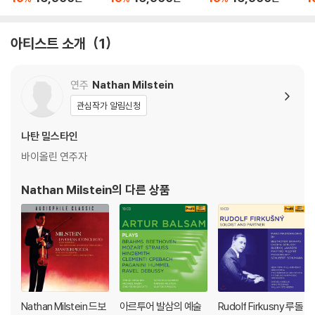
/ 팔라 / 글라주노프 /
/ 바그너 (Great Violin
/ 마스네 (The Compl
mo
글룩 외 (Great Violini
ists - The Complet
ete Recordings Vol.
2
sts - The Complete
e Recordings Vol.7 -
6 - Handel / Haydn /
아티스트 소개
1
Recordings Vol.11 -
Bach / Beethoven /
Massenet)
Bizet / Brandl / Falla
Wagner)
연주
Nathan Milstein
/ Glazunov / Gluck)
관심작가 알림신청
나탄 밀스타인
바이올린 연주자
Nathan Milstein
의 다른 상품
Nathan Milstein 드보
아르투어 발삼의 예술
Rudolf Firkusny 루돌