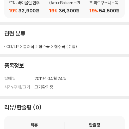
르작: 바이올린 협주곡
(Artur Balsam - Play
프 피르쿠스니 - 독주
(Dvorak Concerto &
s)
곡과 실내악 녹음 선집
19
32,900
19
36,300
19
54,500
%
%
%
원
원
원
Masterpieces)
(Soloist and Partne
r)
관련 분류
CD/LP
클래식
협주곡
협주곡 (수입)
품목정보
발매일
2011년 04월 24일
시간/무게/크기
크기확인중
리뷰/한줄평
0
리뷰
한줄평