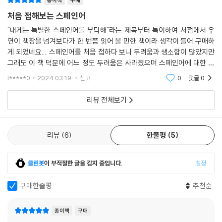
종이책
구매
처음 접해보는 스페인어
"내게는 특별한 스페인어를 부탁해"라는 제목부터 특이하여 서점에서 우
연이 책장을 넘겨보다가 한 번쯤 읽어 볼 만한 책이라 생각이 들어 구매하
게 되었네요.... 스페인어를 처음 접하다 보니 두려움과 생소함이 많았지만
그래도 이 책 덕분에 어느 정도 두려움은 사라졌으며 스페인어에 대한 흥
미를 느끼고 있어요...^^
l*****0
2024.03.19.
신고
0
댓글
0
리뷰 전체보기
리뷰
6
한줄평
5
클린봇
이 부적절한 글을 감지 중입니다.
설정
구매한줄평
추천순
종이책
구매