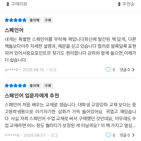
구매리뷰
추천순
종이책
구매
스페인어
내게는 특별한 스페인어를 부탁해 책입니다최신에 발간된 책 답게, 다른
책들보다아주 자세한 설명과, 예문을 싣고 있습니다.컬러로 알록달록 표현
되어 있어서중요포인트르 찾기도 편리합니다.강의와 함께 들으면,이해가
더 쉽습니다.
a****9
2025.08.15.
신고
0
댓글
0
종이책
구매
스페인어 입문자에게 추천
스페인어 처음 배우는 교재로 썼습니다. 대학생 교양강좌 교재 보다는 중
고등학생용으로 아기자기한 삽화가 가득 들어있어요. 귀엽고 재밌습니
다. 사실 저희 스페인어 수업 교재로 써서 구매했던 것인데요, 아무래도 수
업 교재라면 어느 정도 퀄리티가 보장된 게 아닐까요? 이 책 가지고 열심히
배우고 있습니다. 목차도 체계적으로 구성되어 있고 단어나 표현들도 알차
l*****6
2025.08.07.
신고
0
댓글
0
게 들어있어요. 스