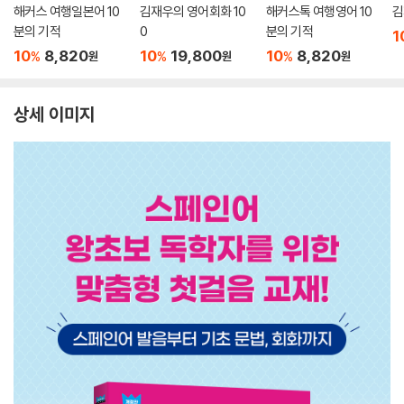
해커스 여행일본어 10
김재우의 영어회화 10
해커스톡 여행영어 10
김
분의 기적
0
분의 기적
1
10
8,820
10
19,800
10
8,820
%
%
%
원
원
원
상세 이미지