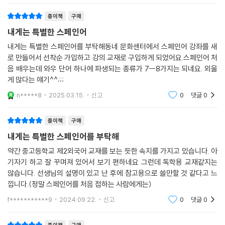
종이책
구매
내게는 특별한 스페인어
내게는 특별한 스페인어를 부탁해동네 문화센터에서 스페인어 강좌를 새
로 만들어서 선착순 가입하고 강의 교재로 구입하게 되었어요.스페인어 처
음 배우는데 와우 단어 하나에 파생되는 종류가 7ㅡ8가지는 되네요. 외울
게 많다는 얘기^^;;;
n*****8
2025.03.15.
신고
0
댓글
0
종이책
구매
내게는 특별한 스페인어를 부탁해
약간 중고등학교 제2외국어 교재를 보는 듯한 속지를 가지고 있습니다. 아
기자기 하고 잘 꾸며져 있어서 보기 편하네요 그런데 독학용 교재같지는
않습니다. 선생님의 설명이 있고 난 후에 참고용으로 쓸만할 것 같다고 느
낍니다.(정말 스페인어를 처음 접하는 사람에게는)
f***********9
2024.09.22.
신고
0
댓글
0