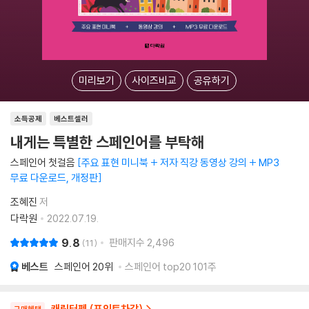
미리보기
사이즈비교
공유하기
소득공제
베스트셀러
내게는 특별한 스페인어를 부탁해
스페인어 첫걸음
주요 표현 미니북 + 저자 직강 동영상 강의 + MP3
무료 다운로드, 개정판
조혜진
저
다락원
2022.07.19.
9.8
판매지수
2,496
11
베스트
스페인어
20위
스페인어 top20 101주
캐릭터펜 (포인트차감)