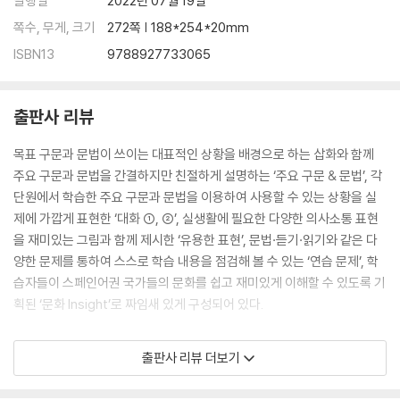
발행일
2022년 07월 19일
쪽수, 무게, 크기
272쪽 | 188*254*20mm
ISBN13
9788927733065
출판사 리뷰
목표 구문과 문법이 쓰이는 대표적인 상황을 배경으로 하는 삽화와 함께
주요 구문과 문법을 간결하지만 친절하게 설명하는 ‘주요 구문 & 문법’, 각
단원에서 학습한 주요 구문과 문법을 이용하여 사용할 수 있는 상황을 실
제에 가깝게 표현한 ‘대화 ①, ②’, 실생활에 필요한 다양한 의사소통 표현
을 재미있는 그림과 함께 제시한 ‘유용한 표현’, 문법·듣기·읽기와 같은 다
양한 문제를 통하여 스스로 학습 내용을 점검해 볼 수 있는 ‘연습 문제’, 학
습자들이 스페인어권 국가들의 문화를 쉽고 재미있게 이해할 수 있도록 기
획된 ‘문화 Insight’로 짜임새 있게 구성되어 있다.
- 간결하면서도 자세한 설명과 다채로운 삽화로 학습자들의 이해를 돕는
출판사 리뷰 더보기
다.
- 다양한 어휘와 실생활에서 바로 활용할 수 있는 회화 표현들이 수록하여