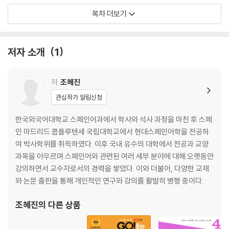
Capitulo 02 ¿Como esta? 어떻게 지내니? 35
목차 더보기
Capitulo 03 ¿Como te llamas? 이름이 뭐니? 45
Capitulo 04 Esta es mi amiga Bora. 얘가 내 친구 보라예요. 55
Capitulo 05 ¿Dode estatu casa? 너의 집은 어디야? 65
저자 소개
1
Capitulo 06 ¿Hablas espanl? 스페인어를 할 줄 아니? 75
Capitulo 07 ¿Adode vas? 어디 가니? 85
Capitulo 08 Tengo mucho frio. 너무 추워. 95
저
조혜진
Capitulo 09 Te quiero a ti. 너를 사랑해. 105
관심작가 알림신청
Capitulo 10 Hoy hace buen tiempo. 오늘 날씨가 좋아요. 115
Capitulo 11 ¿Quehora es? 몇 시입니까? 125
한국외국어대학교 스페인어과에서 학사와 석사 과정을 마친 후 스페
Capitulo 12 ¿Cua te gusta ma? 어떤 게 더 좋아? 135
인 마드리드 콤플루텐세 국립대학교에서 현대스페인어학을 전공하
Capitulo 13 Me duele la cabeza. 머리가 아파요. 145
여 박사학위를 취득하였다. 이후 국내 유수의 대학에서 전공과 교양
Capitulo 14 ¿A quehora te levantas? 몇 시에 일어나니? 155
과목을 아우르며 스페인어와 관련된 여러 세부 분야에 대해 오랫동안
Capitulo 15 ¿Queesta haciendo? 뭐 하고 있어? 165
강의하면서 교수자로서의 경력을 쌓았다. 이와 더불어, 다양한 교재
Capitulo 16 ¿Podre hablar espanl? 제가 스페인어를 할 수 있게 될까
와 논문 출판을 통해 개인적인 연구와 강의를 활발히 병행 중이다.
요? 175
Capitulo 17 ¿Quehiciste ayer? 어제 뭐 했니? 185
조혜진
의 다른 상품
Capitulo 18 Antes vivia en Barcelona. 예전에는 바르셀로나에서 살
았어. 195