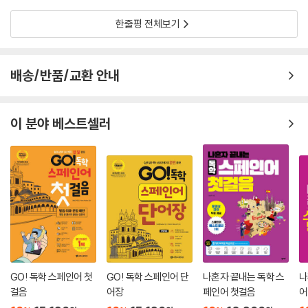
한줄평 전체보기
배송/반품/교환 안내
이 분야 베스트셀러
GO! 독학 스페인어 첫
GO! 독학 스페인어 단
나혼자 끝내는 독학 스
나
걸음
어장
페인어 첫걸음
어