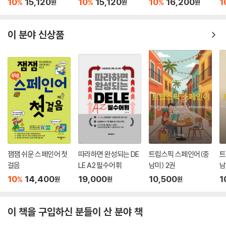
10
15,120
10
15,120
10
16,200
1
%
%
%
원
원
원
이 분야 신상품
잼잼 쉬운 스페인어 첫
따라하면 완성되는 DE
트립스픽 스페인어(중
트
걸음
LE A2 필수어휘
남미) 2권
남
10
14,400
19,000
10,500
1
%
원
원
원
이 책을 구입하신 분들이 산 분야 책