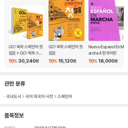
Capitulo 19 Habia dejado la cartera en casa. 지갑을 집에 두고 왔
어. 205
Capitulo 20 Come un poco mas. 조금 더 먹어. 215
부록 225
GO! 독학 스페인어 첫
GO! 독학 스페인어 첫
Nuevo Espanol En M
스페인어권 국가 정보 226
걸음 + GO! 독학 스페
걸음
archa 4 한국어판
동사 변화표 228
인어 단어장 세트
10
30,240
10
15,120
10
18,000
%
%
%
추가 문법 233
원
원
원
정답 238
듣기 대본·읽기 지문 번역 244
색인① 스페인어 + 한국어 249
관련 분류
색인② 한국어 + 스페인어 259
국내도서
국어 외국어 사전
스페인어
품목정보